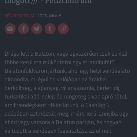
mögött /// ️ - Pénzcentrum
PÉNZCENTRUM
2026. július 5.
Drága lett a Balaton, vagy egyszerűen csak sokkal
többe kerül ma működtetni egy strandbüfét?
Balatonföldváron jártunk, ahol egy helyi vendéglátó
elmondta, mi épül be valójában az árakba:
bérköltség, alapanyag, villanyszámla, bérleti díj,
turisztikai adó, selejt és rengeteg olyan apró tétel,
amit vendégként ritkán látunk. A CashTag új
adásában azt néztük meg, miért kerül annyiba egy
ebéd vagy vacsora a Balaton partján, és hogyan
változott a vendégek fogyasztása az elmúlt