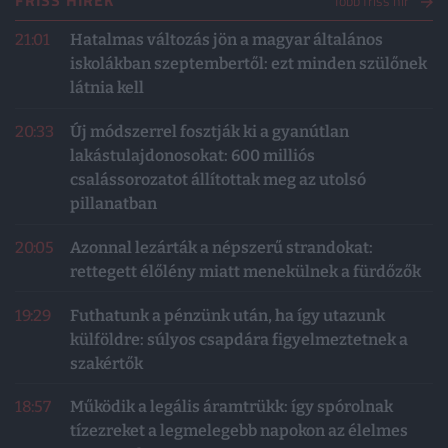
FRISS HÍREK
Több friss hír
21:01
Hatalmas változás jön a magyar általános
iskolákban szeptembertől: ezt minden szülőnek
látnia kell
20:33
Új módszerrel fosztják ki a gyanútlan
lakástulajdonosokat: 600 milliós
csalássorozatot állítottak meg az utolsó
pillanatban
20:05
Azonnal lezárták a népszerű strandokat:
rettegett élőlény miatt menekülnek a fürdőzők
19:29
Futhatunk a pénzünk után, ha így utazunk
külföldre: súlyos csapdára figyelmeztetnek a
szakértők
18:57
Működik a legális áramtrükk: így spórolnak
tízezreket a legmelegebb napokon az élelmes