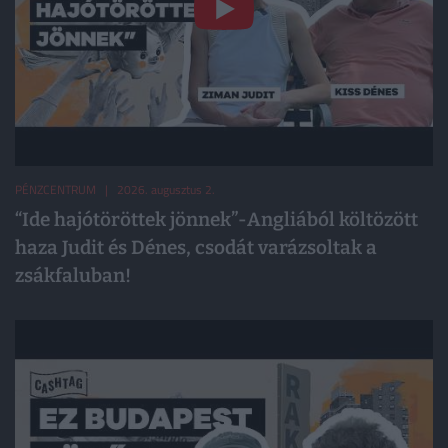
PÉNZCENTRUM
| 2026. augusztus 2.
“Ide hajótöröttek jönnek”-Angliából költözött
haza Judit és Dénes, csodát varázsoltak a
zsákfaluban!