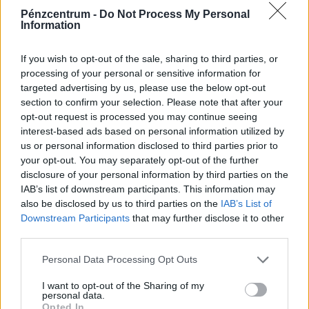
Pénzcentrum -
Do Not Process My Personal
Information
If you wish to opt-out of the sale, sharing to third parties, or
processing of your personal or sensitive information for
targeted advertising by us, please use the below opt-out
section to confirm your selection. Please note that after your
opt-out request is processed you may continue seeing
interest-based ads based on personal information utilized by
us or personal information disclosed to third parties prior to
your opt-out. You may separately opt-out of the further
disclosure of your personal information by third parties on the
IAB’s list of downstream participants. This information may
also be disclosed by us to third parties on the
IAB’s List of
PÉNZCENTRUM
| 2026. augusztus 6.
Downstream Participants
that may further disclose it to other
Tényleg át lehet sétálni a Dunán a Szigetre? ///
third parties.
Personal Data Processing Opt Outs
I want to opt-out of the Sharing of my
personal data.
Opted In