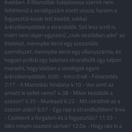
években. A Mamzibár tulajdonosa szerint nem
feltétlenül a vendégszám esett vissza, hanem a
fogyasztói kosár lett kisebb, sokkal
árérzékenyebbek a strandolók. Szó lesz arról is,
miért nem olyan egyszerű „csak olcsóbban adni” az
ételeket, mennyibe kerül egy szezonális
személyzet, mennyibe kerül egy villanyszámla, és
hogyan próbál egy balatoni strandbüfé úgy talpon
maradni, hogy közben a vendégek egyre
árérzékenyebbek. 0:00 - Intro 0:48 - Felvezetés
2:17 - A Mamzibár Kínálata 4:10 - Van amit az
amiatt le kellet venni? 4:38 - Mikor kezdődik a
szezon? 5:35 - Munkaeő 6:22 - Mit csináltok az a
szezon után? 6:57 - Egy nap a strandbüfében! 9:44
- Csökkent a forgalom és a fogyasztás? 11:33 -
Idén milyen szezont vártok? 12:04 - Hogy néz ki a