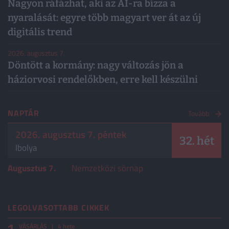
Nagyon ráfázhat, aki az AI-ra bízza a
nyaralását: egyre több magyart ver át az új
digitális trend
2026. augusztus 7.
Döntött a kormány: nagy változás jön a
háziorvosi rendelőkben, erre kell készülni
NAPTÁR
Tovább
2026. augusztus 7. péntek
32. hét
Ibolya
Augusztus 7.
Nemzetközi sörnap
LEGOLVASOTTABB CIKKEK
VÁSÁRLÁS
| 4 hete