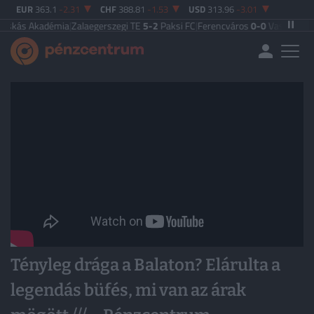
EUR
363.1
-2.31
CHF
388.81
-1.53
USD
313.96
-3.01
s Akadémia
|
Zalaegerszegi TE
5-2
Paksi FC
|
Ferencváros
0-0
Vasas FC
|
Győri 
Tényleg drága a Balaton? Elárulta a
legendás büfés, mi van az árak