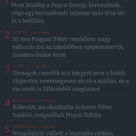
1
Most közölte a Pepco Group, kivonulnak,
vége egy korszaknak: teljesen más útra tér
át a boltlánc
2
OKTATÁS
| 2 hónapja
Itt van Magyar Péter rendelete: nagy
változás jön az iskolákban szeptembertől,
minden diákot érint
3
UTAZÁS
| 3 hónapja
Tömegek cserélik le a tengert erre a festői
vízpartra: nevetségesen olcsó a szállás, és a
vacsorát is fillérekből megúszod
4
SZÓRAKOZÁS
| 3 hónapja
Kiderült, mi okozhatta Scherer Péter
halálát: megszólalt Mucsi Zoltán
5
SZÓRAKOZÁS
| 1 hónapja
Nyugdíjáról vallott a legendás rádiós,