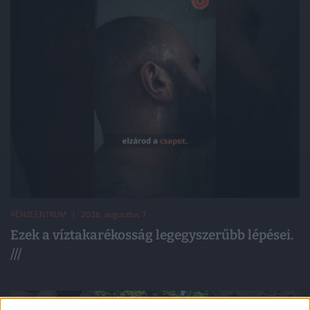
PÉNZCENTRUM
| 2026. augusztus 7.
Ezek a víztakarékosság legegyszerűbb lépései.
///