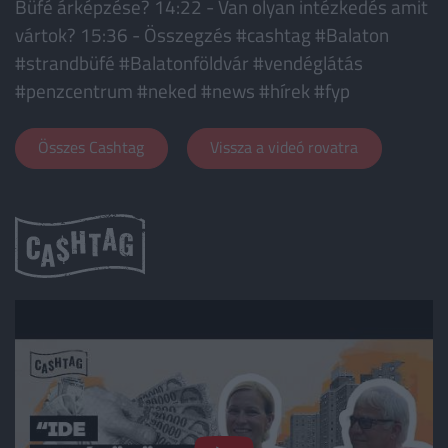
Büfé árképzése? 14:22 - Van olyan intézkedés amit
vártok? 15:36 - Összegzés #cashtag #Balaton
#strandbüfé #Balatonföldvár #vendéglátás
#penzcentrum #neked #news #hírek #fyp ‍‍‍
Összes Cashtag
Vissza a videó rovatra