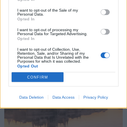
I want to opt-out of the Sale of my
Personal Data.
Opted In
Ráfizetett, aki ma ebbe fektette a pénzét a
I want to opt-out of processing my
Personal Data for Targeted Advertising.
Budapesti Értéktőzsdén
Opted In
A részvénypiac forgalma 19,7 milliárd forint volt, a
I want to opt-out of Collection, Use,
vezető részvények a Magyar Telekom kivételével
Retention, Sale, and/or Sharing of my
Personal Data that Is Unrelated with the
gyengültek az előző napi záráshoz képest.
Purposes for which it was collected.
Opted Out
CONFIRM
Data Deletion
Data Access
Privacy Policy