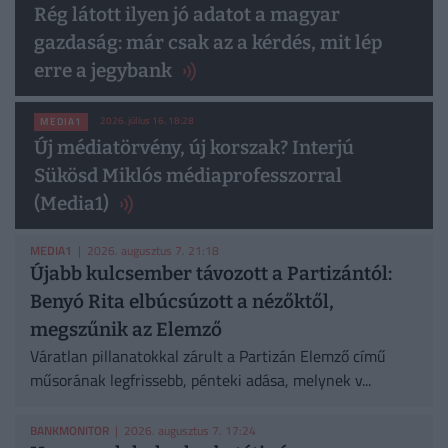
Rég látott ilyen jó adatot a magyar
gazdaság: már csak az a kérdés, mit lép
erre a jegybank
2026. július 16. 18:28
MEDIA1
Új médiatörvény, új korszak? Interjú
Sükösd Miklós médiaprofesszorral
(Media1)
MEDIA1
| 2026. augusztus 7. 21:18
Újabb kulcsember távozott a Partizántól:
Benyó Rita elbúcsúzott a nézőktől,
megszűnik az Elemző
Váratlan pillanatokkal zárult a Partizán Elemző című
műsorának legfrissebb, pénteki adása, melynek v...
BANKMONITOR
| 2026. augusztus 7. 17:24