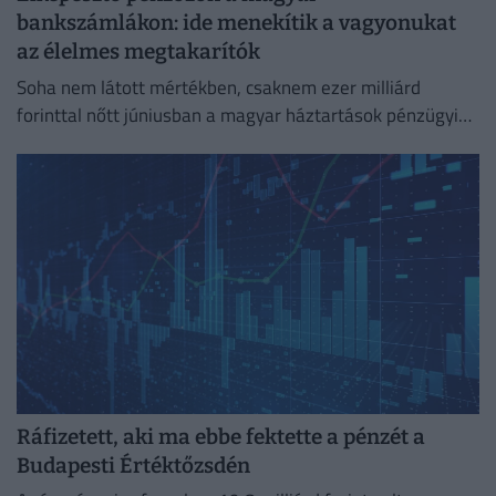
bankszámlákon: ide menekítik a vagyonukat
az élelmes megtakarítók
Soha nem látott mértékben, csaknem ezer milliárd
forinttal nőtt júniusban a magyar háztartások pénzügyi
megtakarításainak állománya.
Ráfizetett, aki ma ebbe fektette a pénzét a
Budapesti Értéktőzsdén