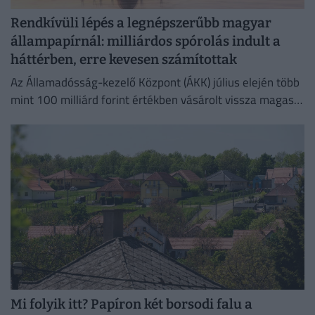
Rendkívüli lépés a legnépszerűbb magyar
állampapírnál: milliárdos spórolás indult a
háttérben, erre kevesen számítottak
Az Államadósság-kezelő Központ (ÁKK) július elején több
mint 100 milliárd forint értékben vásárolt vissza magas
kamatozású Fix Magyar Állampapírokat.
Mi folyik itt? Papíron két borsodi falu a