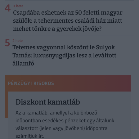
4
3 hete
Csapdába eshetnek az 50 feletti magyar
szülők: a tehermentes családi ház miatt
mehet tönkre a gyerekek jövője?
5
2 hete
Tetemes vagyonnal köszönt le Sulyok
Tamás: luxusnyugdíjas lesz a leváltott
államfő
PÉNZÜGYI KISOKOS
Diszkont kamatláb
Az a kamatláb, amellyel a különböző
időpontban esedékes pénzeket egy általunk
választott (jelen vagy jövőbeni) időpontra
számítjuk át.