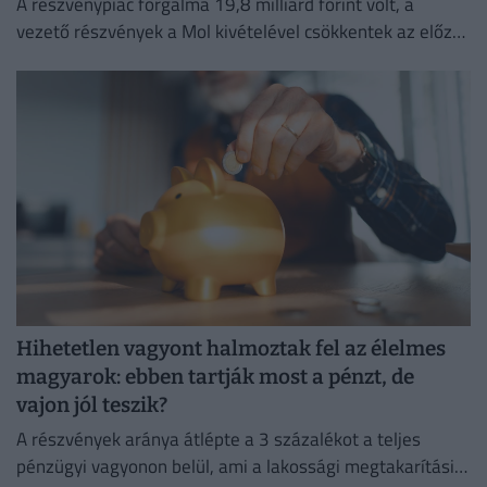
A részvénypiac forgalma 19,8 milliárd forint volt, a
vezető részvények a Mol kivételével csökkentek az előző
napi záráshoz képest.
Hihetetlen vagyont halmoztak fel az élelmes
magyarok: ebben tartják most a pénzt, de
vajon jól teszik?
A részvények aránya átlépte a 3 százalékot a teljes
pénzügyi vagyonon belül, ami a lakossági megtakarítási