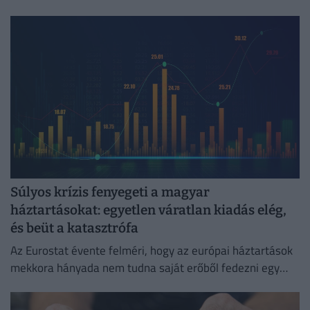
megszűnik.
Súlyos krízis fenyegeti a magyar
háztartásokat: egyetlen váratlan kiadás elég,
és beüt a katasztrófa
Az Eurostat évente felméri, hogy az európai háztartások
mekkora hányada nem tudna saját erőből fedezni egy
hirtelen jött, előre nem tervezett kiadást.