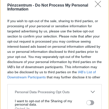
Pénzcentrum -
Do Not Process My Personal
Information
If you wish to opt-out of the sale, sharing to third parties, or
processing of your personal or sensitive information for
targeted advertising by us, please use the below opt-out
section to confirm your selection. Please note that after your
Súlyos szegénységi spirálba került rengeteg
opt-out request is processed you may continue seeing
magyar: sok családban már ez az alapvető étel
interest-based ads based on personal information utilized by
is luxusnak számít
us or personal information disclosed to third parties prior to
your opt-out. You may separately opt-out of the further
A húsos étkezés megfizethetetlensége az egyik
disclosure of your personal information by third parties on the
legfontosabb európai szegénységi mutató.
IAB’s list of downstream participants. This information may
also be disclosed by us to third parties on the
IAB’s List of
Downstream Participants
that may further disclose it to other
third parties.
Personal Data Processing Opt Outs
I want to opt-out of the Sharing of my
personal data.
Opted In