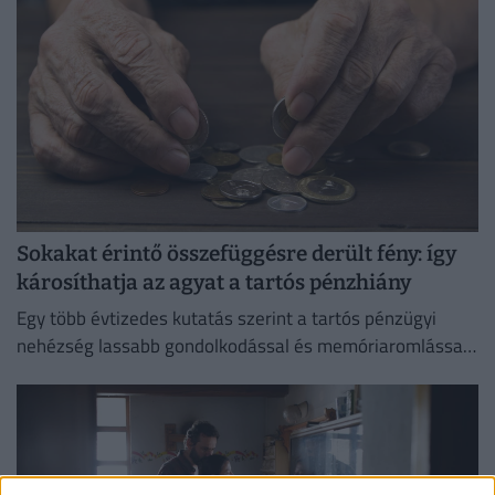
Sokakat érintő összefüggésre derült fény: így
károsíthatja az agyat a tartós pénzhiány
Egy több évtizedes kutatás szerint a tartós pénzügyi
nehézség lassabb gondolkodással és memóriaromlással
járhat.