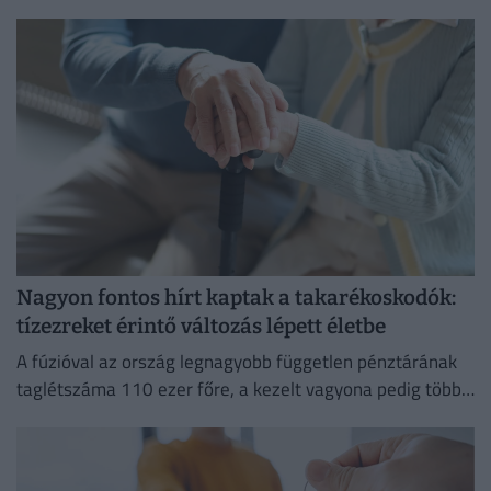
szokások átalakulását is jelzi.
Nagyon fontos hírt kaptak a takarékoskodók:
tízezreket érintő változás lépett életbe
A fúzióval az ország legnagyobb független pénztárának
taglétszáma 110 ezer főre, a kezelt vagyona pedig több
mint 295 milliárd forintra nőtt.