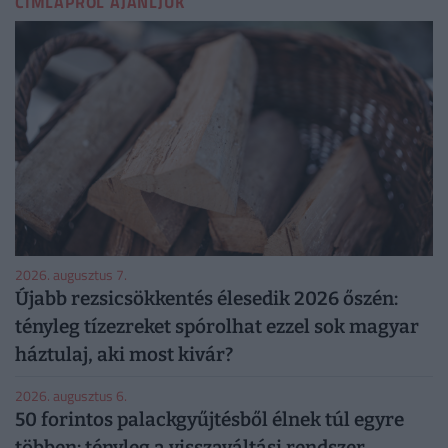
CÍMLAPRÓL AJÁNLJUK
2026. augusztus 7.
Újabb rezsicsökkentés élesedik 2026 őszén:
tényleg tízezreket spórolhat ezzel sok magyar
háztulaj, aki most kivár?
2026. augusztus 6.
50 forintos palackgyűjtésből élnek túl egyre
többen: tényleg a visszaváltási rendszer