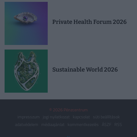
Private Health Forum 2026
Sustainable World 2026
© 2026 Pénzcentrum
impresszum
jogi nyilatkozat
kapcsolat
süti beállítások
adatvédelem
médiaajánlat
kommentkezelés
ÁSZF
RSS