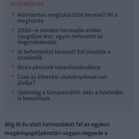
ELŐZMÉNYEK
Adómentes megtakarítást keresel? Itt a
megfejtés
2050-re minden harmadik ember
nyugdíjas lesz: egyre nehezebb az
öngondoskodás
Jó befektetést keresel? Ezt jósolják a
szakértők
Nincs pénzünk takarékoskodásra
Csak az étkezési utalványoknak van
jövője?
Újdonság a Groupamától: akár a hiteledbe
is beszállnak
Alig öt év alatt halmozódott fel az egykori
magánnyugdíjpénztári vagyon negyede a