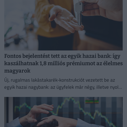
Fontos bejelentést tett az egyik hazai bank: így
kaszálhatnak 1,8 milliós prémiumot az élelmes
magyarok
Új, rugalmas lakástakarék-konstrukciót vezetett be az
egyik hazai nagybank: az ügyfelek már négy, illetve nyolc
év elteltével is kivehetik a pénzüket előre meghatározott
hozammal.