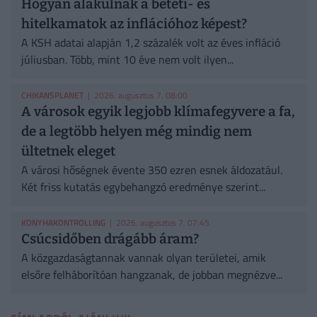
Hogyan alakulnak a betéti- és
hitelkamatok az inflációhoz képest?
A KSH adatai alapján 1,2 százalék volt az éves infláció
júliusban. Több, mint 10 éve nem volt ilyen...
CHIKANSPLANET
| 2026. augusztus 7. 08:00
A városok egyik legjobb klímafegyvere a fa,
de a legtöbb helyen még mindig nem
ültetnek eleget
A városi hőségnek évente 350 ezren esnek áldozatául.
Két friss kutatás egybehangzó eredménye szerint...
KONYHAKONTROLLING
| 2026. augusztus 7. 07:45
Csúcsidőben drágább áram?
A közgazdaságtannak vannak olyan területei, amik
elsőre felháborítóan hangzanak, de jobban megnézve...