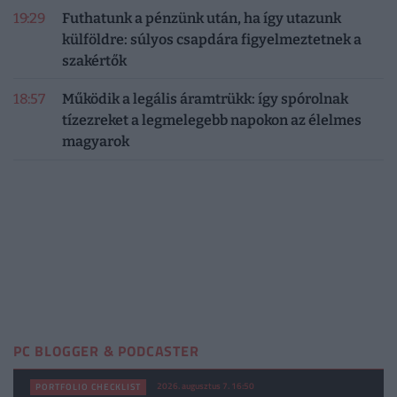
19:29
Futhatunk a pénzünk után, ha így utazunk
külföldre: súlyos csapdára figyelmeztetnek a
szakértők
18:57
Működik a legális áramtrükk: így spórolnak
tízezreket a legmelegebb napokon az élelmes
magyarok
PC BLOGGER & PODCASTER
2026. augusztus 7. 16:50
PORTFOLIO CHECKLIST