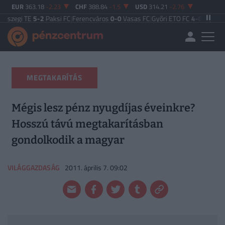
EUR
363.18
-2.23
CHF
388.84
-1.5
USD
314.21
-2.76
E
5-2
Paksi FC
|
Ferencváros
0-0
Vasas FC
|
Győri ETO FC
4-0
Nyíregyháza
|
Újpe
MEGTAKARÍTÁS
Mégis lesz pénz nyugdíjas éveinkre?
Hosszú távú megtakarításban
gondolkodik a magyar
VILÁGGAZDASÁG
2011. április 7. 09:02