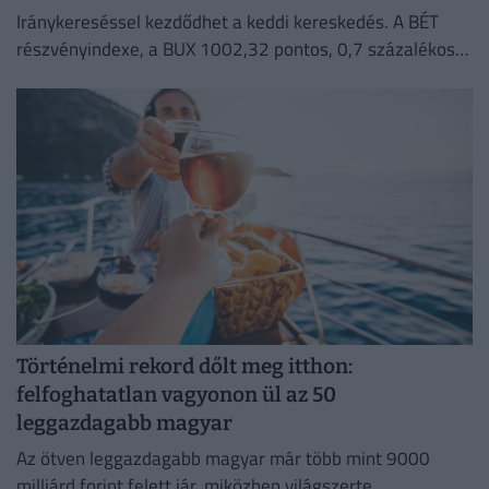
Iránykereséssel kezdődhet a keddi kereskedés. A BÉT
részvényindexe, a BUX 1002,32 pontos, 0,7 százalékos
emelkedéssel 144 473,37 ponton zárt hétfőn.
Történelmi rekord dőlt meg itthon:
felfoghatatlan vagyonon ül az 50
leggazdagabb magyar
Az ötven leggazdagabb magyar már több mint 9000
milliárd forint felett jár, miközben világszerte