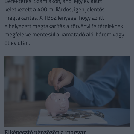
Befektetési Számlákon, ahol egy év alatt
keletkezett a 400 milliárdos, igen jelentős
megtakarítás. A TBSZ lényege, hogy az itt
elhelyezett megtakarítás a törvényi feltételeknek
megfelelve mentesül a kamatadó alól három vagy
öt év után.
Elképesztő pénzözön a magyar