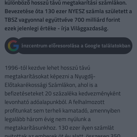
különböző hosszú távú megtakarítási számlákon.
Bevezetése óta 130 ezer NYESZ számla született a
TBSZ vagyonnal együttvéve 700 milliárd forint
ezek jelenlegi értéke - írja Világgazdaság.
Pénzcentrum előresorolása a Google találatokban
1996-tól kezdve lehet hosszú távú
megtakarításokat képezni a Nyugdíj-
Előtakarékossági Számlákon, ahol is a
befizetéseteket 20 százaléka kedvezményként
levonható adóalapunkból. A felhalmozott
profitunkat sem terheli kamatadó, amennyiben
legalább három évig nem nyúlunk a
megtakarításunkhoz. 130 ezer ilyen számlát
nyitottak az emberek öt év alatt, összesen 350