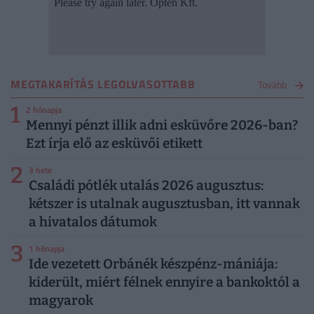
MEGTAKARÍTÁS LEGOLVASOTTABB
Tovább
1
2 hónapja
Mennyi pénzt illik adni esküvőre 2026-ban?
Ezt írja elő az esküvői etikett
2
3 hete
Családi pótlék utalás 2026 augusztus:
kétszer is utalnak augusztusban, itt vannak
a hivatalos dátumok
3
1 hónapja
Ide vezetett Orbánék készpénz-mániája:
kiderült, miért félnek ennyire a bankoktól a
magyarok