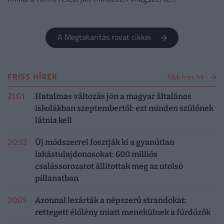
robbanásszerűen nő a szupergazdagok száma. Mutatjuk!
A Megtakarítás rovat cikkei
FRISS HÍREK
Több friss hír
21:01
Hatalmas változás jön a magyar általános
iskolákban szeptembertől: ezt minden szülőnek
látnia kell
20:33
Új módszerrel fosztják ki a gyanútlan
lakástulajdonosokat: 600 milliós
csalássorozatot állítottak meg az utolsó
pillanatban
20:05
Azonnal lezárták a népszerű strandokat:
rettegett élőlény miatt menekülnek a fürdőzők