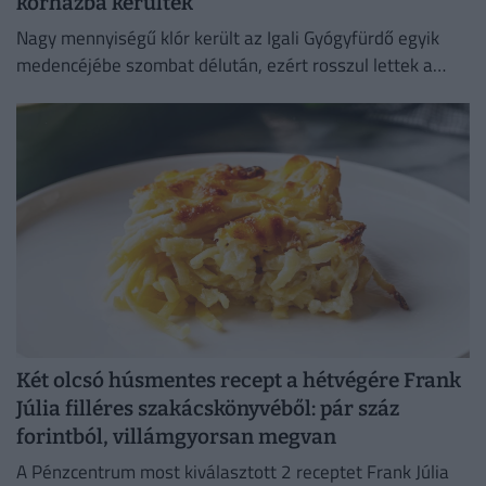
kórházba kerültek
Nagy mennyiségű klór került az Igali Gyógyfürdő egyik
medencéjébe szombat délután, ezért rosszul lettek a
fürdőzők.
Két olcsó húsmentes recept a hétvégére Frank
Júlia filléres szakácskönyvéből: pár száz
forintból, villámgyorsan megvan
A Pénzcentrum most kiválasztott 2 receptet Frank Júlia