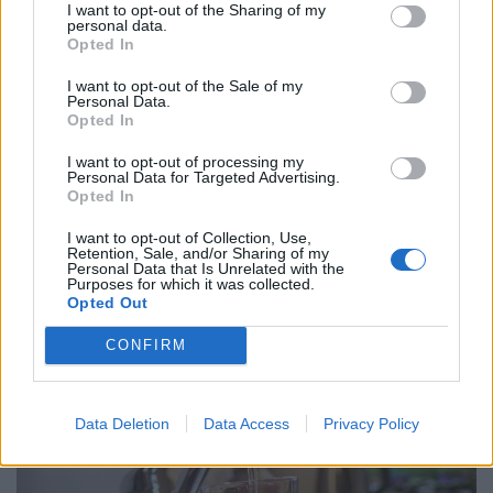
I want to opt-out of the Sharing of my
personal data.
Opted In
I want to opt-out of the Sale of my
Personal Data.
Opted In
I want to opt-out of processing my
Personal Data for Targeted Advertising.
Opted In
Meglépték! Súlyos milliárdokat kapnak a
I want to opt-out of Collection, Use,
vidéki repülőterek: megvan, hova áramlik a
Retention, Sale, and/or Sharing of my
Personal Data that Is Unrelated with the
rengeteg pénz
Purposes for which it was collected.
Opted Out
Újabb jelentős állami forrás érkezik a sármelléki Hévíz-
Balaton Airporthoz: a kormány 1,2 milliárd forinttal
CONFIRM
támogatja a repülőtér idei működését.
Data Deletion
Data Access
Privacy Policy