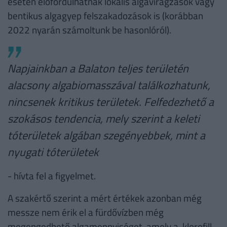
esetén előfordulhatnak lokális algavirágzások vagy
bentikus algagyep felszakadozások is (korábban
2022 nyarán számoltunk be hasonlóról).
Napjainkban a Balaton teljes területén
alacsony algabiomasszával találkozhatunk,
nincsenek kritikus területek. Felfedezhető a
szokásos tendencia, mely szerint a keleti
tóterületek algában szegényebbek, mint a
nyugati tóterületek
- hívta fel a figyelmet.
A szakértő szerint a mért értékek azonban még
messze nem érik el a fürdővízben még
megengedhető algamennyiséget, amely a-klorofill