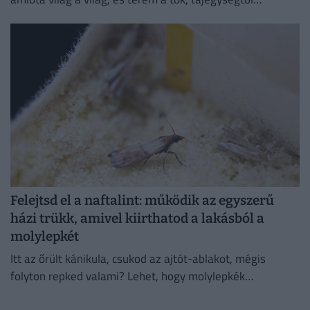
függetlenül annyi háziasszony esküszik a saját
módszerére.
Felejtsd el a naftalint: működik az egyszerű
házi trükk, amivel kiirthatod a lakásból a
molylepkét
Itt az őrült kánikula, csukod az ajtót-ablakot, mégis
folyton repked valami? Lehet, hogy molylepkék
szaporodtak el – de melyikkel van dolgunk, és hogyan