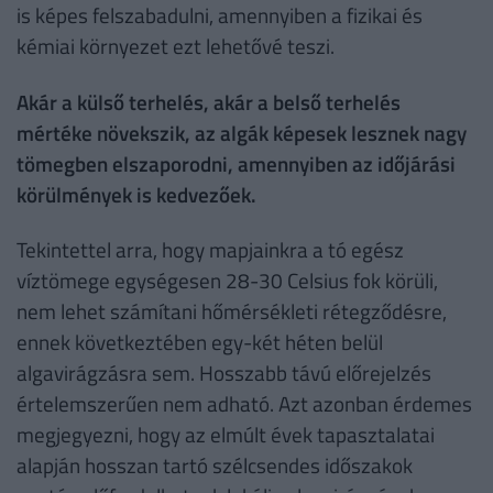
is képes felszabadulni, amennyiben a fizikai és
kémiai környezet ezt lehetővé teszi.
Akár a külső terhelés, akár a belső terhelés
mértéke növekszik, az algák képesek lesznek nagy
tömegben elszaporodni, amennyiben az időjárási
körülmények is kedvezőek.
Tekintettel arra, hogy mapjainkra a tó egész
víztömege egységesen 28-30 Celsius fok körüli,
nem lehet számítani hőmérsékleti rétegződésre,
ennek következtében egy-két héten belül
algavirágzásra sem. Hosszabb távú előrejelzés
értelemszerűen nem adható. Azt azonban érdemes
megjegyezni, hogy az elmúlt évek tapasztalatai
alapján hosszan tartó szélcsendes időszakok