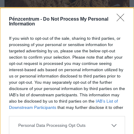
Pénzcentrum -
Do Not Process My Personal
Information
If you wish to opt-out of the sale, sharing to third parties, or
processing of your personal or sensitive information for
targeted advertising by us, please use the below opt-out
section to confirm your selection. Please note that after your
opt-out request is processed you may continue seeing
interest-based ads based on personal information utilized by
Ritka dinoszauruszlelet került elő a
us or personal information disclosed to third parties prior to
Bakonyban: egyetlen állkapocs segíthet
your opt-out. You may separately opt-out of the further
megfejteni Európa ősi rejtélyét
disclosure of your personal information by third parties on the
IAB’s list of downstream participants. This information may
Újabb különleges leletekkel gazdagodott a világhírű
also be disclosed by us to third parties on the
IAB’s List of
iharkúti dinoszaurusz-lelőhely: az idei ásatáson mintegy
Downstream Participants
that may further disclose it to other
700 csontot emeltek ki a földből.
third parties.
Personal Data Processing Opt Outs