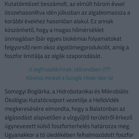
Kutatóintézet beszámolt, az elmúlt három évvel
összehasonlítva idén júliusban az algabiomassza a
korábbi évekhez hasonlóan alakul. Ez annak
köszönhető, hogy a magas hőmérséklet
önmagában (bár egyes biokémiai folyamatokat
felgyorsít) nem okoz algatömegprodukciót, amíg a
foszfor limitálja az algák szaporodását.
A legfrissebb hírek, időrendben ITT!
Kövess minket a Google Hírek-ben is!
Somogyi Boglárka, a Hidrobotanikai és Mikrobiális
Ökológiai Kutatócsoport vezetője a HelloVidék
megkeresésére elmondta, hogy a Balatonban az
algásodást alapvetően a vízgyűjtő területről érkező
úgynevezett külső foszforterhelés határozza meg.
Ugyanakkor a tó üledékében felhalmozódott foszfor