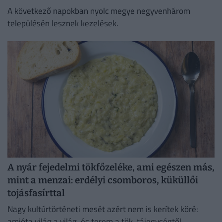
A következő napokban nyolc megye negyvenhárom
településén lesznek kezelések.
A nyár fejedelmi tökfőzeléke, ami egészen más,
mint a menzai: erdélyi csomboros, küküllői
tojásfasírttal
Nagy kultúrtörténeti mesét azért nem is kerítek köré:
amióta világ a világ, és terem a tök, tájegységtől