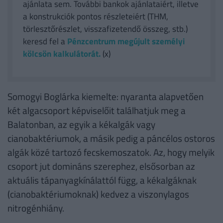
ajánlata sem. További bankok ajánlataiért, illetve
a konstrukciók pontos részleteiért (THM,
törlesztőrészlet, visszafizetendő összeg, stb.)
keresd fel a
Pénzcentrum megújult személyi
kölcsön kalkulátorát.
(x)
Somogyi Boglárka kiemelte: nyaranta alapvetően
két algacsoport képviselőit találhatjuk meg a
Balatonban, az egyik a kékalgák vagy
cianobaktériumok, a másik pedig a páncélos ostoros
algák közé tartozó fecskemoszatok. Az, hogy melyik
csoport jut domináns szerephez, elsősorban az
aktuális tápanyagkínálattól függ, a kékalgáknak
(cianobaktériumoknak) kedvez a viszonylagos
nitrogénhiány.