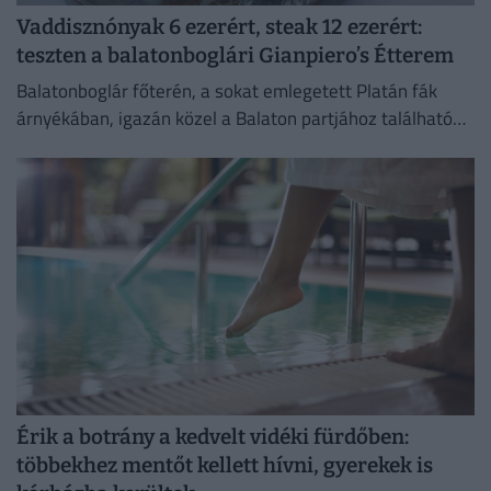
Vaddisznónyak 6 ezerért, steak 12 ezerért:
teszten a balatonboglári Gianpiero’s Étterem
Balatonboglár főterén, a sokat emlegetett Platán fák
árnyékában, igazán közel a Balaton partjához található
tesztünk alanya, a Gianpiero’s Étterem.
Érik a botrány a kedvelt vidéki fürdőben:
többekhez mentőt kellett hívni, gyerekek is