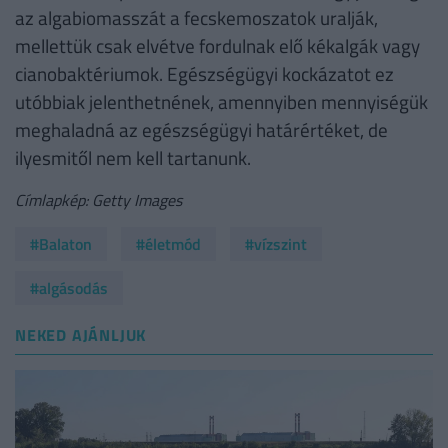
az algabiomasszát a fecskemoszatok uralják,
mellettük csak elvétve fordulnak elő kékalgák vagy
cianobaktériumok. Egészségügyi kockázatot ez
utóbbiak jelenthetnének, amennyiben mennyiségük
meghaladná az egészségügyi határértéket, de
ilyesmitől nem kell tartanunk.
Címlapkép: Getty Images
#Balaton
#életmód
#vízszint
#algásodás
NEKED AJÁNLJUK