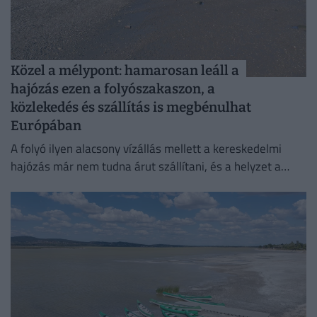
Közel a mélypont: hamarosan leáll a
hajózás ezen a folyószakaszon, a
közlekedés és szállítás is megbénulhat
Európában
A folyó ilyen alacsony vízállás mellett a kereskedelmi
hajózás már nem tudna árut szállítani, és a helyzet a
kiránduló- és személyhajózást is érintené.