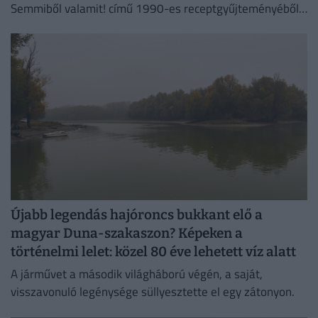
Semmiből valamit! című 1990-es receptgyűjteményéből
és megvizsgáltuk, mennyibe kerülne az elkészítésük ma.
Újabb legendás hajóroncs bukkant elő a
magyar Duna-szakaszon? Képeken a
történelmi lelet: közel 80 éve lehetett víz alatt
A járművet a második világháború végén, a saját,
visszavonuló legénysége süllyesztette el egy zátonyon.