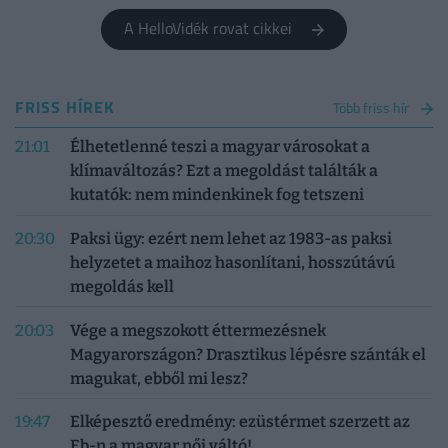
szabadulhatsz meg...
A HelloVidék rovat cikkei
FRISS HÍREK
Több friss hír
21:01
Élhetetlenné teszi a magyar városokat a
klímaváltozás? Ezt a megoldást találták a
kutatók: nem mindenkinek fog tetszeni
20:30
Paksi ügy: ezért nem lehet az 1983-as paksi
helyzetet a maihoz hasonlítani, hosszútávú
megoldás kell
20:03
Vége a megszokott éttermezésnek
Magyarországon? Drasztikus lépésre szánták el
magukat, ebből mi lesz?
19:47
Elképesztő eredmény: ezüstérmet szerzett az
Eb-n a magyar női váltó!