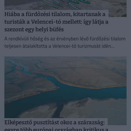
Hiába a fürdőzési tilalom, kitartanak a
turisták a Velencei-tó mellett: így látja a
szezont egy helyi büfés
A rendkívüli hőség és az érvényben lévő fürdőzési tilalom
teljesen átalakította a Velencei-tó turizmusát idén
nyáron.
Elképesztő pusztítást okoz a szárazság:
egyre több európai országban kritikus a