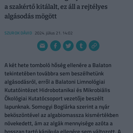
a szakértő kitálalt, ez áll a rejtélyes
algásodás mögött
SZUROK DÁVID
2024. július 21. 14:02
A két hete tomboló hőség ellenére a Balaton
tekintetében továbbra sem beszélhetünk
algásodásról, erről a Balatoni Limnológiai
Kutatóintézet Hidrobotanikai és Mikrobiális
Ökológiai Kutatócsoport vezetője beszélt
lapunknak. Somogyi Boglárka szerint a nyár
beköszöntével az algabiomassza kismértékben
növekedett, ám az algák mennyisége azóta a
hosszan tartó kánikula ellenére sem változott. A