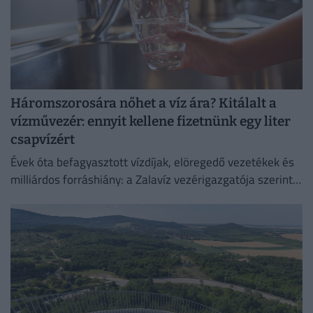
Háromszorosára nőhet a víz ára? Kitálalt a
vízművezér: ennyit kellene fizetnünk egy liter
csapvízért
Évek óta befagyasztott vízdíjak, elöregedő vezetékek és
milliárdos forráshiány: a Zalavíz vezérigazgatója szerint
jelentős díjemelés nélkül egyre nehezebb fenntartható
állapotban tartani a víziközmű-hálózatot.