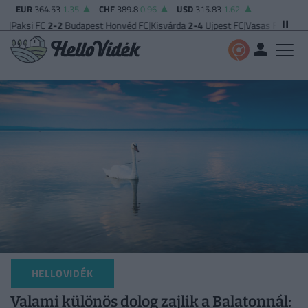
EUR
364.53
1.35
CHF
389.8
0.96
USD
315.83
1.62
2-2
Budapest Honvéd FC
|
Kisvárda
2-4
Újpest FC
|
Vasas FC
5-0
Zalaegerszeg
HELLOVIDÉK
Valami különös dolog zajlik a Balatonnál: