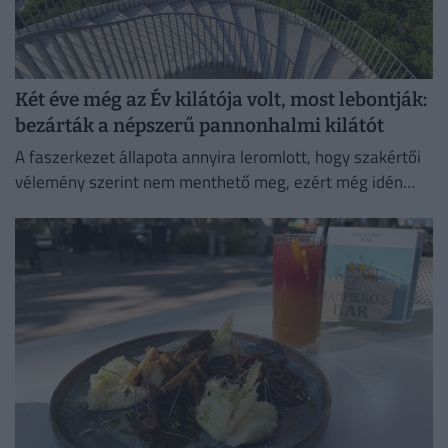
Két éve még az Év kilátója volt, most lebontják:
bezárták a népszerű pannonhalmi kilátót
A faszerkezet állapota annyira leromlott, hogy szakértői
vélemény szerint nem menthető meg, ezért még idén
elbontják – a helyére azonban idővel új kilátót tervez a...