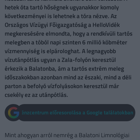
hetek óta tartó hőségnek ugyanakkor komoly
következményei is lehetnek a tóra nézve. Az
Országos Vízügyi Főigazgatóság a HelloVidék
megkeresésére elmondta, hogy a rendkívüli tartós
melegben a tóból napi szinten 6 millió köbméter
vízmennyiség is elpárologhat. A legnagyobb
vízutánpótlás ugyan a Zala-folyón keresztül
érkezik a Balatonba, ám a tartós extrém meleg
időszakokban azonban mind az északi, mind a déli
parton a befolyó vízfolyásokon keresztül már
csekély ez az utánpótlás.
Pénzcentrum előresorolása a Google találatokban
Mint ahogyan arról nemrég a Balatoni Limnológiai