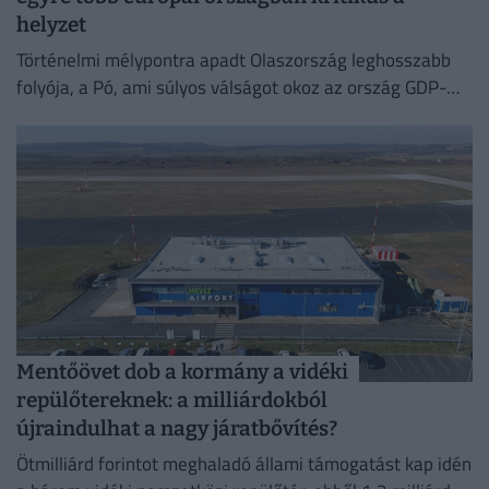
helyzet
Történelmi mélypontra apadt Olaszország leghosszabb
folyója, a Pó, ami súlyos válságot okoz az ország GDP-
jének felét adó észak-olasz régióban.
Mentőövet dob a kormány a vidéki
repülőtereknek: a milliárdokból
újraindulhat a nagy járatbővítés?
Ötmilliárd forintot meghaladó állami támogatást kap idén