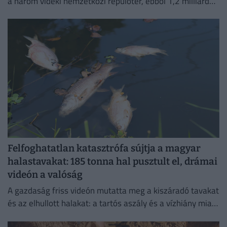
a három vidéki nemzetközi repülőtér, ebből 1,2 milliárd
forint jut a sármelléki Hévíz–Balaton Airportnak.
Felfoghatatlan katasztrófa sújtja a magyar
halastavakat: 185 tonna hal pusztult el, drámai
videón a valóság
A gazdaság friss videón mutatta meg a kiszáradó tavakat
és az elhullott halakat: a tartós aszály és a vízhiány miatt
a pusztulás továbbra sem állt...