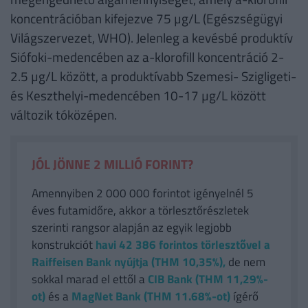
koncentrációban kifejezve 75 µg/L (Egészségügyi
Világszervezet, WHO). Jelenleg a kevésbé produktív
Siófoki-medencében az a-klorofill koncentráció 2-
2.5 µg/L között, a produktívabb Szemesi- Szigligeti-
és Keszthelyi-medencében 10-17 µg/L között
változik tóközépen.
JÓL JÖNNE 2 MILLIÓ FORINT?
Amennyiben 2 000 000 forintot igényelnél 5
éves futamidőre, akkor a törlesztőrészletek
szerinti rangsor alapján az egyik legjobb
konstrukciót
havi 42 386
forintos törlesztővel a
Raiffeisen Bank nyújtja (THM 10,35%),
de nem
sokkal marad el ettől a
CIB Bank (THM 11,29%-
ot)
és a
MagNet Bank (THM 11.68%-ot)
ígérő