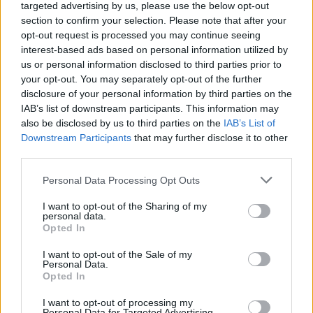
targeted advertising by us, please use the below opt-out
Pénznemek közti átváltás
section to confirm your selection. Please note that after your
opt-out request is processed you may continue seeing
interest-based ads based on personal information utilized by
Hosszúság mértékegység átváltás
us or personal information disclosed to third parties prior to
your opt-out. You may separately opt-out of the further
disclosure of your personal information by third parties on the
Térfogat mértékegység átváltás
IAB’s list of downstream participants. This information may
also be disclosed by us to third parties on the
IAB’s List of
Downstream Participants
that may further disclose it to other
Terület mértékegység átváltás
third parties.
Personal Data Processing Opt Outs
Sebesség mértékegység átváltás
I want to opt-out of the Sharing of my
personal data.
Opted In
Hőmérséklet mértékegység átváltás
I want to opt-out of the Sale of my
Personal Data.
Opted In
Elektromos áram átváltás
I want to opt-out of processing my
Personal Data for Targeted Advertising.