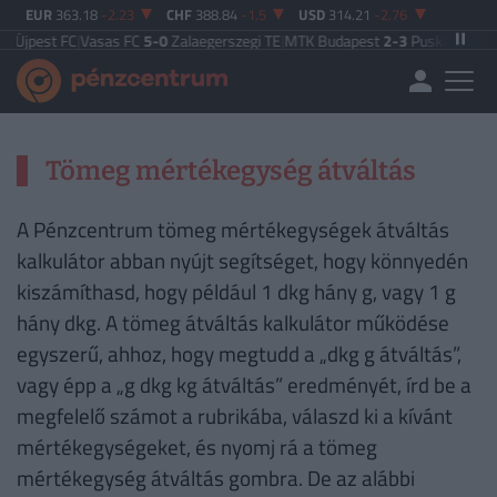
EUR
363.18
-2.23
CHF
388.84
-1.5
USD
314.21
-2.76
4
Újpest FC
|
Vasas FC
5-0
Zalaegerszegi TE
|
MTK Budapest
2-3
Puskás Akadé
Tömeg mértékegység átváltás
A Pénzcentrum tömeg mértékegységek átváltás
kalkulátor abban nyújt segítséget, hogy könnyedén
kiszámíthasd, hogy például 1 dkg hány g, vagy 1 g
hány dkg. A tömeg átváltás kalkulátor működése
egyszerű, ahhoz, hogy megtudd a „dkg g átváltás”,
vagy épp a „g dkg kg átváltás” eredményét, írd be a
megfelelő számot a rubrikába, válaszd ki a kívánt
mértékegységeket, és nyomj rá a tömeg
mértékegység átváltás gombra. De az alábbi