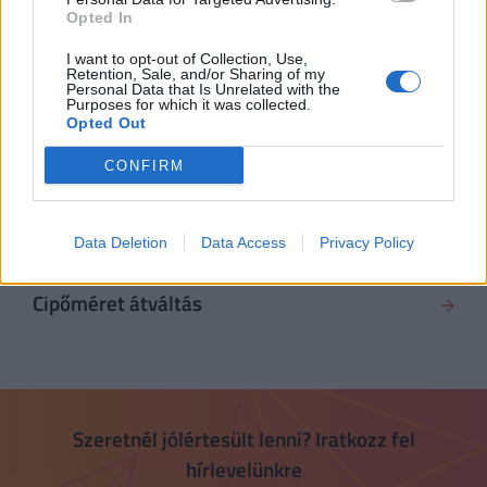
Opted In
Idő mértékegység átváltás
I want to opt-out of Collection, Use,
Retention, Sale, and/or Sharing of my
Personal Data that Is Unrelated with the
Római szám - arab szám átváltás
Purposes for which it was collected.
Opted Out
Energia mértékegység átváltás
CONFIRM
Konyhai mértékegységek
Data Deletion
Data Access
Privacy Policy
Cipőméret átváltás
Szeretnél jólértesült lenni? Iratkozz fel
hírlevelünkre