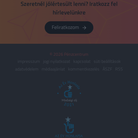
Szeretnél jólértesült lenni? Iratkozz fel
hírlevelünkre
Feliratkozom
© 2026 Pénzcentrum
impresszum
jogi nyilatkozat
kapcsolat
süti beállítások
adatvédelem
médiaajánlat
kommentkezelés
ÁSZF
RSS