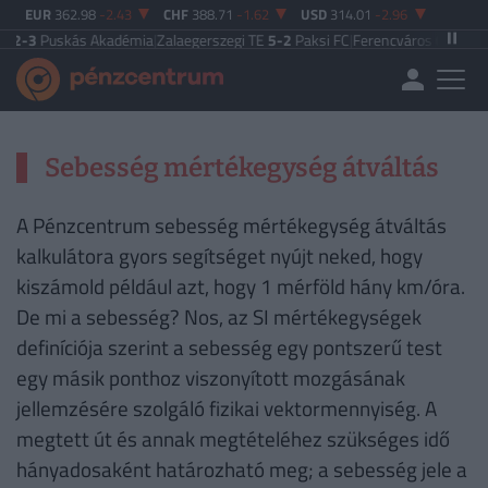
EUR
362.98
-2.43
CHF
388.71
-1.62
USD
314.01
-2.96
t
2-3
Puskás Akadémia
|
Zalaegerszegi TE
5-2
Paksi FC
|
Ferencváros
0-0
Vasa
Sebesség mértékegység átváltás
A Pénzcentrum sebesség mértékegység átváltás
kalkulátora gyors segítséget nyújt neked, hogy
kiszámold például azt, hogy 1 mérföld hány km/óra.
De mi a sebesség? Nos, az SI mértékegységek
definíciója szerint a sebesség egy pontszerű test
egy másik ponthoz viszonyított mozgásának
jellemzésére szolgáló fizikai vektormennyiség. A
megtett út és annak megtételéhez szükséges idő
hányadosaként határozható meg; a sebesség jele a