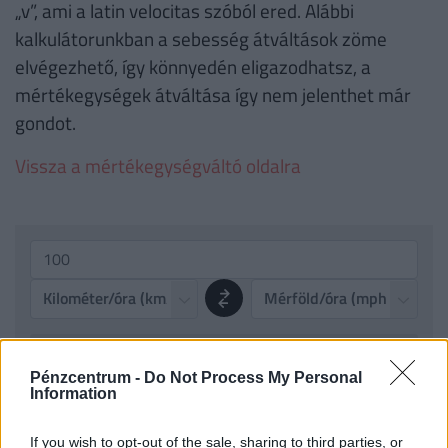
„v”, ami a latin velocitas szóból ered. Alábbi
kalkulátorunkban a sebesség átváltások zöme
elvégezhető, így könnyedén eligazodhatsz, a
mértékegységek átváltása így nem jelenthet már
gondot.
Vissza a mértékegységváltó oldalra
100 km/h =
62.14 mph
Pénzcentrum -
Do Not Process My Personal
Eredmény másolása
Information
If you wish to opt-out of the sale, sharing to third parties, or