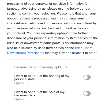
processing of your personal or sensitive information for
targeted advertising by us, please use the below opt-out
TOVÁBBI KALKULÁTOROK
section to confirm your selection. Please note that after your
opt-out request is processed you may continue seeing
Pénznemek közti átváltás
interest-based ads based on personal information utilized by
us or personal information disclosed to third parties prior to
your opt-out. You may separately opt-out of the further
Hosszúság mértékegység átváltás
disclosure of your personal information by third parties on the
IAB’s list of downstream participants. This information may
also be disclosed by us to third parties on the
IAB’s List of
Térfogat mértékegység átváltás
Downstream Participants
that may further disclose it to other
third parties.
Terület mértékegység átváltás
Personal Data Processing Opt Outs
I want to opt-out of the Sharing of my
Tömeg mértékegység átváltás
personal data.
Opted In
I want to opt-out of the Sale of my
Hőmérséklet mértékegység átváltás
Personal Data.
Opted In