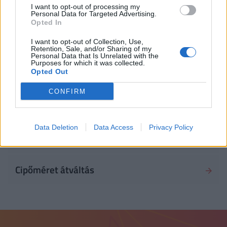
Elektromos áram átváltás
I want to opt-out of processing my
Personal Data for Targeted Advertising.
Opted In
Idő mértékegység átváltás
I want to opt-out of Collection, Use,
Retention, Sale, and/or Sharing of my
Personal Data that Is Unrelated with the
Purposes for which it was collected.
Római szám - arab szám átváltás
Opted Out
CONFIRM
Energia mértékegység átváltás
Data Deletion
Data Access
Privacy Policy
Konyhai mértékegységek
Cipőméret átváltás