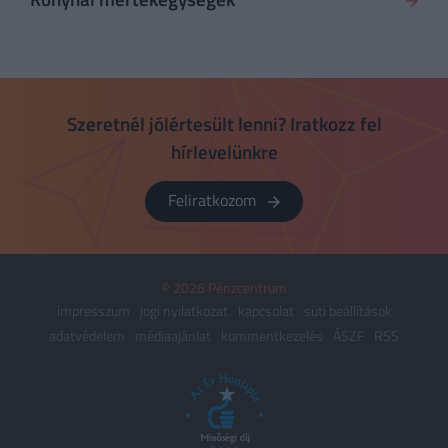
Szeretnél jólértesült lenni? Iratkozz fel
hírlevelünkre
Feliratkozom
© 2026 Pénzcentrum
impresszum
jogi nyilatkozat
kapcsolat
süti beállítások
adatvédelem
médiaajánlat
kommentkezelés
ÁSZF
RSS