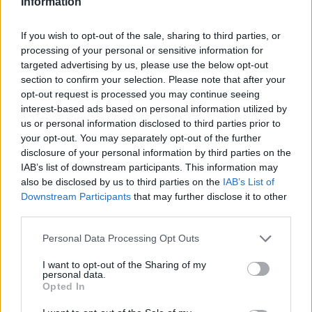
Information
37 Európai női =
4 Egyesült Királyság női
If you wish to opt-out of the sale, sharing to third parties, or
Eredmény másolása
processing of your personal or sensitive information for
targeted advertising by us, please use the below opt-out
section to confirm your selection. Please note that after your
opt-out request is processed you may continue seeing
TOVÁBBI KALKULÁTOROK
interest-based ads based on personal information utilized by
us or personal information disclosed to third parties prior to
Pénznemek közti átváltás
your opt-out. You may separately opt-out of the further
disclosure of your personal information by third parties on the
IAB’s list of downstream participants. This information may
Hosszúság mértékegység átváltás
also be disclosed by us to third parties on the
IAB’s List of
Downstream Participants
that may further disclose it to other
third parties.
Térfogat mértékegység átváltás
Personal Data Processing Opt Outs
I want to opt-out of the Sharing of my
Terület mértékegység átváltás
personal data.
Opted In