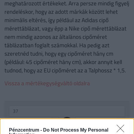
meghatározott értékeket. Arra persze mindig figyelj
rendeléskor, hogy az adott márkák között lehet
minimális eltérés, így például az Adidas cipő
mérettáblázat, vagy épp a Nike cipő mérettáblázat
nem mindig azonos az általános cipőméret
táblázatban foglalt számokkal. Ha pedig azt
szeretnéd tudni, hogy egy cipőméret hány cm
(például: 45 cipőméret hány cm), akkor annyit kell
tudnod, hogy az EU cipőméret az a Talphossz * 1,5.
Vissza a mértékegységváltó oldalra
Pénzcentrum -
Do Not Process My Personal