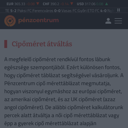
EUR
365.33
-0.08
CHF
390.2
-0.14
USD
317.06
0.08
gi TE
5-2
Paksi FC
|
Ferencváros
0-0
Vasas FC
|
Győri ETO FC
4-0
Nyíregyháza
|
Cipőméret átváltás
A megfelelő cipőméret rendkívül fontos lábunk
egészsége szempontjából. Ezért különösen fontos,
hogy cipőméret táblázat segítségével vásároljunk. A
Pénzcentrum cipő mérettáblázat megmutatja,
hogyan viszonyul egymáshoz az európai cipőméret,
az amerikai cipőméret, és az UK cipőméret (azaz
angol cipőméret). De alábbi cipőméret kalkulátorunk
percek alatt átváltja a női cipő mérettáblázat vagy
épp a gyerek cipő mérettáblázat alapján