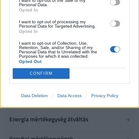
Tömeg mértékegység átváltás
I want to opt-out of the Sale of my
Personal Data.
Opted In
Sebesség mértékegység átváltás
I want to opt-out of processing my
Personal Data for Targeted Advertising.
Opted In
Hőmérséklet mértékegység átváltás
I want to opt-out of Collection, Use,
Retention, Sale, and/or Sharing of my
Personal Data that Is Unrelated with the
Purposes for which it was collected.
Elektromos áram átváltás
Opted Out
CONFIRM
Idő mértékegység átváltás
Data Deletion
Data Access
Privacy Policy
Római szám - arab szám átváltás
Energia mértékegység átváltás
Konyhai mértékegységek