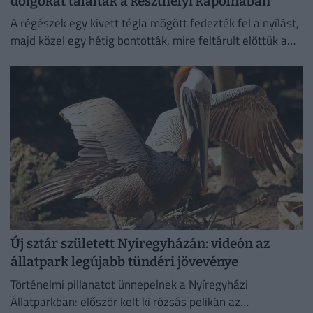
dolgokat találtak a keszthelyi kápolnában
A régészek egy kivett tégla mögött fedezték fel a nyílást,
majd közel egy hétig bontották, mire feltárult előttük a
különös temetkezési hely.
Új sztár született Nyíregyházán: videón az
állatpark legújabb tündéri jövevénye
Történelmi pillanatot ünnepelnek a Nyíregyházi
Állatparkban: először kelt ki rózsás pelikán az