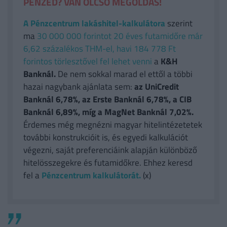
PÉNZED? VAN OLCSÓ MEGOLDÁS!
A Pénzcentrum lakáshitel-kalkulátora
szerint
ma
30 000 000 forintot 20 éves futamidőre már
6,62 százalékos THM-el, havi 184 778 Ft
forintos törlesztővel fel lehet venni
a
K&H
Banknál.
De nem sokkal marad el ettől a többi
hazai nagybank ajánlata sem:
az UniCredit
Banknál 6,78%, az Erste Banknál 6,78%, a CIB
Banknál 6,89%, míg a MagNet Banknál 7,02%.
Érdemes még megnézni magyar hitelintézetetek
további konstrukcióit is, és egyedi kalkulációt
végezni, saját preferenciáink alapján különböző
hitelösszegekre és futamidőkre. Ehhez keresd
fel a
Pénzcentrum kalkulátorát.
(x)