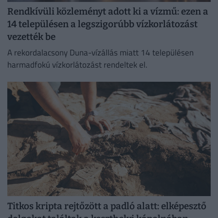
Rendkívüli közleményt adott ki a vízmű: ezen a
14 településen a legszigorúbb vízkorlátozást
vezették be
A rekordalacsony Duna-vízállás miatt 14 településen
harmadfokú vízkorlátozást rendeltek el.
Titkos kripta rejtőzött a padló alatt: elképesztő