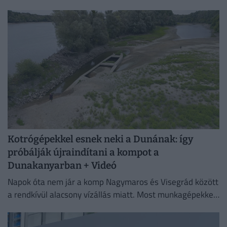
intézményben. A július 4-én született fiókát mindkét
szülő gondosan neveli, a kicsi pedig...
Kotrógépekkel esnek neki a Dunának: így
próbálják újraindítani a kompot a
Dunakanyarban + Videó
Napok óta nem jár a komp Nagymaros és Visegrád között
a rendkívül alacsony vízállás miatt. Most munkagépekkel
mélyítik a medret a kompkikötőnél, hogy ismét
biztonságosan...