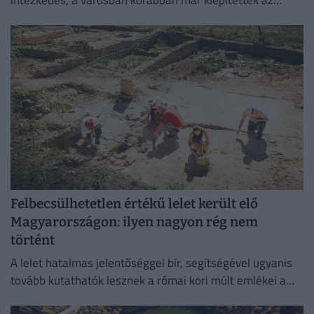
intézkedés, a városban korábban már kiépítették az
okosrendszert.
Felbecsülhetetlen értékű lelet került elő
Magyarországon: ilyen nagyon rég nem
történt
A lelet hatalmas jelentőséggel bír, segítségével ugyanis
tovább kutathatók lesznek a római kori múlt emlékei a
környéken.