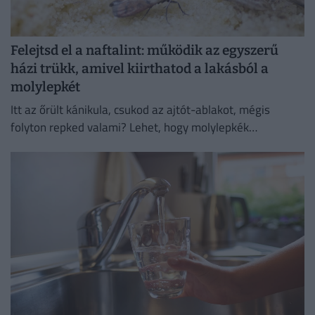
Felejtsd el a naftalint: működik az egyszerű
házi trükk, amivel kiirthatod a lakásból a
molylepkét
Itt az őrült kánikula, csukod az ajtót-ablakot, mégis
folyton repked valami? Lehet, hogy molylepkék
szaporodtak el – de melyikkel van dolgunk, és hogyan
szabadulhatsz meg...