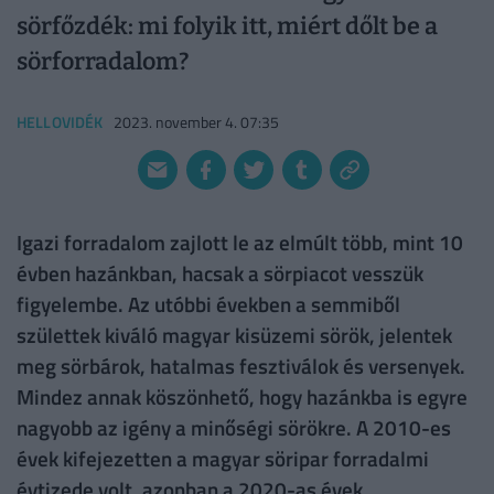
sörfőzdék: mi folyik itt, miért dőlt be a
sörforradalom?
HELLOVIDÉK
2023. november 4. 07:35
Igazi forradalom zajlott le az elmúlt több, mint 10
évben hazánkban, hacsak a sörpiacot vesszük
figyelembe. Az utóbbi években a semmiből
születtek kiváló magyar kisüzemi sörök, jelentek
meg sörbárok, hatalmas fesztiválok és versenyek.
Mindez annak köszönhető, hogy hazánkba is egyre
nagyobb az igény a minőségi sörökre. A 2010-es
évek kifejezetten a magyar söripar forradalmi
évtizede volt, azonban a 2020-as évek