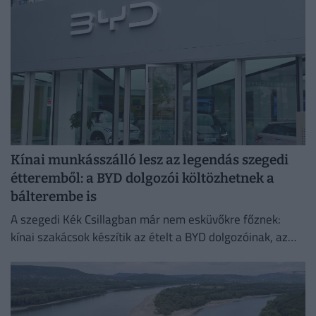
Kínai munkásszálló lesz az legendás szegedi
étteremből: a BYD dolgozói költözhetnek a
bálterembe is
A szegedi Kék Csillagban már nem esküvőkre főznek:
kínai szakácsok készítik az ételt a BYD dolgozóinak, az
egykori bálteremből és más helyiségekből pedig
munkásszállás lehet.