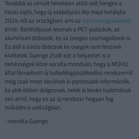
Továbbá az elmúlt hetekben attól volt hangos a
hazai sajtó, hogy új szabályzás lép majd hatályba
2024-től az országban, ami az
italcsomagolásokat
érinti. Betétdíjasok lesznek a PET-palackok, az
alumínium dobozok, és az üveges csomagolások is.
Ez alól a sörös dobozok és üvegek sem lesznek
kivételek. Gyenge Zsolt ezt a helyzetet is a
nehézségek közé sorolta mondván, hogy a MOHU
által fémjelzett új hulladékgazdálkodási rendszerről
még csak most derülnek ki pontosabb információk,
és akik ebben dolgoznak, nekik is kevés tudomásuk
van arról, hogy ez az új rendszer hogyan fog
működni a valóságban.
- mondta Gyenge.