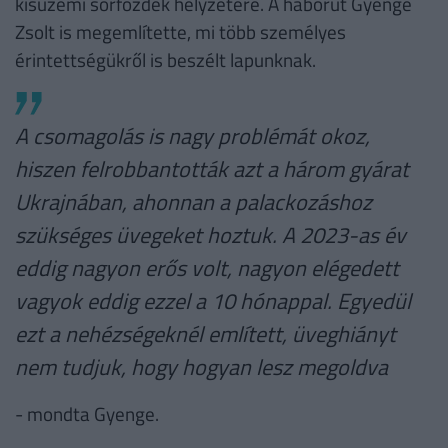
kisüzemi sörfőzdék helyzetére. A háborút Gyenge
Zsolt is megemlítette, mi több személyes
érintettségükről is beszélt lapunknak.
A csomagolás is nagy problémát okoz,
hiszen felrobbantották azt a három gyárat
Ukrajnában, ahonnan a palackozáshoz
szükséges üvegeket hoztuk. A 2023-as év
eddig nagyon erős volt, nagyon elégedett
vagyok eddig ezzel a 10 hónappal. Egyedül
ezt a nehézségeknél említett, üveghiányt
nem tudjuk, hogy hogyan lesz megoldva
- mondta Gyenge.