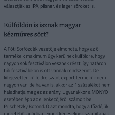
választják az IPA, plisner, és lager söröket is.
Külföldön is isznak magyar
kézműves sört?
A Fóti Sörfőzdék vezetője elmondta, hogy az ő
termékeik maximum úgy kerülnek külföldre, hogy
nagyon sok fesztiválon vesznek részt, így határon
túli fesztiválokon is ott vannak rendszerint. De
kifejezetten külföldre szánt export termékük nem
nagyon van, de ha van is, akkor az 1 százalékot nem
haladhatja meg ez az arány. Ugyanakkor a MONYO
esetében épp az ellenkezőjéről számolt be
Prischetzky Botond. Ő azt mondta, hogy a főzdéjük
méretéből adódóan exportképeseknek számítanak,