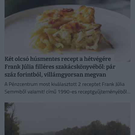
Két olcsó húsmentes recept a hétvégére
Frank Júlia filléres szakácskönyvéből: pár
száz forintból, villámgyorsan megvan
A Pénzcentrum most kiválasztott 2 receptet Frank Júlia
Semmiből valamit! című 1990-es receptgyűjteményéből
és megvizsgáltuk, mennyibe kerülne az elkészítésük ma.