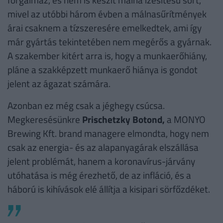
mivel az utóbbi három évben a málnasűrítmények
árai csaknem a tízszeresére emelkedtek, ami így
már gyártás tekintetében nem megérős a gyárnak.
A szakember kitért arra is, hogy a munkaerőhiány,
pláne a szakképzett munkaerő hiánya is gondot
jelent az ágazat számára.
Azonban ez még csak a jéghegy csúcsa.
Megkeresésünkre
Prischetzky Botond,
a MONYO
Brewing Kft. brand managere elmondta, hogy nem
csak az energia- és az alapanyagárak elszállása
jelent problémát, hanem a koronavírus-járvány
utóhatása is még érezhető, de az infláció, és a
háború is kihívások elé állítja a kisipari sörfőzdéket.