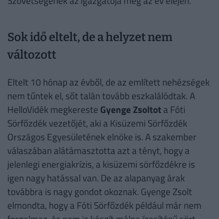
Szövetségének az igazgatója még az év elején.
Sok idő eltelt, de a helyzet nem
változott
Eltelt 10 hónap az évből, de az említett nehézségek
nem tűntek el, sőt talán tovább eszkalálódtak. A
HelloVidék megkereste
Gyenge Zsoltot
a Fóti
Sörfőzdék vezetőjét, aki a Kisüzemi Sörfőzdék
Országos Egyesületének elnöke is. A szakember
válaszában alátámasztotta azt a tényt, hogy a
jelenlegi energiakrízis, a kisüzemi sörfőzdékre is
igen nagy hatással van. De az alapanyag árak
továbbra is nagy gondot okoznak. Gyenge Zsolt
elmondta, hogy a Fóti Sörfőzdék például már nem
forgalmaz, és nem is készít málna ízesítésű sört,