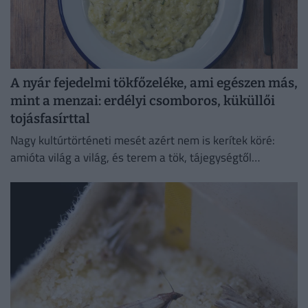
A nyár fejedelmi tökfőzeléke, ami egészen más,
mint a menzai: erdélyi csomboros, küküllői
tojásfasírttal
Nagy kultúrtörténeti mesét azért nem is kerítek köré:
amióta világ a világ, és terem a tök, tájegységtől
függetlenül annyi háziasszony esküszik a saját
módszerére.