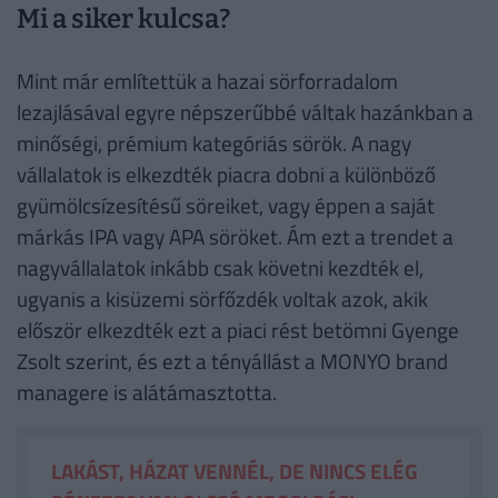
Mi a siker kulcsa?
Mint már említettük a hazai sörforradalom
lezajlásával egyre népszerűbbé váltak hazánkban a
minőségi, prémium kategóriás sörök. A nagy
vállalatok is elkezdték piacra dobni a különböző
gyümölcsízesítésű söreiket, vagy éppen a saját
márkás IPA vagy APA söröket. Ám ezt a trendet a
nagyvállalatok inkább csak követni kezdték el,
ugyanis a kisüzemi sörfőzdék voltak azok, akik
először elkezdték ezt a piaci rést betömni Gyenge
Zsolt szerint, és ezt a tényállást a MONYO brand
managere is alátámasztotta.
LAKÁST, HÁZAT VENNÉL, DE NINCS ELÉG