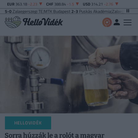
EUR
363.18
-2.23
CHF
388.84
-1.5
USD
314.21
-2.76
egerszegi TE
|
MTK Budapest
2-3
Puskás Akadémia
|
Zalaegerszegi TE
5-2
Paks
HELLOVIDÉK
Sorra húzzák le a rolót a magyar