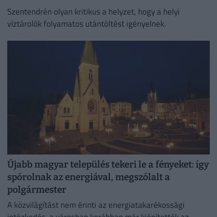
Szentendrén olyan kritikus a helyzet, hogy a helyi
víztárolók folyamatos utántöltést igényelnek.
Újabb magyar település tekeri le a fényeket: így
spórolnak az energiával, megszólalt a
polgármester
A közvilágítást nem érinti az energiatakarékossági