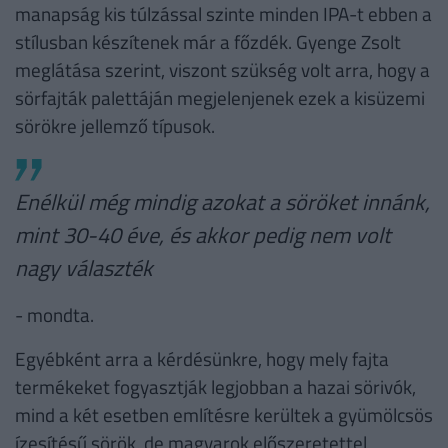
manapság kis túlzással szinte minden IPA-t ebben a
stílusban készítenek már a főzdék. Gyenge Zsolt
meglátása szerint, viszont szükség volt arra, hogy a
sörfajták palettáján megjelenjenek ezek a kisüzemi
sörökre jellemző típusok.
Enélkül még mindig azokat a söröket innánk,
mint 30-40 éve, és akkor pedig nem volt
nagy választék
- mondta.
Egyébként arra a kérdésünkre, hogy mely fajta
termékeket fogyasztják legjobban a hazai sörivók,
mind a két esetben említésre kerültek a gyümölcsös
ízesítésű sörök, de magyarok előszeretettel