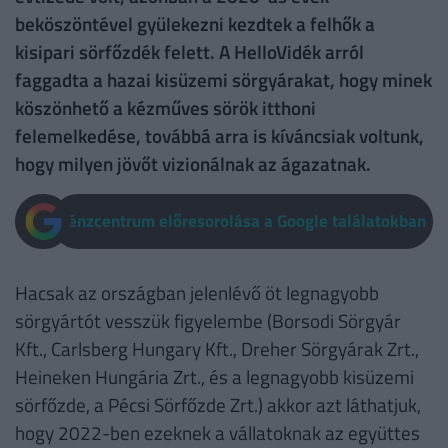
beköszöntével gyülekezni kezdtek a felhők a
kisipari sörfőzdék felett. A HelloVidék arról
faggadta a hazai kisüzemi sörgyárakat, hogy minek
köszönhető a kézműves sörök itthoni
felemelkedése, továbbá arra is kíváncsiak voltunk,
hogy milyen jövőt vizionálnak az ágazatnak.
Pénzcentrum előresorolása a Google találatokban
Hacsak az országban jelenlévő öt legnagyobb
sörgyártót vesszük figyelembe (Borsodi Sörgyár
Kft., Carlsberg Hungary Kft., Dreher Sörgyárak Zrt.,
Heineken Hungária Zrt., és a legnagyobb kisüzemi
sörfőzde, a Pécsi Sörfőzde Zrt.) akkor azt láthatjuk,
hogy 2022-ben ezeknek a vállatoknak az együttes