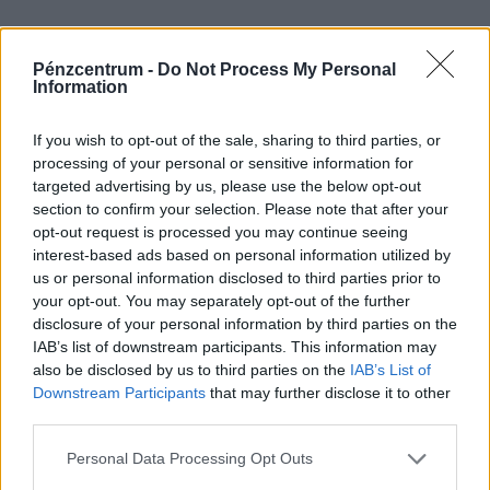
Ellenfelek, nem ellenségek
Pénzcentrum -
Do Not Process My Personal
Information
Habár azt gondolná az ember, hogy magas
létszámuk okán a kisipari sörfőzdék szabályos
If you wish to opt-out of the sale, sharing to third parties, or
processing of your personal or sensitive information for
háborút vívnak egymás ellen, a fogyasztók
targeted advertising by us, please use the below opt-out
kegyeinek elnyerése érdekében, ám a két
section to confirm your selection. Please note that after your
szakember válaszaikban cáfolták ezt a feltevést. Mi
opt-out request is processed you may continue seeing
interest-based ads based on personal information utilized by
több bajtársiasságról adtak hírt. Gyenge Zsolt azt
us or personal information disclosed to third parties prior to
mondta, hogy nyilván van egyfajta egészséges
your opt-out. You may separately opt-out of the further
versengés a kisüzemek között, ami rendben is van,
disclosure of your personal information by third parties on the
IAB’s list of downstream participants. This information may
de alapvetően az üzemek igyekeznek segíteni
also be disclosed by us to third parties on the
IAB’s List of
egymást. Erről hasonlóképpen nyilatkozott
Downstream Participants
that may further disclose it to other
Prischetzky Botond is.
third parties.
Personal Data Processing Opt Outs