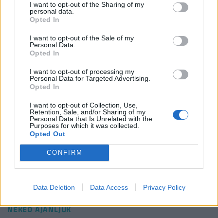
A kézműves sörfőzdék között mindig is volt
I want to opt-out of the Sharing of my
personal data.
és szerintem lesz is egyfajta bajtársiasság,
Opted In
ahogy együtt “harcolnak” Dávidokként a
I want to opt-out of the Sale of my
Personal Data.
nagy Góliátok (sörkonszernek) ellen. Ha
Opted In
valakinek szüksége van éppen néhány zsák
I want to opt-out of processing my
Personal Data for Targeted Advertising.
malátára, vagy hordóra, akkor autóba
Opted In
pattanunk és elhozzuk tőlük és fordítva
I want to opt-out of Collection, Use,
Retention, Sale, and/or Sharing of my
Personal Data that Is Unrelated with the
- válaszolta Prischetzky Botond.
Purposes for which it was collected.
Opted Out
Címlapkép: Getty Images
CONFIRM
#sör
#sörforradalom
#sörpiac
#sörgyártás
#hellovidék
#kézműves sör
Data Deletion
Data Access
Privacy Policy
NEKED AJÁNLJUK