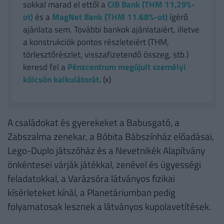
sokkal marad el ettől a
CIB Bank (THM 11,29%-
ot)
és a
MagNet Bank (THM 11.68%-ot)
ígérő
ajánlata sem. További bankok ajánlataiért, illetve
a konstrukciók pontos részleteiért (THM,
törlesztőrészlet, visszafizetendő összeg, stb.)
keresd fel a
Pénzcentrum megújult személyi
kölcsön kalkulátorát.
(x)
A családokat és gyerekeket a Babusgató, a
Zabszalma zenekar, a Bóbita Bábszínház előadásai,
Lego-Duplo játszóház és a Nevetnikék Alapítvány
önkéntesei várják játékkal, zenével és ügyességi
feladatokkal, a Varázsóra látványos fizikai
kísérleteket kínál, a Planetáriumban pedig
folyamatosak lesznek a látványos kupolavetítések.