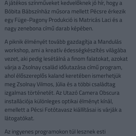
A játékos színműveket kedvelőknek jó hír, hogy a
Bóbita Bábszínház műsora mellett Pécsre érkezik
egy Füge-Pagony Produkció is Matricás Laci és a
nagy zenebona című darab képében.
A piknik élményét tovább gazdagítja a Mandulás
workshop, ami a kreatív édességkészítés világába
vezet, aki pedig lesétálná a finom falatokat, azokat
várja a Zsolnay család időutazása című program,
ahol élőszereplős kaland keretében ismerhetjük
meg Zsolnay Vilmos, Júlia és a többi családtag
izgalmas történetét. Az Utazó Camera Obscura
installációja különleges optikai élményt kínál,
emellett a Pécsi Fotótavasz kiállításai is várják a
látogatókat.
Az ingyenes programokon túl lesznek esti