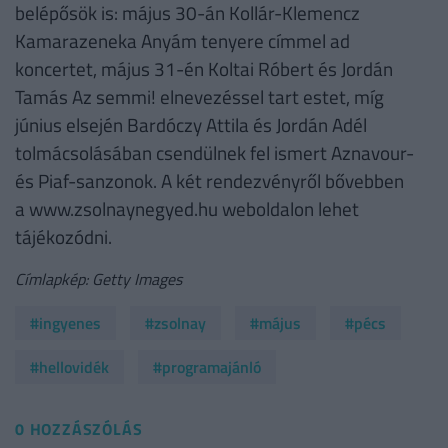
belépősök is: május 30-án Kollár-Klemencz
Kamarazeneka Anyám tenyere címmel ad
koncertet, május 31-én Koltai Róbert és Jordán
Tamás Az semmi! elnevezéssel tart estet, míg
június elsején Bardóczy Attila és Jordán Adél
tolmácsolásában csendülnek fel ismert Aznavour-
és Piaf-sanzonok. A két rendezvényről bővebben
a www.zsolnaynegyed.hu weboldalon lehet
tájékozódni.
Címlapkép: Getty Images
#ingyenes
#zsolnay
#május
#pécs
#hellovidék
#programajánló
0 HOZZÁSZÓLÁS