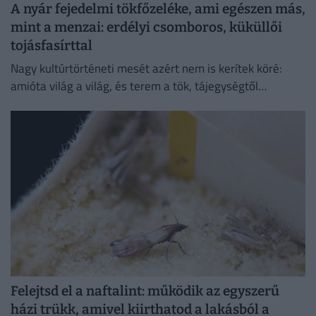
A nyár fejedelmi tökfőzeléke, ami egészen más,
mint a menzai: erdélyi csomboros, küküllői
tojásfasírttal
Nagy kultúrtörténeti mesét azért nem is kerítek köré:
amióta világ a világ, és terem a tök, tájegységtől
függetlenül annyi háziasszony esküszik a saját
módszerére.
Felejtsd el a naftalint: működik az egyszerű
házi trükk, amivel kiirthatod a lakásból a