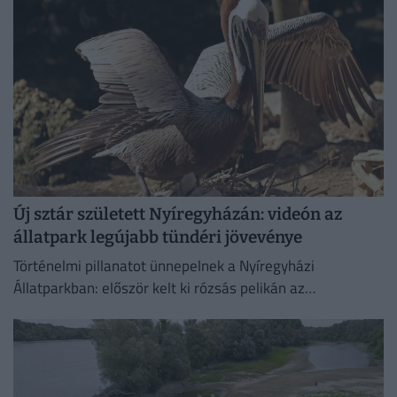
Új sztár született Nyíregyházán: videón az
állatpark legújabb tündéri jövevénye
Történelmi pillanatot ünnepelnek a Nyíregyházi
Állatparkban: először kelt ki rózsás pelikán az
intézményben. A július 4-én született fiókát mindkét
szülő gondosan neveli, a kicsi pedig...