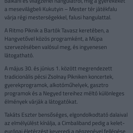
balkáni és világzenei hangulatról, míg a gyerekeket
a mesevilágbeli Kukutyin – Mester tér játékfalu
várja régi mesterségekkel, falusi hangulattal.
A Ritmo Piknik a Bartók Tavasz keretében, a
Hangvetővel közös programként, a Müpa
szervezésében valósul meg, és ingyenesen
látogatható.
A május 30. és június 1. között megrendezett
tradicionális pécsi Zsolnay Pikniken koncertek,
gyerekprogramok, alkotóműhelyek, gasztro
programok és a Negyed tereihez méltó különleges
élmények várják a látogatókat.
Takáts Eszter bensőséges, elgondolkodtató dalaival
az elmélyülést kínálja, a Cimbaliband pedig a kelet-
európai életérzést keveredi a népzenével fellépése