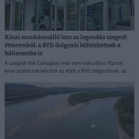
Kínai munkásszálló lesz az legendás szegedi
étteremből: a BYD dolgozói költözhetnek a
bálterembe is
A szegedi Kék Csillagban már nem esküvőkre főznek:
kínai szakácsok készítik az ételt a BYD dolgozóinak, az
egykori bálteremből és más helyiségekből pedig
munkásszállás lehet.