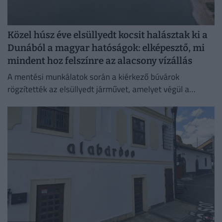
Közel húsz éve elsüllyedt kocsit halásztak ki a
Dunából a magyar hatóságok: elképesztő, mi
mindent hoz felszínre az alacsony vízállás
A mentési munkálatok során a kiérkező búvárok
rögzítették az elsüllyedt járművet, amelyet végül a
műszaki mentő csörlőjének segítségével vontattak ki a
partra.