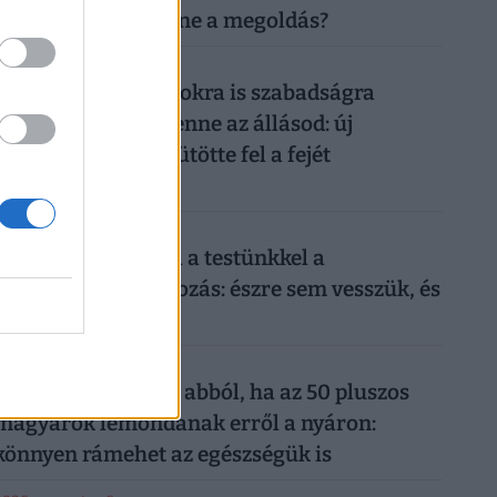
megszüntetése lenne a megoldás?
026. augusztus 5.
Így mehetsz hónapokra is szabadságra
anélkül, hogy rámenne az állásod: új
munkahelyi fogás ütötte fel a fejét
Magyarországon
026. augusztus 6.
Sokkoló, mit művel a testünkkel a
mindennapi mobilozás: észre sem vesszük, és
máris kész a baj
026. augusztus 6.
Komoly baj is lehet abból, ha az 50 pluszos
magyarok lemondanak erről a nyáron:
könnyen rámehet az egészségük is