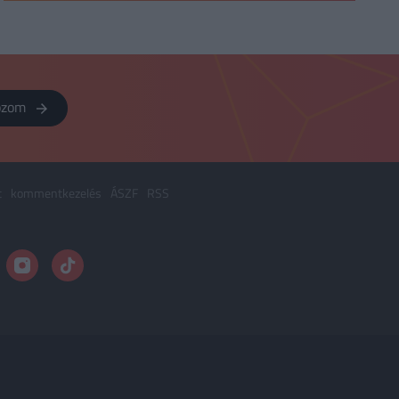
kozom
t
kommentkezelés
ÁSZF
RSS