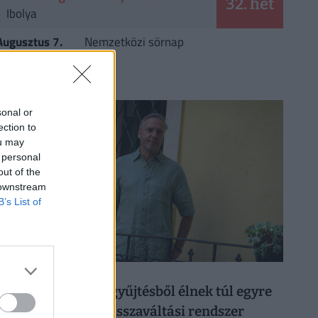
32. hét
Ibolya
Augusztus 7.
Nemzetközi sörnap
CÍMLAPRÓL AJÁNLJUK
sonal or
ection to
ou may
 personal
out of the
 downstream
B’s List of
026. augusztus 6.
50 forintos palackgyűjtésből élnek túl egyre
többen: tényleg a visszaváltási rendszer