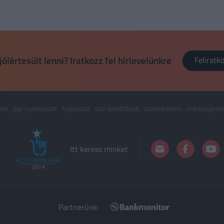
jólértesült lenni? Iratkozz fel hírlevelünkre
Felirat
zum
jogi nyilatkozat
kapcsolat
süti beállítások
adatvédelem
médiaajánla
Itt keress minket
Partnerünk: