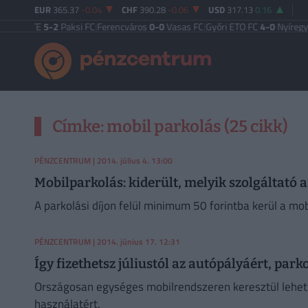
EUR
365.37
-0.04
CHF
390.28
-0.06
USD
317.13
0.16
zegi TE
5-2
Paksi FC
|
Ferencváros
0-0
Vasas FC
|
Győri ETO FC
4-0
Nyíregyhá
Címke: mobil parkolás (25 cikk)
PÉNZCENTRUM
| 2014. július 4. 13:00
Mobilparkolás: kiderült, melyik szolgáltató 
A parkolási díjon felül minimum 50 forintba kerül a mob
PÉNZCENTRUM
| 2014. június 17. 12:31
Így fizethetsz júliustól az autópályáért, park
Országosan egységes mobilrendszeren keresztül lehet jú
használatért.