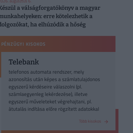
026. augusztus 6.
Készül a válságforgatókönyv a magyar
munkahelyeken: erre kötelezhetik a
dolgozókat, ha elhúzódik a hőség
PÉNZÜGYI KISOKOS
Telebank
telefonos automata rendszer, mely
azonosítás után képes a számlatulajdonos
egyszerű kérdéseire válaszolni (pl.
számlaegyenleg lekérdezése), illetve
egyszerű műveleteket végrehajtani, pl.
átutalás indítása előre rögzített adatokkal
Több kisokos