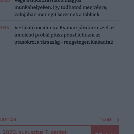
20:33
Vége a titkolózásnak a magyar
munkahelyeken: így tudhatod meg végre,
valójában mennyit keresnek a többiek
20:15
Vérlázító incidens a Ryanair járatán: ezzel az
indokkal próbál plusz pénzt lehúzni az
utasokról a társaság - rengetegen kiakadtak
NAPTÁR
Tovább
2026. augusztus 7. péntek