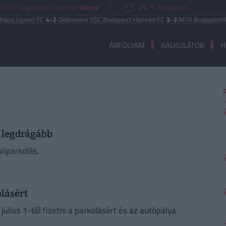
2026. augusztus 7. péntek
Ibolya
25 °C
Budapest
za
|
Újpest FC
4-2
Debreceni VSC
|
Budapest Honvéd FC
3-3
MTK Budapest
UE
ÁRFOLYAM
KALKULÁTOR
H
a legdrágább
ilparkolás.
olásért
lius 1-től fizetni a parkolásért és az autópálya