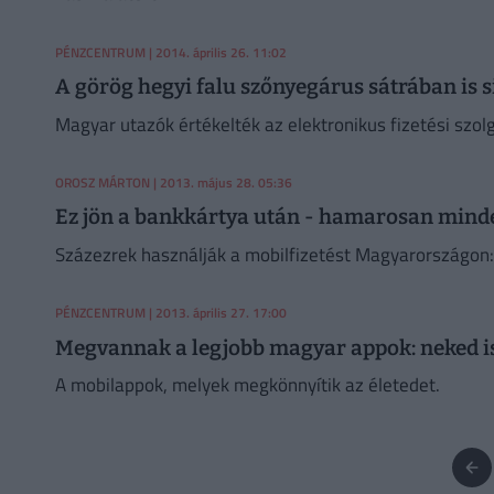
PÉNZCENTRUM
| 2014. április 26. 11:02
A görög hegyi falu szőnyegárus sátrában is s
Magyar utazók értékelték az elektronikus fizetési szo
OROSZ MÁRTON
| 2013. május 28. 05:36
Ez jön a bankkártya után - hamarosan minden
Százezrek használják a mobilfizetést Magyarországon: 
PÉNZCENTRUM
| 2013. április 27. 17:00
Megvannak a legjobb magyar appok: neked is
A mobilappok, melyek megkönnyítik az életedet.