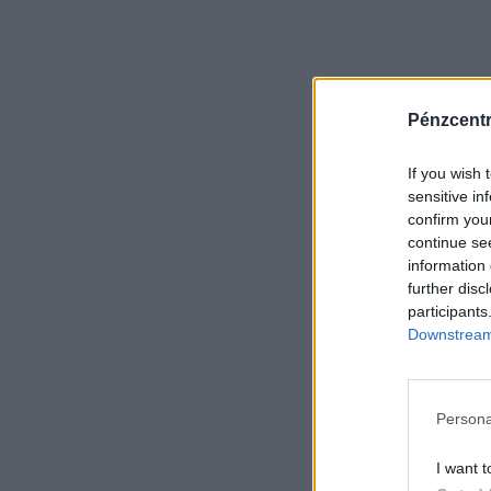
Pénzcent
If you wish 
sensitive in
confirm you
continue se
information 
further disc
participants
Downstream 
Persona
I want t