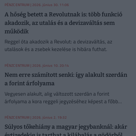
PÉNZCENTRUM
| 2026. június 30. 11:06
A hőség betett a Revolutnak is: több funkció
akadozik, az utalás és a devizaváltás sem
működik
Reggel óta akadozik a Revolut: a devizaváltás, az
utalások és a zsebek kezelése is hibára futhat.
PÉNZCENTRUM
| 2026. június 10. 20:14
Nem erre számított senki: így alakult szerdán
a forint árfolyama
Vegyesen alakult, alig változott szerdán a forint
árfolyama a kora reggeli jegyzéséhez képest a főbb
devizákkal szemben a nemzetközi
devizakereskedelemben.
PÉNZCENTRUM
| 2026. június 2. 19:32
Súlyos tőkehiány a magyar jegybanknál: akár
évtizedekig is tarthat a kilábalás a gödörből