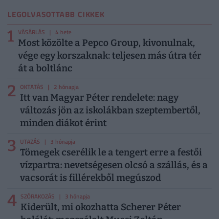
LEGOLVASOTTABB CIKKEK
1
VÁSÁRLÁS
| 4 hete
Most közölte a Pepco Group, kivonulnak,
vége egy korszaknak: teljesen más útra tér
át a boltlánc
2
OKTATÁS
| 2 hónapja
Itt van Magyar Péter rendelete: nagy
változás jön az iskolákban szeptembertől,
minden diákot érint
3
UTAZÁS
| 3 hónapja
Tömegek cserélik le a tengert erre a festői
vízpartra: nevetségesen olcsó a szállás, és a
vacsorát is fillérekből megúszod
4
SZÓRAKOZÁS
| 3 hónapja
Kiderült, mi okozhatta Scherer Péter