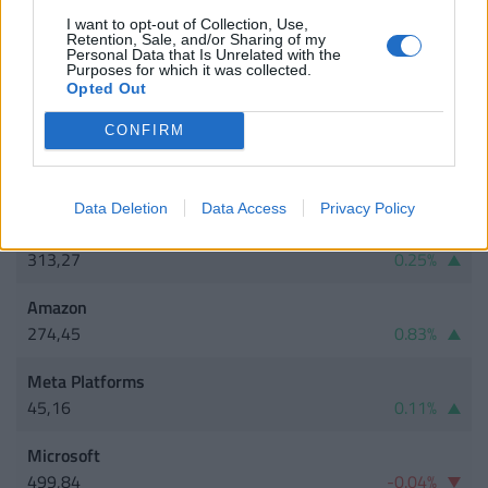
22,09
-2.94%
I want to opt-out of Collection, Use,
Retention, Sale, and/or Sharing of my
Tovább...
Personal Data that Is Unrelated with the
Purposes for which it was collected.
Opted Out
AMERIKAI RÉSZVÉNY
CONFIRM
Tesla
328,52
2.8%
Data Deletion
Data Access
Privacy Policy
Apple
313,27
0.25%
Amazon
274,45
0.83%
Meta Platforms
45,16
0.11%
Microsoft
499,84
-0.04%