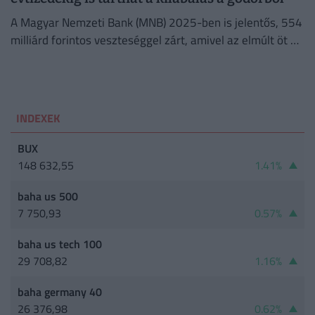
A Magyar Nemzeti Bank (MNB) 2025-ben is jelentős, 554
milliárd forintos veszteséggel zárt, amivel az elmúlt öt év
halmozott vesztesége már meghaladja a 3500 milliárd
forintot.
INDEXEK
BUX
148 632,55
1.41%
baha us 500
7 750,93
0.57%
baha us tech 100
29 708,82
1.16%
baha germany 40
26 376,98
0.62%