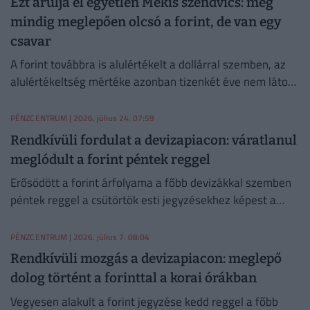
Ezt árulja el egyetlen Mekis szendvics: még
mindig meglepően olcsó a forint, de van egy
csavar
A forint továbbra is alulértékelt a dollárral szemben, az
alulértékeltség mértéke azonban tizenkét éve nem látott
legalacsonyabb szintre csökkent.
PÉNZCENTRUM
| 2026. július 24. 07:59
Rendkívüli fordulat a devizapiacon: váratlanul
meglódult a forint péntek reggel
Erősödött a forint árfolyama a főbb devizákkal szemben
péntek reggel a csütörtök esti jegyzésekhez képest a
nemzetközi bankközi devizapiacon.
PÉNZCENTRUM
| 2026. július 7. 08:04
Rendkívüli mozgás a devizapiacon: meglepő
dolog történt a forinttal a korai órákban
Vegyesen alakult a forint jegyzése kedd reggel a főbb