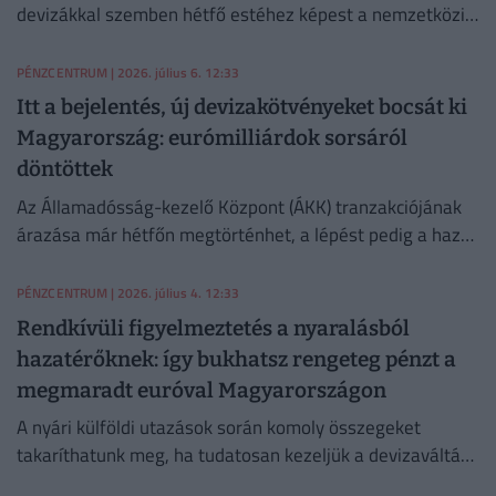
devizákkal szemben hétfő estéhez képest a nemzetközi
devizakereskedelemben.
PÉNZCENTRUM
| 2026. július 6. 12:33
Itt a bejelentés, új devizakötvényeket bocsát ki
Magyarország: eurómilliárdok sorsáról
döntöttek
Az Államadósság-kezelő Központ (ÁKK) tranzakciójának
árazása már hétfőn megtörténhet, a lépést pedig a hazai
gazdaság javuló befektetői megítélése is támogatja.
PÉNZCENTRUM
| 2026. július 4. 12:33
Rendkívüli figyelmeztetés a nyaralásból
hazatérőknek: így bukhatsz rengeteg pénzt a
megmaradt euróval Magyarországon
A nyári külföldi utazások során komoly összegeket
takaríthatunk meg, ha tudatosan kezeljük a devizaváltást
és a kártyás fizetéseket.