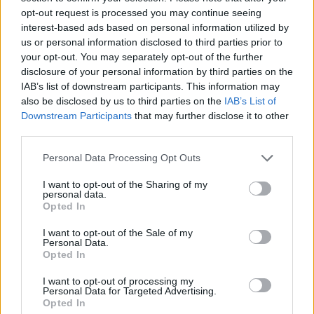
Appeninn
opt-out request is processed you may continue seeing
665
2.78%
interest-based ads based on personal information utilized by
us or personal information disclosed to third parties prior to
Tovább...
your opt-out. You may separately opt-out of the further
disclosure of your personal information by third parties on the
EURÓPAI RÉSZVÉNY
IAB’s list of downstream participants. This information may
also be disclosed by us to third parties on the
IAB’s List of
Daimler
Downstream Participants
that may further disclose it to other
third parties.
69,76
-1.04%
Personal Data Processing Opt Outs
Deutsche Post
45,96
-0.26%
I want to opt-out of the Sharing of my
personal data.
Opted In
Tesco
2,85
0.35%
I want to opt-out of the Sale of my
Personal Data.
Opted In
Michelin
111,85
2.61%
I want to opt-out of processing my
Personal Data for Targeted Advertising.
Opted In
Peugeot