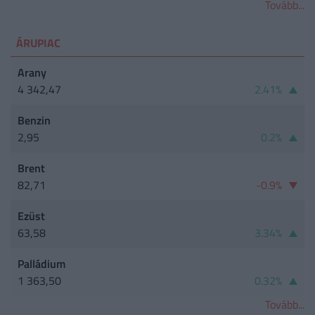
Tovább...
ÁRUPIAC
Arany
4 342,47
2.41%
Benzin
2,95
0.2%
Brent
82,71
-0.9%
Ezüst
63,58
3.34%
Palládium
1 363,50
0.32%
Tovább...