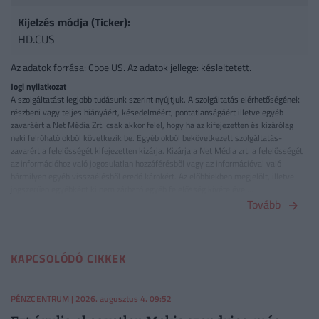
Kijelzés módja (Ticker):
HD.CUS
Az adatok forrása: Cboe US. Az adatok jellege: késleltetett.
Jogi nyilatkozat
A szolgáltatást legjobb tudásunk szerint nyújtjuk. A szolgáltatás elérhetőségének
részbeni vagy teljes hiányáért, késedelméért, pontatlanságáért illetve egyéb
zavaráért a Net Média Zrt. csak akkor felel, hogy ha az kifejezetten és kizárólag
neki felróható okból következik be. Egyéb okból bekövetkezett szolgáltatás-
zavarért a felelősségét kifejezetten kizárja. Kizárja a Net Média zrt. a felelősségét
az információhoz való jogosulatlan hozzáférésből vagy az információval való
bármilyen egyéb visszaélésből eredő károkért. Az előbbiekben megjelölt, illetve
jogszerűen egyébként ki nem zárható egyéb felelősség kivételével...
Tovább
KAPCSOLÓDÓ CIKKEK
PÉNZCENTRUM
| 2026. augusztus 4. 09:52