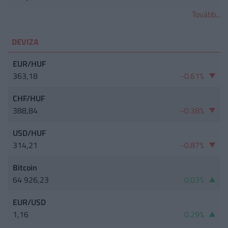
Tovább...
DEVIZA
EUR/HUF
363,18
-0.61%
CHF/HUF
388,84
-0.38%
USD/HUF
314,21
-0.87%
Bitcoin
64 926,23
0.03%
EUR/USD
1,16
0.29%