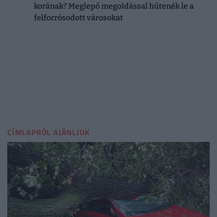
korának? Meglepő megoldással hűtenék le a
felforrósodott városokat
CÍMLAPRÓL AJÁNLJUK