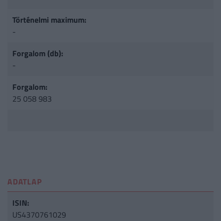
Történelmi maximum:
-
Forgalom (db):
-
Forgalom:
25 058 983
ADATLAP
ISIN:
US4370761029