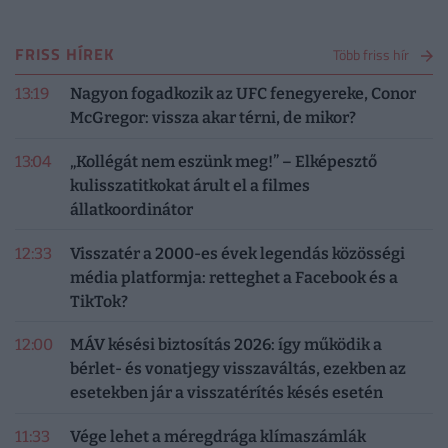
FRISS HÍREK
Több friss hír
13:19
Nagyon fogadkozik az UFC fenegyereke, Conor
McGregor: vissza akar térni, de mikor?
13:04
„Kollégát nem eszünk meg!” – Elképesztő
kulisszatitkokat árult el a filmes
állatkoordinátor
12:33
Visszatér a 2000-es évek legendás közösségi
média platformja: retteghet a Facebook és a
TikTok?
12:00
MÁV késési biztosítás 2026: így működik a
bérlet- és vonatjegy visszaváltás, ezekben az
esetekben jár a visszatérítés késés esetén
11:33
Vége lehet a méregdrága klímaszámlák