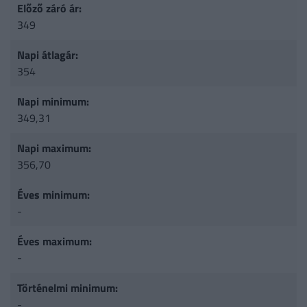
Előző záró ár:
349
Napi átlagár:
354
Napi minimum:
349,31
Napi maximum:
356,70
Éves minimum:
-
Éves maximum:
-
Történelmi minimum:
-