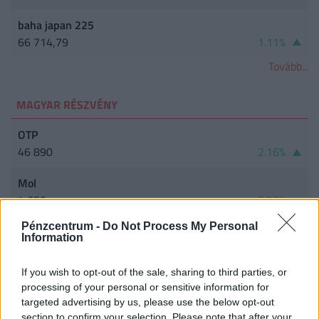
baha japan 225
66 714,79
1.11%
Tovább...
MAGYAR RÉSZVÉNY
OTP
46 890
2.16%
Mol
4 650
0.22%
Pénzcentrum -
Do Not Process My Personal
Richter
Information
12 320
1.99%
If you wish to opt-out of the sale, sharing to third parties, or
Magyar Telekom
processing of your personal or sensitive information for
2 696
-0.07%
targeted advertising by us, please use the below opt-out
section to confirm your selection. Please note that after your