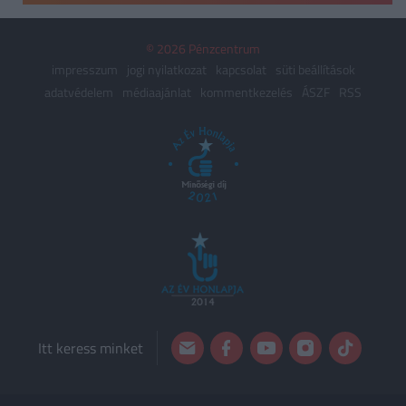
© 2026 Pénzcentrum
impresszum
jogi nyilatkozat
kapcsolat
süti beállítások
adatvédelem
médiaajánlat
kommentkezelés
ÁSZF
RSS
Itt keress minket