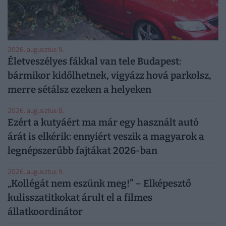
2026. augusztus 9.
Életveszélyes fákkal van tele Budapest:
bármikor kidőlhetnek, vigyázz hová parkolsz,
merre sétálsz ezeken a helyeken
2026. augusztus 8.
Ezért a kutyáért ma már egy használt autó
árát is elkérik: ennyiért veszik a magyarok a
legnépszerűbb fajtákat 2026-ban
2026. augusztus 9.
„Kollégát nem eszünk meg!” – Elképesztő
kulisszatitkokat árult el a filmes
állatkoordinátor