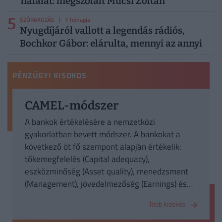
halálát: megszólalt Mucsi Zoltán
5
SZÓRAKOZÁS
| 1 hónapja
Nyugdíjáról vallott a legendás rádiós,
Bochkor Gábor: elárulta, mennyi az annyi
PÉNZÜGYI KISOKOS
CAMEL-módszer
A bankok értékelésére a nemzetközi
gyakorlatban bevett módszer. A bankokat a
következő öt fő szempont alapján értékelik:
tőkemegfelelés (Capital adequacy),
eszközminőség (Asset quality), menedzsment
(Management), jövedelmezőség (Earnings) és
likviditás (Liquidity).
Több kisokos