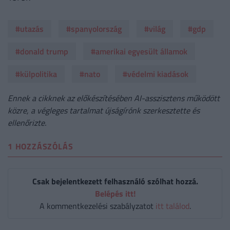
#utazás
#spanyolország
#világ
#gdp
#donald trump
#amerikai egyesült államok
#külpolitika
#nato
#védelmi kiadások
Ennek a cikknek az előkészítésében AI-asszisztens működött
közre, a végleges tartalmat újságírónk szerkesztette és
ellenőrizte.
1 HOZZÁSZÓLÁS
Csak bejelentkezett felhasználó szólhat hozzá.
Belépés itt!
A kommentkezelési szabályzatot
itt találod
.