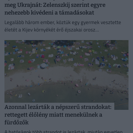
meg Ukrajnát: Zelenszkij szerint egyre
nehezebb kivédeni a támadásokat
Legalább három ember, köztük egy gyermek vesztette
életét a Kijev környékét érő éjszakai orosz
rakétatámadásokban.
Azonnal lezárták a népszerű strandokat:
rettegett élőlény miatt menekülnek a
fürdőzők
A hatóságok több strandot is lezártak, miután egyetlen