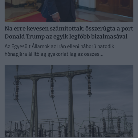
Na erre kevesen számítottak: összerúgta a port
Donald Trump az egyik legfőbb bizalmasával
Az Egyesült Államok az Irán elleni háború hatodik
hónapjára állítólag gyakorlatilag az összes
rakétakészletét felhasználta.