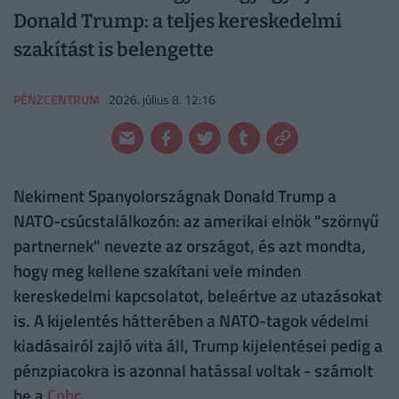
Donald Trump: a teljes kereskedelmi
szakítást is belengette
PÉNZCENTRUM
2026. július 8. 12:16
Nekiment Spanyolországnak Donald Trump a
NATO-csúcstalálkozón: az amerikai elnök "szörnyű
partnernek" nevezte az országot, és azt mondta,
hogy meg kellene szakítani vele minden
kereskedelmi kapcsolatot, beleértve az utazásokat
is. A kijelentés hátterében a NATO-tagok védelmi
kiadásairól zajló vita áll, Trump kijelentései pedig a
pénzpiacokra is azonnal hatással voltak - számolt
be a
Cnbc
.