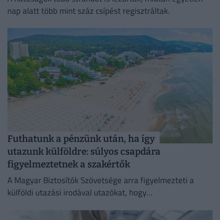
nap alatt több mint száz csípést regisztráltak.
Futhatunk a pénzünk után, ha így
utazunk külföldre: súlyos csapdára
figyelmeztetnek a szakértők
A Magyar Biztosítók Szövetsége arra figyelmezteti a
külföldi utazási irodával utazókat, hogy
fizetésképtelenség esetén a kártérítés szabályai
eltérhetnek a magyar gyakorlattól