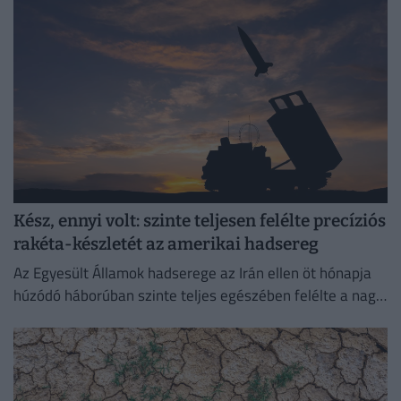
Kész, ennyi volt: szinte teljesen felélte precíziós
rakéta-készletét az amerikai hadsereg
Az Egyesült Államok hadserege az Irán ellen öt hónapja
húzódó háborúban szinte teljes egészében felélte a nagy
hatótávolságú precíziós rakétáinak globális készletét.