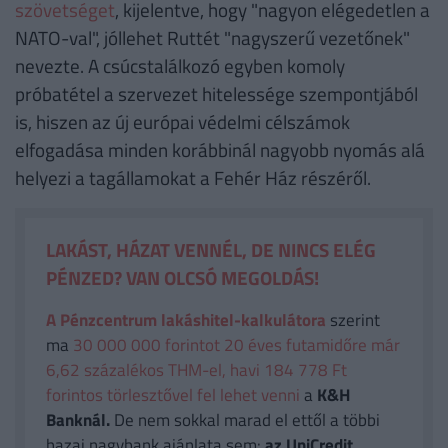
szövetséget
, kijelentve, hogy "nagyon elégedetlen a
NATO-val", jóllehet Ruttét "nagyszerű vezetőnek"
nevezte. A csúcstalálkozó egyben komoly
próbatétel a szervezet hitelessége szempontjából
is, hiszen az új európai védelmi célszámok
elfogadása minden korábbinál nagyobb nyomás alá
helyezi a tagállamokat a Fehér Ház részéről.
LAKÁST, HÁZAT VENNÉL, DE NINCS ELÉG
PÉNZED? VAN OLCSÓ MEGOLDÁS!
A Pénzcentrum lakáshitel-kalkulátora
szerint
ma
30 000 000 forintot 20 éves futamidőre már
6,62 százalékos THM-el, havi 184 778 Ft
forintos törlesztővel fel lehet venni
a
K&H
Banknál.
De nem sokkal marad el ettől a többi
hazai nagybank ajánlata sem:
az UniCredit