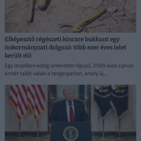
Elképesztő régészeti kincsre bukkant egy
önkormányzati dolgozó: több ezer éves lelet
került elő
Egy Izraelben eddig ismeretlen típusú, 2500 éves ciprusi
érmét talált valaki a tengerparton, amely új
információkkal szolgálhat a perzsa kori földközi-tengeri
kereskedelemről.