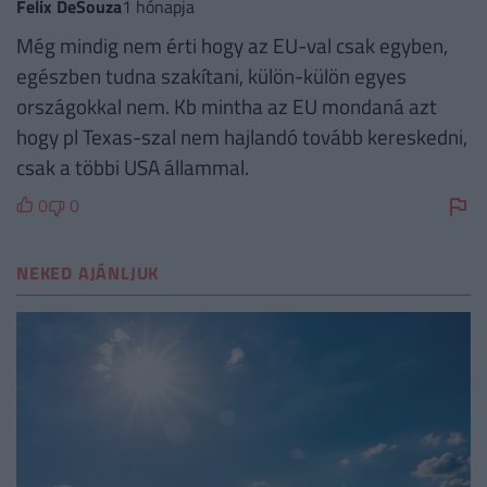
Felix DeSouza
1 hónapja
Még mindig nem érti hogy az EU-val csak egyben,
egészben tudna szakítani, külön-külön egyes
országokkal nem. Kb mintha az EU mondaná azt
hogy pl Texas-szal nem hajlandó tovább kereskedni,
csak a többi USA állammal.
0
0
NEKED AJÁNLJUK