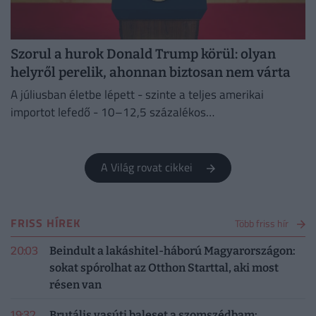
Szorul a hurok Donald Trump körül: olyan
helyről perelik, ahonnan biztosan nem várta
A júliusban életbe lépett - szinte a teljes amerikai
importot lefedő - 10–12,5 százalékos
vámintézkedéseket Washington a kényszermunka elleni
fellépéssel indokolja.
A Világ rovat cikkei
FRISS HÍREK
Több friss hír
20:03
Beindult a lakáshitel-háború Magyarországon:
sokat spórolhat az Otthon Starttal, aki most
résen van
19:32
Brutális vasúti baleset a szomszédbam: