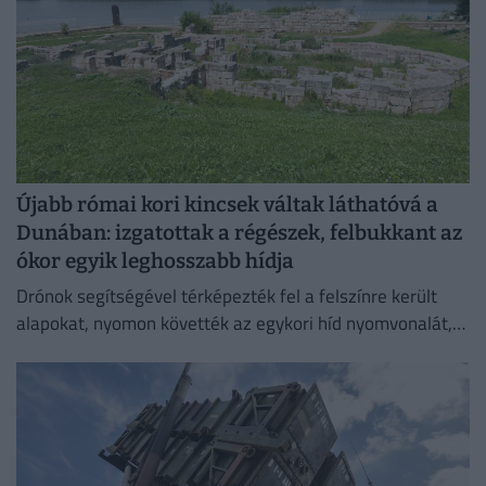
Újabb római kori kincsek váltak láthatóvá a
Dunában: izgatottak a régészek, felbukkant az
ókor egyik leghosszabb hídja
Drónok segítségével térképezték fel a felszínre került
alapokat, nyomon követték az egykori híd nyomvonalát,
és felmérték a szerkezeti elemek állapotát.