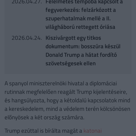
2026.04.27.
Félelmetes tempóba kapcsolt a
fegyverkezés: felzárkózott a
szuperhatalmak mellé a II.
világháború rettegett óriása
2026.04.24.
Kiszivárgott egy titkos
dokumentum: bosszúra készül
Donald Trump a hátat fordító
szövetségesek ellen
A spanyol miniszterelnöki hivatal a diplomáciai
rutinnak megfelelően reagált Trump kijelentéseire,
és hangsúlyozta, hogy a kétoldalú kapcsolatok mind
a kereskedelem, mind a védelem terén kölcsönösen
előnyösek a két ország számára.
Trump ezúttal is bírálta magát a
katonai