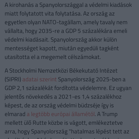
A kirohanás a Spanyolországgal a védelmi kiadások
miatt folytatott vita folytatása. Az ország az
egyetlen olyan NATO-tagállam, amely tavaly nem
vállalta, hogy 2035-re a GDP 5 százalékára emeli
védelmi kiadásait. Spanyolország akkor külön
mentességet kapott, miután egyedüli tagként
utasította el a megemelt célszámokat.
A Stockholmi Nemzetközi Békekutató Intézet
(SIPRI)
adatai szerint
Spanyolország 2025-ben a
GDP 2,1 százalékát fordította védelemre. Ez ugyan
jelentős növekedés a 2021-es 1,4 százalékhoz
képest, de az ország védelmi büdzséje így is
elmarad
a legtöbb európai államétól
. A Trump
mellett ülő Rutte közbe is vágott, emlékeztetve
arra, hogy Spanyolország "hatalmas lépést tett az