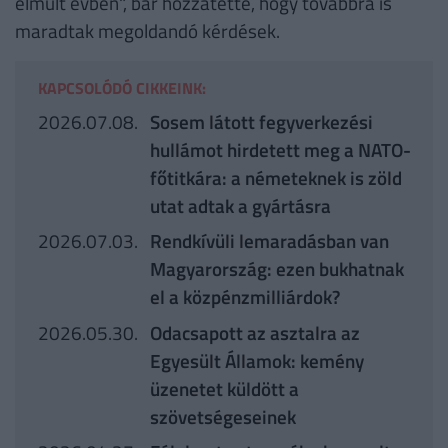
elmúlt évben", bár hozzátette, hogy továbbra is
maradtak megoldandó kérdések.
KAPCSOLÓDÓ CIKKEINK:
2026.07.08.
Sosem látott fegyverkezési
hullámot hirdetett meg a NATO-
főtitkára: a németeknek is zöld
utat adtak a gyártásra
2026.07.03.
Rendkívüli lemaradásban van
Magyarország: ezen bukhatnak
el a közpénzmilliárdok?
2026.05.30.
Odacsapott az asztalra az
Egyesült Államok: kemény
üzenetet küldött a
szövetségeseinek