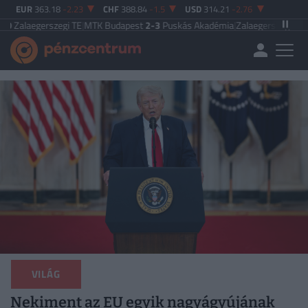
EUR
363.18
-2.23
CHF
388.84
-1.5
USD
314.21
-2.76
szegi TE
|
MTK Budapest
2-3
Puskás Akadémia
|
Zalaegerszegi TE
5-2
Paksi FC
VILÁG
Nekiment az EU egyik nagyágyújának