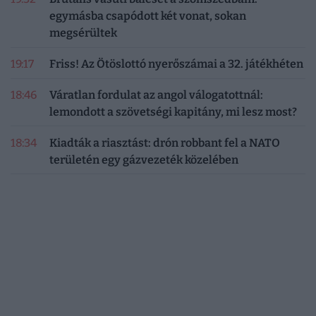
egymásba csapódott két vonat, sokan
megsérültek
19:17
Friss! Az Ötöslottó nyerőszámai a 32. játékhéten
18:46
Váratlan fordulat az angol válogatottnál:
lemondott a szövetségi kapitány, mi lesz most?
18:34
Kiadták a riasztást: drón robbant fel a NATO
területén egy gázvezeték közelében