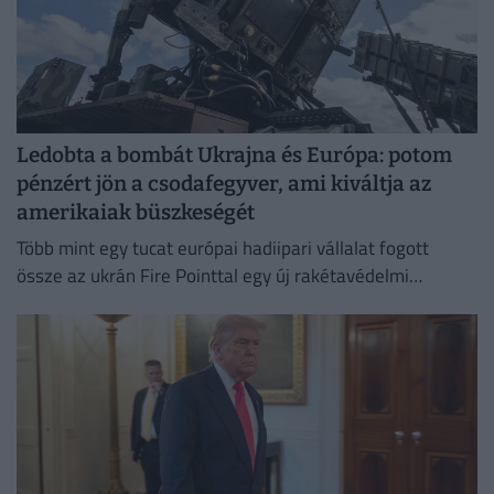
Ledobta a bombát Ukrajna és Európa: potom
pénzért jön a csodafegyver, ami kiváltja az
amerikaiak büszkeségét
Több mint egy tucat európai hadiipari vállalat fogott
össze az ukrán Fire Pointtal egy új rakétavédelmi
rendszer kifejlesztésére.