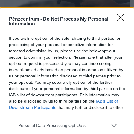
Pénzcentrum -
Do Not Process My Personal
Information
Kiadták a riasztást: drón robbant fel a NATO
If you wish to opt-out of the sale, sharing to third parties, or
területén egy gázvezeték közelében
processing of your personal or sensitive information for
Felrobbant egy Románia irányából Bulgáriába berepülő
targeted advertising by us, please use the below opt-out
drón szombat reggel a román-bolgár határ mellett.
section to confirm your selection. Please note that after your
opt-out request is processed you may continue seeing
interest-based ads based on personal information utilized by
us or personal information disclosed to third parties prior to
your opt-out. You may separately opt-out of the further
disclosure of your personal information by third parties on the
IAB’s list of downstream participants. This information may
also be disclosed by us to third parties on the
IAB’s List of
Downstream Participants
that may further disclose it to other
third parties.
Personal Data Processing Opt Outs