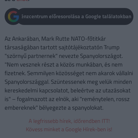
Pénzcentrum előresorolása a Google találatokban
Az Ankarában, Mark Rutte NATO-főtitkár
társaságában tartott sajtótájékoztatón Trump
"szörnyű partnernek" nevezte Spanyolországot.
"Nem vesznek részt a közös munkában, és nem
fizetnek. Semmilyen közösséget nem akarok vállalni
Spanyolországgal. Szüntessenek meg velük minden
kereskedelmi kapcsolatot, beleértve az utazásokat
is" – fogalmazott az elnök, aki "reménytelen, rossz
embereknek" bélyegezte a spanyolokat.
A legfrissebb hírek, időrendben ITT!
Kövess minket a Google Hírek-ben is!