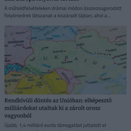
A műholdfelvételeken drámai módon összezsugorodott
folyómedrek látszanak a kiszáradt tájban, ahol a
visszahúzódó víz hatalmas partszakaszokat és eddig
felszín alatti homokpadokat tárt fel.
Rendkívüli döntés az Unióban: elképesztő
milliárdokat utaltak ki a zárolt orosz
vagyonból
Újabb, 1,4 milliárd eurós támogatást juttatott el