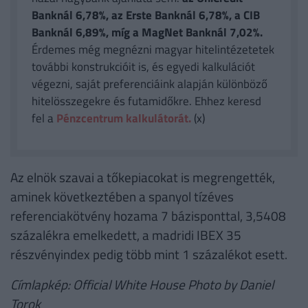
Banknál 6,78%, az Erste Banknál 6,78%, a CIB
Banknál 6,89%, míg a MagNet Banknál 7,02%.
Érdemes még megnézni magyar hitelintézetetek
további konstrukcióit is, és egyedi kalkulációt
végezni, saját preferenciáink alapján különböző
hitelösszegekre és futamidőkre. Ehhez keresd
fel a
Pénzcentrum kalkulátorát.
(x)
Az elnök szavai a tőkepiacokat is megrengették,
aminek következtében a spanyol tízéves
referenciakötvény hozama 7 bázisponttal, 3,5408
százalékra emelkedett, a madridi IBEX 35
részvényindex pedig több mint 1 százalékot esett.
Címlapkép: Official White House Photo by Daniel
Torok