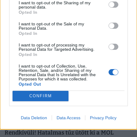
I want to opt-out of the Sharing of my
personal data.
Hatalmas a krízis a Dunán: uszályokat
Opted In
süllyesztenek el, hogy elkerüljék az
I want to opt-out of the Sale of my
atomerőmű leállását
Personal Data.
Opted In
A rekordalacsony dunai vízállás miatt rendkívüli
intézkedésre kényszerült Románia.
I want to opt-out of processing my
Personal Data for Targeted Advertising.
Opted In
I want to opt-out of Collection, Use,
Retention, Sale, and/or Sharing of my
Personal Data that Is Unrelated with the
Purposes for which it was collected.
Opted Out
CONFIRM
Data Deletion
Data Access
Privacy Policy
Rendkívüli! Hatalmas tűz ütött ki a MOL