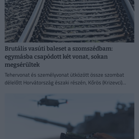
Brutális vasúti baleset a szomszédbam:
egymásba csapódott két vonat, sokan
megsérültek
Tehervonat és személyvonat ütközött össze szombat
délelőtt Horvátország északi részén, Kőrös (Krizevci)
térségében, Sveti Ivan Zabno és Gradec között.