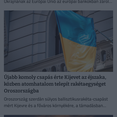
Ukrajnának az Európai Unió az európai bankokban zárolt
orosz vagyon hozamából.
Újabb komoly csapás érte Kijevet az éjszaka,
közben atomhatalom telepít rakétaegységet
Oroszországba
Oroszország szerdán súlyos ballisztikusrakéta-csapást
mért Kijevre és a főváros környékére, a támadásban
legalább 17 ember életét vesztette.