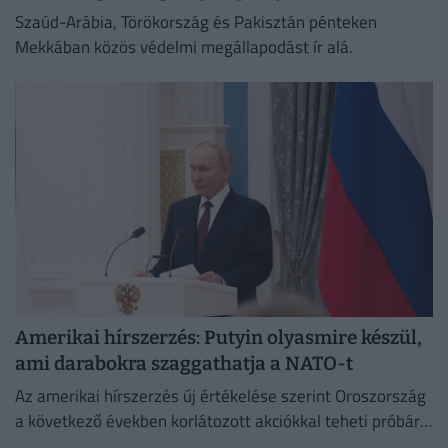
Szaúd-Arábia, Törökország és Pakisztán pénteken
Mekkában közös védelmi megállapodást ír alá.
Amerikai hírszerzés: Putyin olyasmire készül,
ami darabokra szaggathatja a NATO-t
Az amerikai hírszerzés új értékelése szerint Oroszország
a következő években korlátozott akciókkal teheti próbára
a NATO reagálóképességét.