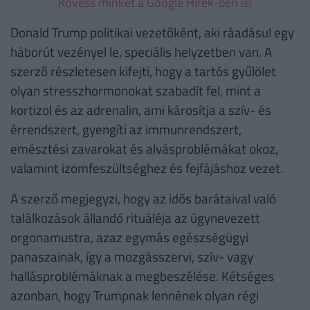
Kövess minket a Google Hírek-ben is!
Donald Trump politikai vezetőként, aki ráadásul egy
háborút vezényel le, speciális helyzetben van. A
szerző részletesen kifejti, hogy a tartós gyűlölet
olyan stresszhormonokat szabadít fel, mint a
kortizol és az adrenalin, ami károsítja a szív- és
érrendszert, gyengíti az immunrendszert,
emésztési zavarokat és alvásproblémákat okoz,
valamint izomfeszültséghez és fejfájáshoz vezet.
A szerző megjegyzi, hogy az idős barátaival való
találkozások állandó rituáléja az úgynevezett
orgonamustra, azaz egymás egészségügyi
panaszainak, így a mozgásszervi, szív- vagy
hallásproblémáknak a megbeszélése. Kétséges
azonban, hogy Trumpnak lennének olyan régi