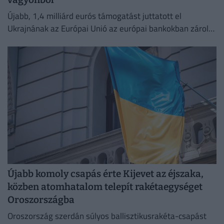
Újabb, 1,4 milliárd eurós támogatást juttatott el
Ukrajnának az Európai Unió az európai bankokban zárolt
orosz vagyon hozamából.
Újabb komoly csapás érte Kijevet az éjszaka,
közben atomhatalom telepít rakétaegységet
Oroszországba
Oroszország szerdán súlyos ballisztikusrakéta-csapást