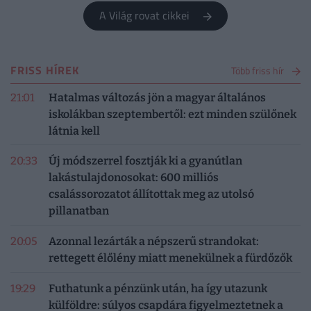
A Világ rovat cikkei
FRISS HÍREK
Több friss hír
21:01
Hatalmas változás jön a magyar általános
iskolákban szeptembertől: ezt minden szülőnek
látnia kell
20:33
Új módszerrel fosztják ki a gyanútlan
lakástulajdonosokat: 600 milliós
csalássorozatot állítottak meg az utolsó
pillanatban
20:05
Azonnal lezárták a népszerű strandokat:
rettegett élőlény miatt menekülnek a fürdőzők
19:29
Futhatunk a pénzünk után, ha így utazunk
külföldre: súlyos csapdára figyelmeztetnek a