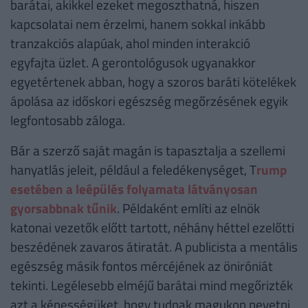
barátai, akikkel ezeket megoszthatná, hiszen
kapcsolatai nem érzelmi, hanem sokkal inkább
tranzakciós alapúak, ahol minden interakció
egyfajta üzlet. A gerontológusok ugyanakkor
egyetértenek abban, hogy a szoros baráti kötelékek
ápolása az időskori egészség megőrzésének egyik
legfontosabb záloga.
Bár a szerző saját magán is tapasztalja a szellemi
hanyatlás jeleit, például a feledékenységet, T
rump
esetében a leépülés folyamata látványosan
gyorsabbnak tűnik
. Példaként említi az elnök
katonai vezetők előtt tartott, néhány héttel ezelőtti
beszédének zavaros átiratát. A publicista a mentális
egészség másik fontos mércéjének az öniróniát
tekinti. Legélesebb elméjű barátai mind megőrizték
azt a képességüket, hogy tudnak magukon nevetni,