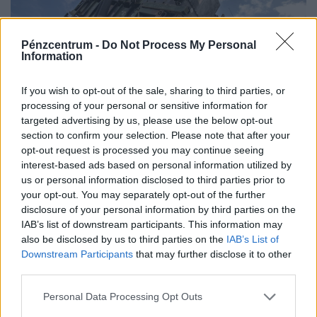
Pénzcentrum -
Do Not Process My Personal
Information
If you wish to opt-out of the sale, sharing to third parties, or
processing of your personal or sensitive information for
targeted advertising by us, please use the below opt-out
Ledobta a bombát Ukrajna és Európa: potom
section to confirm your selection. Please note that after your
opt-out request is processed you may continue seeing
pénzért jön a csodafegyver, ami kiváltja az
interest-based ads based on personal information utilized by
amerikaiak büszkeségét
us or personal information disclosed to third parties prior to
Több mint egy tucat európai hadiipari vállalat fogott
your opt-out. You may separately opt-out of the further
disclosure of your personal information by third parties on the
össze az ukrán Fire Pointtal egy új rakétavédelmi
IAB’s list of downstream participants. This information may
rendszer kifejlesztésére.
also be disclosed by us to third parties on the
IAB’s List of
Downstream Participants
that may further disclose it to other
third parties.
Personal Data Processing Opt Outs