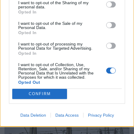
I want to opt-out of the Sharing of my
personal data.
Opted In
I want to opt-out of the Sale of my
Personal Data.
Opted In
Na erre kevesen számítottak: összerúgta a port
I want to opt-out of processing my
Personal Data for Targeted Advertising.
Donald Trump az egyik legfőbb bizalmasával
Opted In
Az Egyesült Államok az Irán elleni háború hatodik
I want to opt-out of Collection, Use,
hónapjára állítólag gyakorlatilag az összes
Retention, Sale, and/or Sharing of my
Personal Data that Is Unrelated with the
rakétakészletét felhasználta.
Purposes for which it was collected.
Opted Out
CONFIRM
Data Deletion
Data Access
Privacy Policy