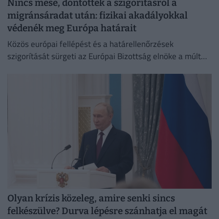
Nincs mese, döntöttek a szigorításról a
migránsáradat után: fizikai akadályokkal
védenék meg Európa határait
Közös európai fellépést és a határellenőrzések
szigorítását sürgeti az Európai Bizottság elnöke a múlt
heti ceutai migrációs válság nyomán.
Olyan krízis közeleg, amire senki sincs
felkészülve? Durva lépésre szánhatja el magát