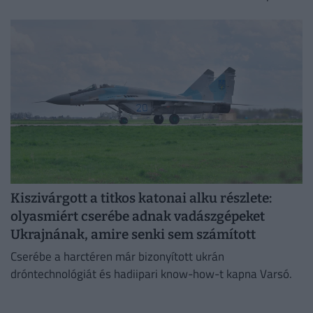
Kiszivárgott a titkos katonai alku részlete:
olyasmiért cserébe adnak vadászgépeket
Ukrajnának, amire senki sem számított
Cserébe a harctéren már bizonyított ukrán
dróntechnológiát és hadiipari know-how-t kapna Varsó.