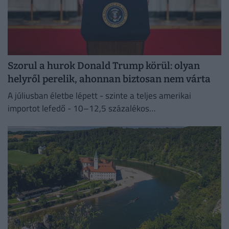
Szorul a hurok Donald Trump körül: olyan
helyről perelik, ahonnan biztosan nem várta
A júliusban életbe lépett - szinte a teljes amerikai
importot lefedő - 10–12,5 százalékos
vámintézkedéseket Washington a kényszermunka elleni
fellépéssel indokolja.