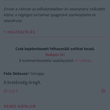
Ennek a cikknek az előkészítésében AI-asszisztens működött
közre, a végleges tartalmat újságírónk szerkesztette és
ellenőrizte.
1 HOZZÁSZÓLÁS
Csak bejelentkezett felhasználó szólhat hozzá.
Belépés itt!
A kommentkezelési szabályzatot
itt találod
.
Felix DeSouza
1 hónapja
A kreténség öregít.
0
0
NEKED AJÁNLJUK