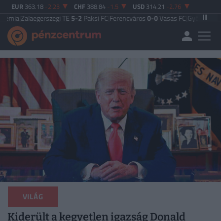
EUR
363.18
-2.23
CHF
388.84
-1.5
USD
314.21
-2.76
egerszegi TE
5-2
Paksi FC
|
Ferencváros
0-0
Vasas FC
|
Győri ETO FC
4-0
Nyíre
VILÁG
Kiderült a kegyetlen igazság Donald