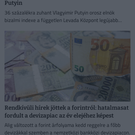
Putyin
36 százalékra zuhant Vlagyimir Putyin orosz elnök
bizalmi indexe a független Levada Központ legújabb
felmérése szerint
Rendkívüli hírek jöttek a forintról: hatalmasat
fordult a devizapiac az év elejéhez képest
Alig változott a forint árfolyama kedd reggelre a főbb
devizákkal szemben a nemzetközi bankközi devizapiacon.