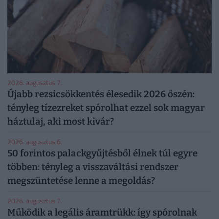
2026. augusztus 7.
Újabb rezsicsökkentés élesedik 2026 őszén:
tényleg tízezreket spórolhat ezzel sok magyar
háztulaj, aki most kivár?
2026. augusztus 6.
50 forintos palackgyűjtésből élnek túl egyre
többen: tényleg a visszaváltási rendszer
megszüntetése lenne a megoldás?
2026. augusztus 7.
Működik a legális áramtrükk: így spórolnak