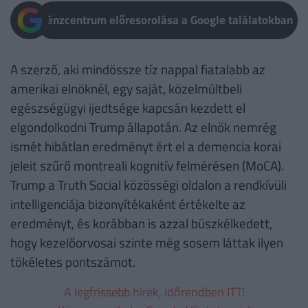
Pénzcentrum előresorolása a Google találatokban
A szerző, aki mindössze tíz nappal fiatalabb az
amerikai elnöknél, egy saját, közelmúltbeli
egészségügyi ijedtsége kapcsán kezdett el
elgondolkodni Trump állapotán. Az elnök nemrég
ismét hibátlan eredményt ért el a demencia korai
jeleit szűrő montreali kognitív felmérésen (MoCA).
Trump a Truth Social közösségi oldalon a rendkívüli
intelligenciája bizonyítékaként értékelte az
eredményt, és korábban is azzal büszkélkedett,
hogy kezelőorvosai szinte még sosem láttak ilyen
tökéletes pontszámot.
A legfrissebb hírek, időrendben ITT!