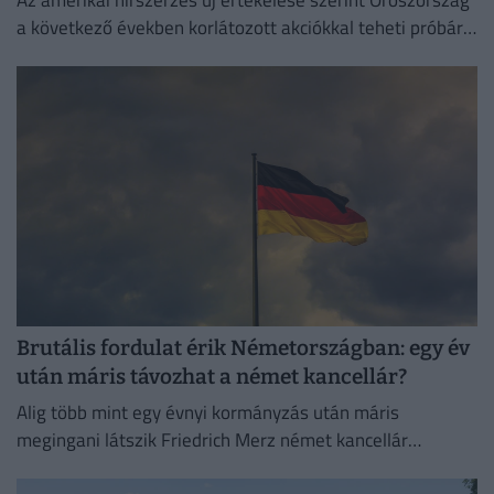
a következő években korlátozott akciókkal teheti próbára
a NATO reagálóképességét.
Brutális fordulat érik Németországban: egy év
után máris távozhat a német kancellár?
Alig több mint egy évnyi kormányzás után máris
megingani látszik Friedrich Merz német kancellár
pozíciója.