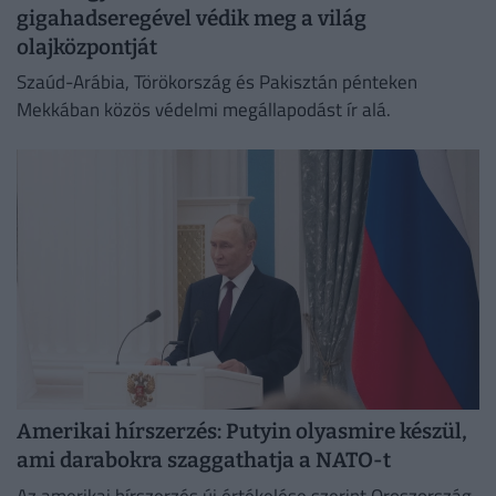
gigahadseregével védik meg a világ
olajközpontját
Szaúd-Arábia, Törökország és Pakisztán pénteken
Mekkában közös védelmi megállapodást ír alá.
Amerikai hírszerzés: Putyin olyasmire készül,
ami darabokra szaggathatja a NATO-t
Az amerikai hírszerzés új értékelése szerint Oroszország