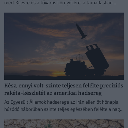
mért Kijevre és a főváros környékére, a támadásban
legalább 17 ember életét vesztette.
Kész, ennyi volt: szinte teljesen felélte precíziós
rakéta-készletét az amerikai hadsereg
Az Egyesült Államok hadserege az Irán ellen öt hónapja
húzódó háborúban szinte teljes egészében felélte a nagy
hatótávolságú precíziós rakétáinak globális készletét.