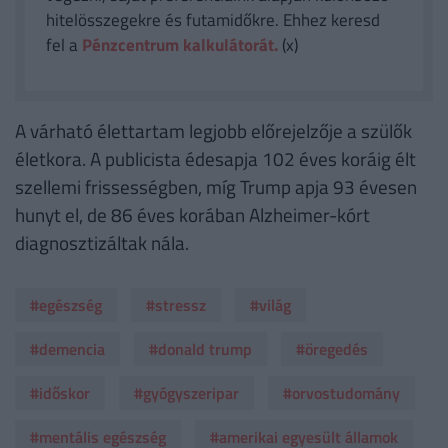
hitelösszegekre és futamidőkre. Ehhez keresd
fel a
Pénzcentrum kalkulátorát.
(x)
A várható élettartam legjobb előrejelzője a szülők
életkora. A publicista édesapja 102 éves koráig élt
szellemi frissességben, míg Trump apja 93 évesen
hunyt el, de 86 éves korában Alzheimer-kórt
diagnosztizáltak nála.
#egészség
#stressz
#világ
#demencia
#donald trump
#öregedés
#időskor
#gyógyszeripar
#orvostudomány
#mentális egészség
#amerikai egyesült államok