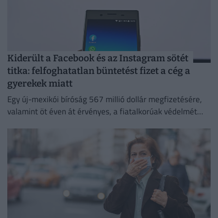
Kiderült a Facebook és az Instagram sötét
titka: felfoghatatlan büntetést fizet a cég a
gyerekek miatt
Egy új-mexikói bíróság 567 millió dollár megfizetésére,
valamint öt éven át érvényes, a fiatalkorúak védelmét
szolgáló intézkedések bevezetésére kötelezte a Metát,