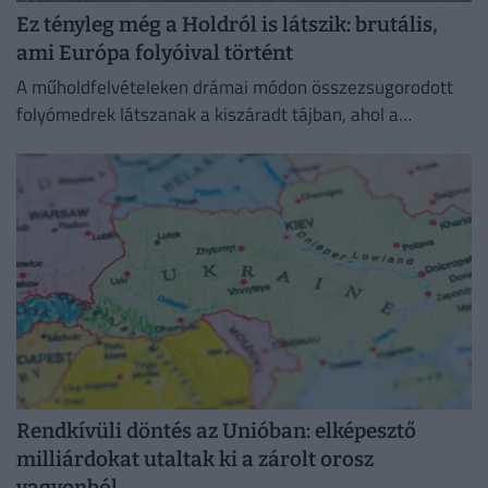
Ez tényleg még a Holdról is látszik: brutális,
ami Európa folyóival történt
A műholdfelvételeken drámai módon összezsugorodott
folyómedrek látszanak a kiszáradt tájban, ahol a
visszahúzódó víz hatalmas partszakaszokat és eddig
felszín alatti homokpadokat tárt fel.
Rendkívüli döntés az Unióban: elképesztő
milliárdokat utaltak ki a zárolt orosz
vagyonból