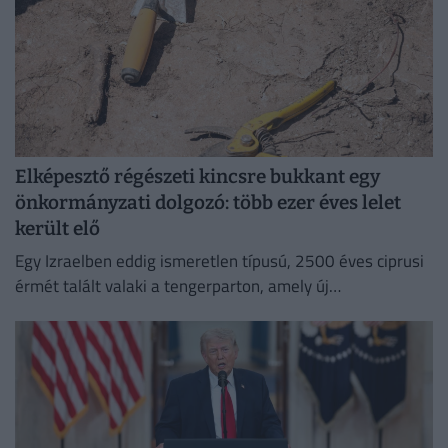
Elképesztő régészeti kincsre bukkant egy
önkormányzati dolgozó: több ezer éves lelet
került elő
Egy Izraelben eddig ismeretlen típusú, 2500 éves ciprusi
érmét talált valaki a tengerparton, amely új
információkkal szolgálhat a perzsa kori földközi-tengeri
kereskedelemről.