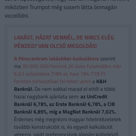
miközben Trumpot még sosem látta önmagán
viccelődni.
LAKÁST, HÁZAT VENNÉL, DE NINCS ELÉG
PÉNZED? VAN OLCSÓ MEGOLDÁS!
A Pénzcentrum lakáshitel-kalkulátora
szerint
ma
30 000 000 forintot 20 éves futamidőre már
6,62 százalékos THM-el, havi 184 778 Ft
forintos törlesztővel fel lehet venni
a
K&H
Banknál.
De nem sokkal marad el ettől a többi
hazai nagybank ajánlata sem:
az UniCredit
Banknál 6,78%, az Erste Banknál 6,78%, a CIB
Banknál 6,89%, míg a MagNet Banknál 7,02%.
Érdemes még megnézni magyar hitelintézetetek
további konstrukcióit is, és egyedi kalkulációt
végezni, saját preferenciáink alapján különböző