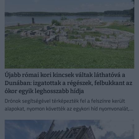
Újabb római kori kincsek váltak láthatóvá a
Dunában: izgatottak a régészek, felbukkant az
ókor egyik leghosszabb hídja
Drónok segítségével térképezték fel a felszínre került
alapokat, nyomon követték az egykori híd nyomvonalát,
és felmérték a szerkezeti elemek állapotát.