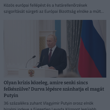
Közös európai fellépést és a határellenőrzések
szigorítását sürgeti az Európai Bizottság elnöke a múlt
heti ceutai migrációs válság nyomán.
Olyan krízis közeleg, amire senki sincs
felkészülve? Durva lépésre szánhatja el magát
Putyin
36 százalékra zuhant Vlagyimir Putyin orosz elnök
bizalmi indexe a független Levada Központ legújabb