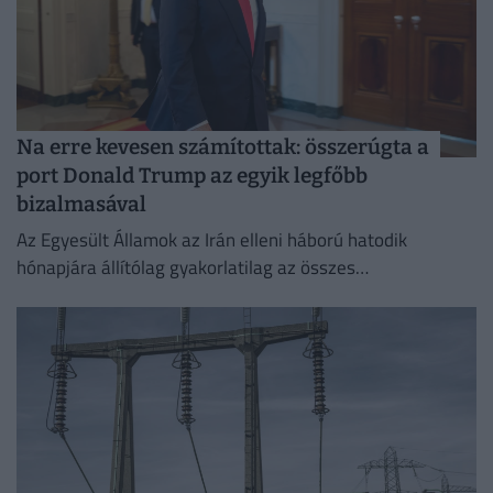
Na erre kevesen számítottak: összerúgta a
port Donald Trump az egyik legfőbb
bizalmasával
Az Egyesült Államok az Irán elleni háború hatodik
hónapjára állítólag gyakorlatilag az összes
rakétakészletét felhasználta.