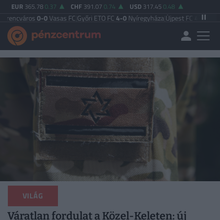
EUR
365.78
0.37
CHF
391.07
0.74
USD
317.45
0.48
s
0-0
Vasas FC
|
Győri ETO FC
4-0
Nyíregyháza
|
Újpest FC
4-2
Debreceni VSC
|
B
VILÁG
Váratlan fordulat a Közel-Keleten: új