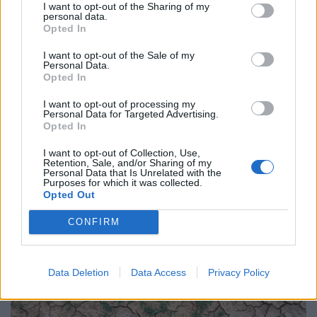
I want to opt-out of the Sharing of my
personal data.
Opted In
I want to opt-out of the Sale of my
Personal Data.
Opted In
I want to opt-out of processing my
Personal Data for Targeted Advertising.
Opted In
I want to opt-out of Collection, Use,
Kész, ennyi volt: szinte teljesen felélte precíziós
Retention, Sale, and/or Sharing of my
Personal Data that Is Unrelated with the
rakéta-készletét az amerikai hadsereg
Purposes for which it was collected.
Opted Out
Az Egyesült Államok hadserege az Irán ellen öt hónapja
húzódó háborúban szinte teljes egészében felélte a nagy
CONFIRM
hatótávolságú precíziós rakétáinak globális készletét.
Data Deletion
Data Access
Privacy Policy