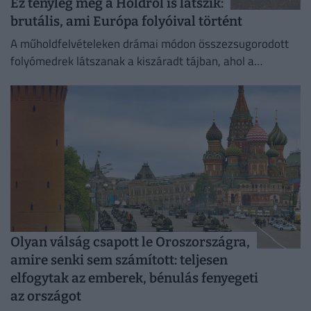
Ez tényleg még a Holdról is látszik:
brutális, ami Európa folyóival történt
A műholdfelvételeken drámai módon összezsugorodott
folyómedrek látszanak a kiszáradt tájban, ahol a
visszahúzódó víz hatalmas partszakaszokat és eddig
felszín alatti homokpadokat tárt fel.
Olyan válság csapott le Oroszországra,
amire senki sem számított: teljesen
elfogytak az emberek, bénulás fenyegeti
az országot