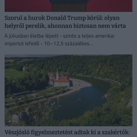
Szorul a hurok Donald Trump körül: olyan
helyről perelik, ahonnan biztosan nem várta
A júliusban életbe lépett - szinte a teljes amerikai
importot lefedő - 10–12,5 százalékos
vámintézkedéseket Washington a kényszermunka elleni
fellépéssel indokolja.
Vészjósló figyelmeztetést adtak ki a szakértők: