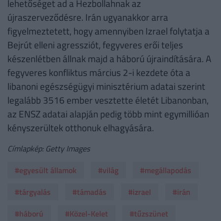
lehetőséget ad a Hezbollahnak az
újraszerveződésre. Irán ugyanakkor arra
figyelmeztetett, hogy amennyiben Izrael folytatja a
Bejrút elleni agressziót, fegyveres erői teljes
készenlétben állnak majd a háború újraindítására. A
fegyveres konfliktus március 2-i kezdete óta a
libanoni egészségügyi minisztérium adatai szerint
legalább 3516 ember vesztette életét Libanonban,
az ENSZ adatai alapján pedig több mint egymillióan
kényszerültek otthonuk elhagyására.
Címlapkép: Getty Images
#egyesült államok
#világ
#megállapodás
#tárgyalás
#támadás
#izrael
#irán
#háború
#Közel-Kelet
#tűzszünet