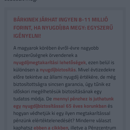
BÁRKINEK JÁRHAT INGYEN 8-11 MILLIÓ
FORINT, HA NYUGDÍJBA MEGY: EGYSZERŰ
IGÉNYELNI!
A magyarok körében évről-évre nagyobb
népszerűségnek örvendenek a
nyugdíjmegtakarítási lehetőségek
, ezen belül is
különösen a
nyugdíjbiztosítás
. Mivel évtizedekre
előre tekintve az állami nyugdíj értékére, de még
biztosítottságra sincsen garancia, úgy tűnik ez
időskori megélhetésük biztosításának egy
tudatos módja. De
mennyi pénzhez is juthatunk
egy nyugdíjbiztosítással 65 éves korunkban
és
hogyan védhetjük ki egy ilyen megtakarítással
pénzünk elértéktelenedését? Minderre választ
kaphatsz
ebben a cikkben
, illetve a Pénzcentrum