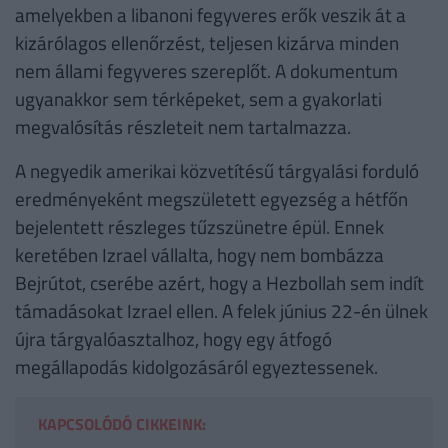
amelyekben a libanoni fegyveres erők veszik át a
kizárólagos ellenőrzést, teljesen kizárva minden
nem állami fegyveres szereplőt. A dokumentum
ugyanakkor sem térképeket, sem a gyakorlati
megvalósítás részleteit nem tartalmazza.
A negyedik amerikai közvetítésű tárgyalási forduló
eredményeként megszületett egyezség a hétfőn
bejelentett részleges tűzszünetre épül. Ennek
keretében Izrael vállalta, hogy nem bombázza
Bejrútot, cserébe azért, hogy a Hezbollah sem indít
támadásokat Izrael ellen. A felek június 22-én ülnek
újra tárgyalóasztalhoz, hogy egy átfogó
megállapodás kidolgozásáról egyeztessenek.
KAPCSOLÓDÓ CIKKEINK: