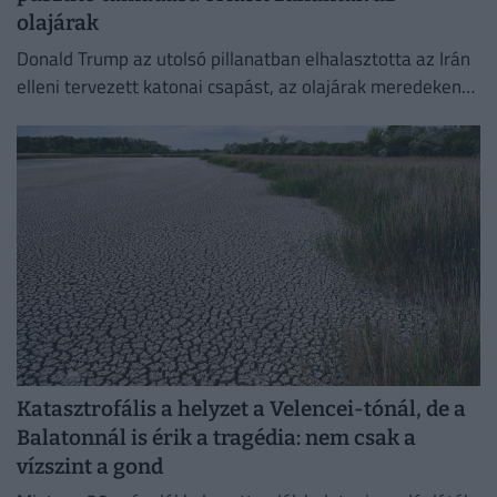
olajárak
Donald Trump az utolsó pillanatban elhalasztotta az Irán
elleni tervezett katonai csapást, az olajárak meredeken
esni kezdtek.
Katasztrofális a helyzet a Velencei-tónál, de a
Balatonnál is érik a tragédia: nem csak a
vízszint a gond