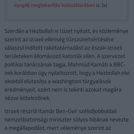
nyugdíj megtakarítás kalkulátorában
is. (x)
Szerdán a Hezbollah is tüzet nyitott, és közleménye
szerint az izraeli ellenség tűzszünetsértésére
válaszul indított rakétatámadást az észak-izraeli
területeken állomásozó katonák ellen. A szervezet
politikai tanácsának tagja, Mahmúd Kamáti a BBC-
nek korábban úgy nyilatkozott, hogy a Hezbollah elvi
okokból elutasítja a washingtoni tárgyalások
eredményeit, ezért nem is tekinti azokat magára
nézve kötelezőnek.
Izraeli részről Itamár Ben-Gvír szélsőjobboldali
nemzetbiztonsági miniszter súlyos hibának nevezte
a megállapodást, mert véleménye szerint az