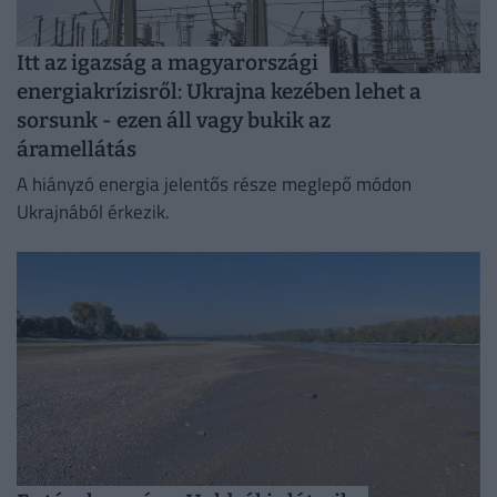
Itt az igazság a magyarországi
energiakrízisről: Ukrajna kezében lehet a
sorsunk - ezen áll vagy bukik az
áramellátás
A hiányzó energia jelentős része meglepő módon
Ukrajnából érkezik.