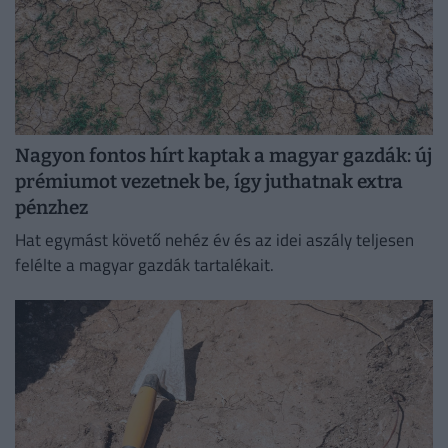
Nagyon fontos hírt kaptak a magyar gazdák: új
prémiumot vezetnek be, így juthatnak extra
pénzhez
Hat egymást követő nehéz év és az idei aszály teljesen
felélte a magyar gazdák tartalékait.