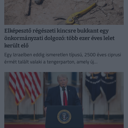
Elképesztő régészeti kincsre bukkant egy
önkormányzati dolgozó: több ezer éves lelet
került elő
Egy Izraelben eddig ismeretlen típusú, 2500 éves ciprusi
érmét talált valaki a tengerparton, amely új
információkkal szolgálhat a perzsa kori földközi-tengeri
kereskedelemről.