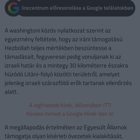
Pénzcentrum előresorolása a Google találatokban
A washingtoni közös nyilatkozat szerint az
egyezmény feltétele, hogy az iráni támogatású
Hezbollah teljes mértékben beszüntesse a
támadásait, fegyveresei pedig vonuljanak ki az
izraeli határ és a mintegy 30 kilométerre északra
húzódó Litáni-folyó közötti területről, amelyet
jelenleg izraeli szárazföldi erők tartanak ellenőrzés
alatt.
A legfrissebb hírek, időrendben ITT!
Kövess minket a Google Hírek-ben is!
A megállapodás értelmében az Egyesült Államok
támogatja olyan kísérleti övezetek kialakítását,