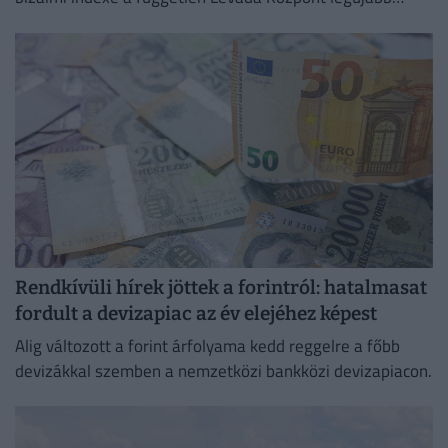
felmérése szerint
Rendkívüli hírek jöttek a forintról: hatalmasat
fordult a devizapiac az év elejéhez képest
Alig változott a forint árfolyama kedd reggelre a főbb
devizákkal szemben a nemzetközi bankközi devizapiacon.