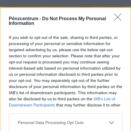
orosz vagyon hozamából.
Pénzcentrum -
Do Not Process My Personal
Information
If you wish to opt-out of the sale, sharing to third parties, or
processing of your personal or sensitive information for
targeted advertising by us, please use the below opt-out
section to confirm your selection. Please note that after your
opt-out request is processed you may continue seeing
interest-based ads based on personal information utilized by
us or personal information disclosed to third parties prior to
your opt-out. You may separately opt-out of the further
Újabb komoly csapás érte Kijevet az éjszaka,
disclosure of your personal information by third parties on the
közben atomhatalom telepít rakétaegységet
IAB’s list of downstream participants. This information may
Oroszországba
also be disclosed by us to third parties on the
IAB’s List of
Oroszország szerdán súlyos ballisztikusrakéta-csapást
Downstream Participants
that may further disclose it to other
third parties.
mért Kijevre és a főváros környékére, a támadásban
legalább 17 ember életét vesztette.
Personal Data Processing Opt Outs