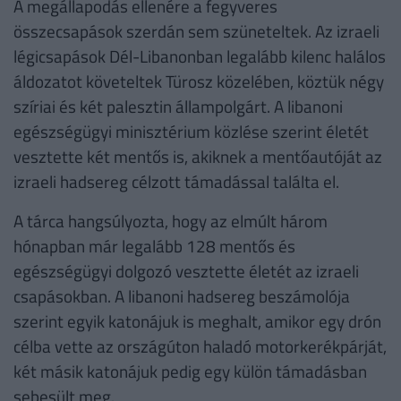
A megállapodás ellenére a fegyveres
összecsapások szerdán sem szüneteltek. Az izraeli
légicsapások Dél-Libanonban legalább kilenc halálos
áldozatot követeltek Türosz közelében, köztük négy
szíriai és két palesztin állampolgárt. A libanoni
egészségügyi minisztérium közlése szerint életét
vesztette két mentős is, akiknek a mentőautóját az
izraeli hadsereg célzott támadással találta el.
A tárca hangsúlyozta, hogy az elmúlt három
hónapban már legalább 128 mentős és
egészségügyi dolgozó vesztette életét az izraeli
csapásokban. A libanoni hadsereg beszámolója
szerint egyik katonájuk is meghalt, amikor egy drón
célba vette az országúton haladó motorkerékpárját,
két másik katonájuk pedig egy külön támadásban
sebesült meg.