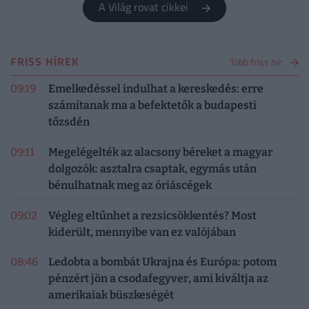
A Világ rovat cikkei
FRISS HÍREK
Több friss hír
09:19
Emelkedéssel indulhat a kereskedés: erre
számítanak ma a befektetők a budapesti
tőzsdén
09:11
Megelégelték az alacsony béreket a magyar
dolgozók: asztalra csaptak, egymás után
bénulhatnak meg az óriáscégek
09:02
Végleg eltűnhet a rezsicsökkentés? Most
kiderült, mennyibe van ez valójában
08:46
Ledobta a bombát Ukrajna és Európa: potom
pénzért jön a csodafegyver, ami kiváltja az
amerikaiak büszkeségét