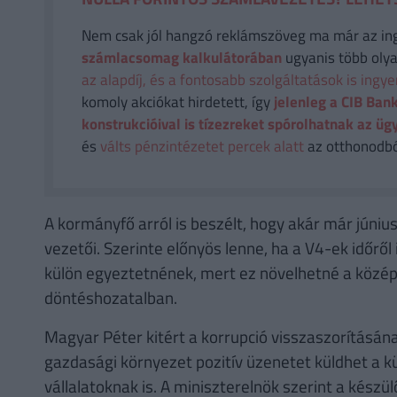
Nem csak jól hangzó reklámszöveg ma már az in
számlacsomag kalkulátorában
ugyanis több olya
az alapdíj, és a fontosabb szolgáltatások is ingy
komoly akciókat hirdetett, így
jelenleg a CIB Bank
konstrukcióival is tízezreket spórolhatnak az üg
és
válts pénzintézetet percek alatt
az otthonodból
A kormányfő arról is beszélt, hogy akár már júniu
vezetői. Szerinte előnyös lenne, ha a V4-ek időrő
külön egyeztetnének, mert ez növelhetné a közép-
döntéshozatalban.
Magyar Péter kitért a korrupció visszaszorításának
gazdasági környezet pozitív üzenetet küldhet a kü
vállalatoknak is. A miniszterelnök szerint a kész