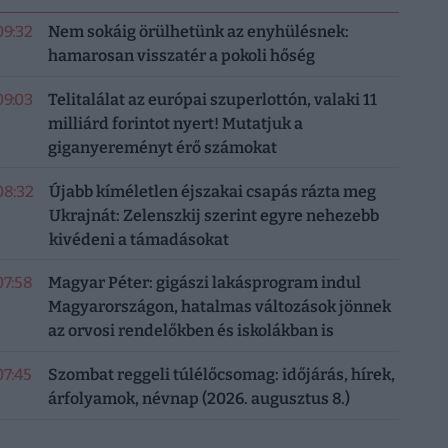
09:32
Nem sokáig örülhetünk az enyhülésnek:
hamarosan visszatér a pokoli hőség
09:03
Telitalálat az európai szuperlottón, valaki 11
milliárd forintot nyert! Mutatjuk a
giganyereményt érő számokat
08:32
Újabb kíméletlen éjszakai csapás rázta meg
Ukrajnát: Zelenszkij szerint egyre nehezebb
kivédeni a támadásokat
07:58
Magyar Péter: gigászi lakásprogram indul
Magyarországon, hatalmas változások jönnek
az orvosi rendelőkben és iskolákban is
07:45
Szombat reggeli túlélőcsomag: időjárás, hírek,
árfolyamok, névnap (2026. augusztus 8.)