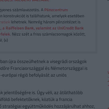
gyenes számlavezetés. A
Pénzcentrum
n konstrukciót is találhatunk, amelyek esetében
enesek
lehetnek. Nemrég három pénzintézet is
, a Raiffeisen Bank, valamint az UniCredit Bank
yfelek
. Nézz szét a friss számlacsomagok között,
. (x)
sban újra összeülhetnek a visegrádi országok
l időre Franciaországgal és Németországgal is
európai régió befolyását az uniós
 jelentőségére is. Úgy véli, az átláthatóbb
lföldi befektetőknek, köztük a francia
ülő stratégiai együttműködés hozzájárulhat ahhoz,