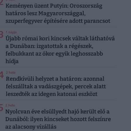
2
Keményen üzent Putyin: Oroszország
határos lesz Magyarországgal,
szuperfegyver építésére adott parancsot
3
1 napja
Újabb római kori kincsek váltak láthatóvá
a Dunában: izgatottak a régészek,
felbukkant az ókor egyik leghosszabb
hídja
4
2 hete
Rendkívüli helyzet a határon: azonnal
felszálltak a vadászgépek, percek alatt
leszedték az idegen katonai eszközt
5
2 hete
Nyolcvan éve elsüllyedt hajó került elő a
Dunából: ilyen kincseket hozott felszínre
az alacsony vízállás