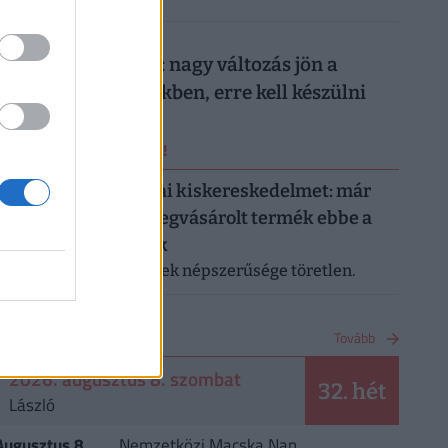
026. augusztus 7.
Döntött a kormány: nagy változás jön a
háziorvosi rendelőkben, erre kell készülni
ERRŐL NE MARADJ LE!
Letarolták az európai kiskereskedelmet: már
minden második megvásárolt termék ebbe a
kategóriába tartozik
A saját márkás termékek népszerűsége töretlen.
NAPTÁR
Tovább
2026. augusztus 8. szombat
32. hét
László
Augusztus 8.
Nemzetközi Macska Nap