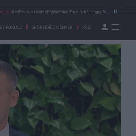
nfica
6-1
Heart of Midlothian
|
Thun
3-0
Vikingur Reykjavik
|
PAOK Saloniki
0-
ETIFÓKUSZ
SPORTEREDMÉNYEK
KVÍZ