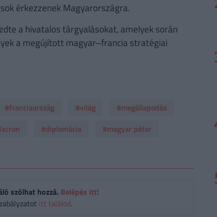
ások érkezzenek Magyarországra.
zdte a hivatalos tárgyalásokat, amelyek során
lyek a megújított magyar–francia stratégiai
#franciaország
#világ
#megállapodás
acron
#diplomácia
#magyar péter
áló szólhat hozzá.
Belépés itt!
zabályzatot
itt találod
.