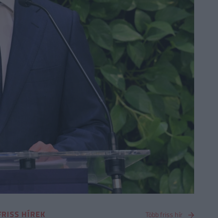
FRISS HÍREK
Több friss hír