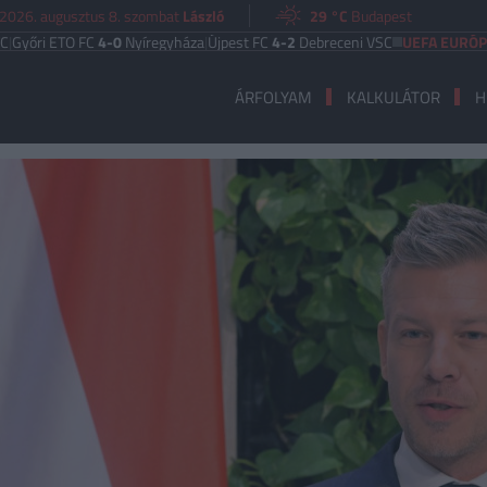
2026. augusztus 8. szombat
László
29 °C
Budapest
ETO FC
4-0
Nyíregyháza
|
Újpest FC
4-2
Debreceni VSC
UEFA EURÓPA LIGA
Be
ÁRFOLYAM
KALKULÁTOR
H