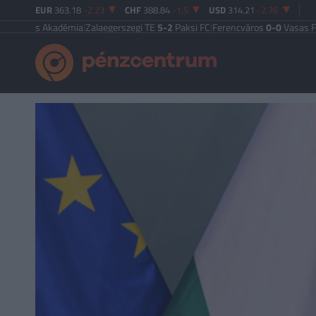
EUR
363.18
-2.23
CHF
388.84
-1.5
USD
314.21
-2.76
s Akadémia
|
Zalaegerszegi TE
5-2
Paksi FC
|
Ferencváros
0-0
Vasas FC
|
Győri 