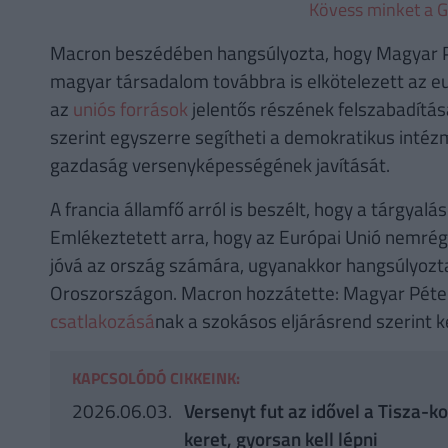
Kövess minket a G
Macron beszédében hangsúlyozta, hogy Magyar Pé
magyar társadalom továbbra is elkötelezett az eur
az
uniós források
jelentős részének felszabadításá
szerint egyszerre segítheti a demokratikus int
gazdaság versenyképességének javítását.
A francia államfő arról is beszélt, hogy a tárgyal
Emlékeztetett arra, hogy az Európai Unió nemrég
jóvá az ország számára, ugyanakkor hangsúlyozta,
Oroszországon. Macron hozzátette: Magyar Péte
csatlakozásá
nak a szokásos eljárásrend szerint ke
KAPCSOLÓDÓ CIKKEINK:
2026.06.03.
Versenyt fut az idővel a Tisza-
keret, gyorsan kell lépni