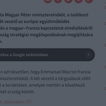
a Magyar Péter miniszterelnököt, a találkozó
 két vezető az európai együttműködés
l és a magyar–francia kapcsolatok elmélyítéséről
ország stratégiai megállapodásának megújítására
k.
lása a Google találatokban
ban azt követően, hogy Emmanuel Macron francia
iszterelnököt. A két vezető a tárgyalások előtt
at a területeket, amelyek mentén a következő
két ország között.
ek, időrendben ITT!