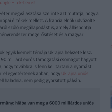
oogle Hírek-ben is!
ter megválasztása szerinte azt mutatja, hogy a
ópai értékek mellett. A francia elnök üdvözölte
ról szóló megállapodást is, amely álláspontja
ézményrendszer megerősítését és a magyar
ások egyik kiemelt témája Ukrajna helyzete lesz.
 90 milliárd eurós támogatási csomagot hagyott
 hogy továbbra is fenn kell tartani a nyomást
rrel egyetértenek abban, hogy
Ukrajna uniós
ll haladnia, nem pedig gyorsított pályán.
kormány: hiába van meg a 6000 milliárdos uniós