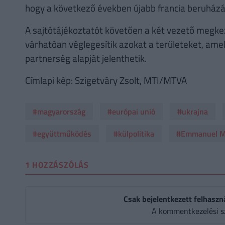
hogy a következő években újabb francia beruház
A sajtótájékoztatót követően a két vezető megke
várhatóan véglegesítik azokat a területeket, ame
partnerség alapját jelenthetik.
Címlapi kép: Szigetváry Zsolt, MTI/MTVA
#magyarország
#európai unió
#ukrajna
#együttműködés
#külpolitika
#Emmanuel M
1 HOZZÁSZÓLÁS
Csak bejelentkezett felhaszn
A kommentkezelési s