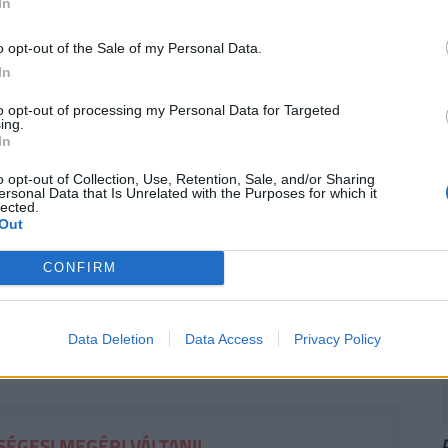
In
rezzük a tavaszi szél fuvallatát”, majd
2
o opt-out of the Sale of my Personal Data.
legfontosabb gazdasági partnere. Kiemelte, hogy
In
mbernek biztosítanak munkát Magyarországon.
to opt-out of processing my Personal Data for Targeted
ing.
 stratégiai megállapodásának megújítására
In
omáciai, gazdasági, kulturális és uniós
o opt-out of Collection, Use, Retention, Sale, and/or Sharing
uk, hogy az egyezményt még október 23. előtt
ersonal Data that Is Unrelated with the Purposes for which it
lected.
lom 70. évfordulójára már a megemlékezések miatt
Out
CONFIRM
 is van, ahol a magyar és a francia érdekek
tműködést, az energiabiztonságot, a
Data Deletion
Data Access
Privacy Policy
kező hétéves költségvetéséről szóló
ÉGES! MEGÉRI VÁLTANI!