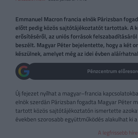
Emmanuel Macron francia elnök Párizsban fogadt
előtt pedig közös sajtótájékoztatót tartottak. A
erősítéséről, az uniós források felszabadításáró
beszélt. Magyar Péter bejelentette, hogy a két 
készülnek, amelyet még az idei évben aláírhatna
Pénzcentrum előresoro
Új fejezet nyílhat a magyar–francia kapcsolatok
elnök szerdán Párizsban fogadta Magyar Péter min
tartott közös sajtótájékoztatón ismertette azok
években szorosabb együttműködés alakulhat ki a 
A legfrissebb hír