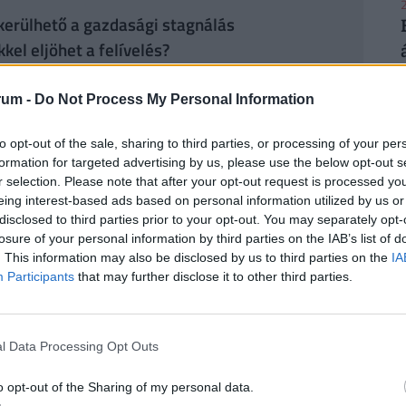
2
kerülhető a gazdasági stagnálás
el eljöhet a felívelés?
esedhet Magyarországon: erre készül a Tisza
rum -
Do Not Process My Personal Information
2
to opt-out of the sale, sharing to third parties, or processing of your per
y az uniós források felszabadításával
formation for targeted advertising by us, please use the below opt-out s
r selection. Please note that after your opt-out request is processed y
rtől a magyar hallgatók ismét részt vehessenek az
eing interest-based ads based on personal information utilized by us or
disclosed to third parties prior to your opt-out. You may separately opt-
2
losure of your personal information by third parties on the IAB’s list of
. This information may also be disclosed by us to third parties on the
IA
Participants
that may further disclose it to other third parties.
r Péter Brüsszelből: jöhet a pénz, komoly
2
l Data Processing Opt Outs
a befagyasztott uniós források felszabadításáról tárgyalt
o opt-out of the Sharing of my personal data.