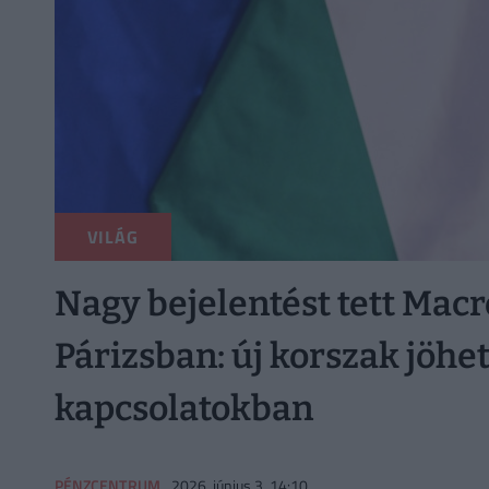
VILÁG
Nagy bejelentést tett Mac
Párizsban: új korszak jöhe
kapcsolatokban
PÉNZCENTRUM
2026. június 3. 14:10