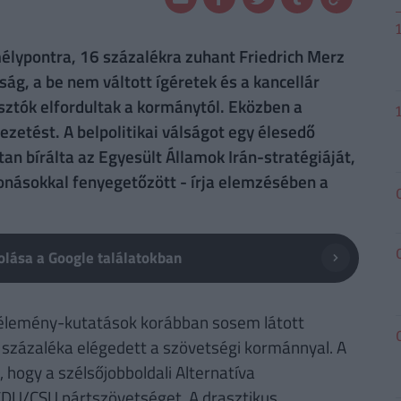
mélypontra, 16 százalékra zuhant Friedrich Merz
g, a be nem váltott ígéretek és a kancellár
ztók elfordultak a kormánytól. Eközben a
ezetést. A belpolitikai válságot egy élesedő
ltan bírálta az Egyesült Államok Irán-stratégiáját,
onásokkal fenyegetőzött - írja elemzésében a
lása a Google találatokban
vélemény-kutatások korábban sosem látott
százaléka elégedett a szövetségi kormánnyal. A
 hogy a szélsőjobboldali Alternatíva
DU/CSU pártszövetséget. A drasztikus