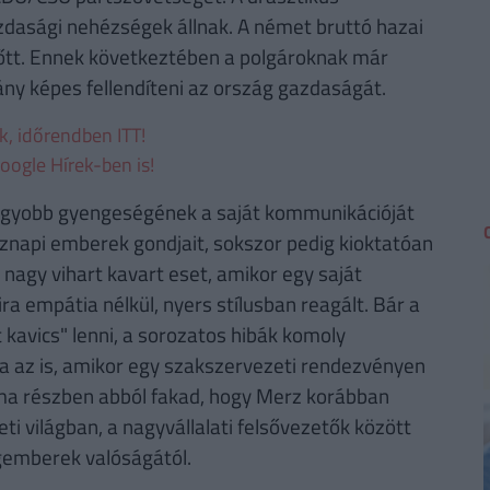
dasági nehézségek állnak. A német bruttó hazai
őtt. Ennek következtében a polgároknak már
ny képes fellendíteni az ország gazdaságát.
ek, időrendben ITT!
oogle Hírek-ben is!
gnagyobb gyengeségének a saját kommunikációját
köznapi emberek gondjait, sokszor pedig kioktatóan
 nagy vihart kavart eset, amikor egy saját
a empátia nélkül, nyers stílusban reagált. Bár a
 kavics" lenni, a sorozatos hibák komoly
a az is, amikor egy szakszervezeti rendezvényen
éma részben abból fakad, hogy Merz korábban
eti világban, a nagyvállalati felsővezetők között
agemberek valóságától.