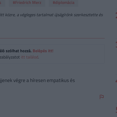
s
#Friedrich Merz
#diplomácia
t közre, a végleges tartalmat újságírónk szerkesztette és
áló szólhat hozzá.
Belépés itt!
zabályzatot
itt találod
.
jjenek végre a híresen empatikus és