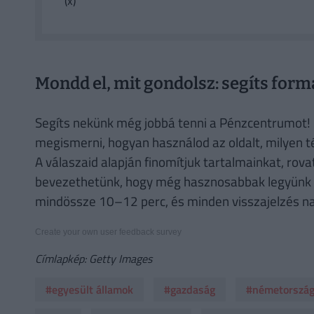
(x)
Mondd el, mit gondolsz: segíts form
Segíts nekünk még jobbá tenni a Pénzcentrumot! 
megismerni, hogyan használod az oldalt, milyen 
A válaszaid alapján finomítjuk tartalmainkat, rovat
bevezethetünk, hogy még hasznosabbak legyünk a
mindössze 10–12 perc, és minden visszajelzés n
Create your own user feedback survey
Címlapkép: Getty Images
#egyesült államok
#gazdaság
#németorszá