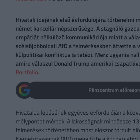
Hivatali idejének első évfordulójára történelmi 
német kancellár népszerűsége. A stagnáló gazdasá
empátiát nélkülöző kommunikációja miatt a válas
szélsőjobboldali AfD a felmérésekben átvette a v
külpolitikai konfliktus is tetézi. Merz ugyanis nyí
amire válaszul Donald Trump amerikai csapatkiv
Portfolio
.
Pénzcentrum előresoro
Hivatalba lépésének egyéves évfordulóján a köz
mélypontot mértek. A lakosságnak mindössze 13 
felmérések történetében most először fordult elő,
Németországnak (AfD) megelőzte a konzervatív C