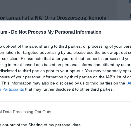
2
kor támadhat a NATO-ra Oroszország, komoly
rum -
Do Not Process My Personal Information
ögött: bezárás előtt álló európai gyárakra
k
2
to opt-out of the sale, sharing to third parties, or processing of your per
formation for targeted advertising by us, please use the below opt-out s
 NATO-t: Lengyelország komoly bajba került
r selection. Please note that after your opt-out request is processed y
eing interest-based ads based on personal information utilized by us or
disclosed to third parties prior to your opt-out. You may separately opt-
ban mozog. Az elmúlt évet intenzív diplomáciai
losure of your personal information by third parties on the IAB’s list of
2
 Egyesült Államokhoz, és kifejezetten a Donald
. This information may also be disclosed by us to third parties on the
IA
ezett atlantista, és kancellársága elején kerülte
Participants
that may further disclose it to other third parties.
zetet teremtett. Ezt a fegyveres konfliktust a
a. Amikor a kancellár egy nyilvános szereplésén
l Data Processing Opt Outs
 a kivonulási terv hiányát, az amerikai elnök a
2
ne. Trump ráadásul a Németországban állomásozó
o opt-out of the Sharing of my personal data.