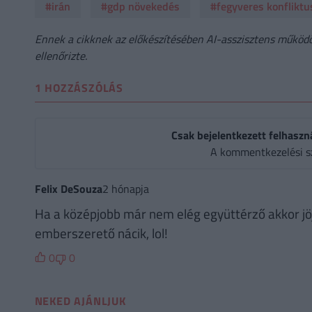
#irán
#gdp növekedés
#fegyveres konfliktu
Ennek a cikknek az előkészítésében AI-asszisztens működöt
ellenőrizte.
1 HOZZÁSZÓLÁS
Csak bejelentkezett felhaszn
A kommentkezelési s
Felix DeSouza
2 hónapja
Ha a középjobb már nem elég együttérző akkor jö
emberszerető nácik, lol!
0
0
NEKED AJÁNLJUK