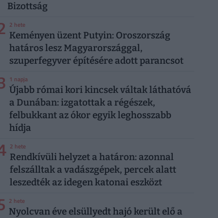
Bizottság
2
2 hete
Keményen üzent Putyin: Oroszország
határos lesz Magyarországgal,
szuperfegyver építésére adott parancsot
3
1 napja
Újabb római kori kincsek váltak láthatóvá
a Dunában: izgatottak a régészek,
felbukkant az ókor egyik leghosszabb
hídja
4
2 hete
Rendkívüli helyzet a határon: azonnal
felszálltak a vadászgépek, percek alatt
leszedték az idegen katonai eszközt
5
2 hete
Nyolcvan éve elsüllyedt hajó került elő a