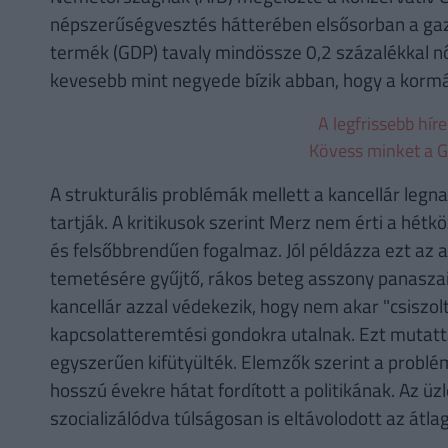
népszerűségvesztés hátterében elsősorban a gaz
termék (GDP) tavaly mindössze 0,2 százalékkal n
kevesebb mint negyede bízik abban, hogy a kormá
A legfrissebb hír
Kövess minket a G
A strukturális problémák mellett a kancellár le
tartják. A kritikusok szerint Merz nem érti a hét
és felsőbbrendűen fogalmaz. Jól példázza ezt az a
temetésére gyűjtő, rákos beteg asszony panaszair
kancellár azzal védekezik, hogy nem akar "csiszolt
kapcsolatteremtési gondokra utalnak. Ezt mutatt
egyszerűen kifütyülték. Elemzők szerint a probl
hosszú évekre hátat fordított a politikának. Az üzl
szocializálódva túlságosan is eltávolodott az átl