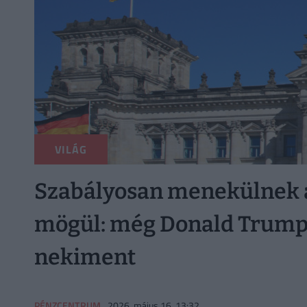
VILÁG
Szabályosan menekülnek 
mögül: még Donald Trump
nekiment
PÉNZCENTRUM
2026. május 16. 13:32