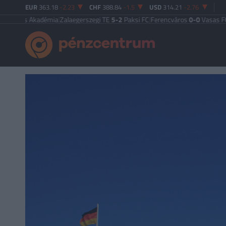
EUR
363.18
-2.23
CHF
388.84
-1.5
USD
314.21
-2.76
s Akadémia
|
Zalaegerszegi TE
5-2
Paksi FC
|
Ferencváros
0-0
Vasas FC
|
Győri