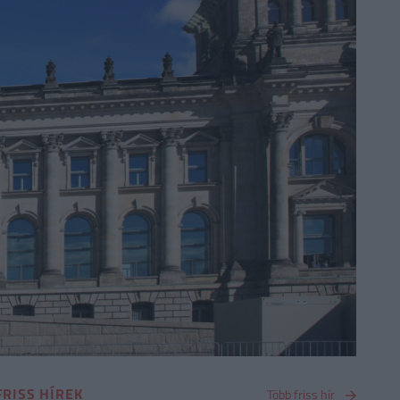
FRISS HÍREK
Több friss hír