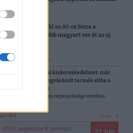
magyarok
026. augusztus 7.
Nagyon ráfázhat, aki az AI-ra bízza a
nyaralását: egyre több magyart ver át az új
digitális trend
ERRŐL NE MARADJ LE!
Letarolták az európai kiskereskedelmet: már
minden második megvásárolt termék ebbe a
kategóriába tartozik
A saját márkás termékek népszerűsége töretlen.
NAPTÁR
Tovább
2026. augusztus 8. szombat
32. hét