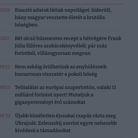
10:28
Riasztó adatok láttak napvilágot: kiderült,
hány magyar vesztette életét a brutális
hőségben
10:02
Két olcsó húsmentes recept a hétvégére Frank
Júlia filléres szakácskönyvéből: pár száz
forintból, villámgyorsan megvan
09:32
Nem sokáig örülhetünk az enyhülésnek:
hamarosan visszatér a pokoli hőség
09:03
Telitalálat az európai szuperlottón, valaki 11
milliárd forintot nyert! Mutatjuk a
giganyereményt érő számokat
08:32
Újabb kíméletlen éjszakai csapás rázta meg
Ukrajnát: Zelenszkij szerint egyre nehezebb
kivédeni a támadásokat