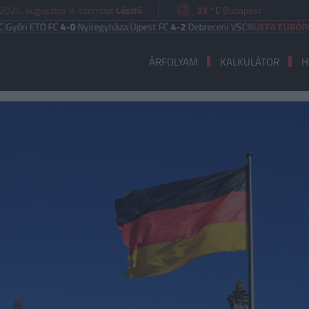
2026. augusztus 8. szombat
László
33 °C
Budapest
 ETO FC
4-0
Nyíregyháza
|
Újpest FC
4-2
Debreceni VSC
UEFA EURÓPA LIGA
B
ÁRFOLYAM
KALKULÁTOR
H