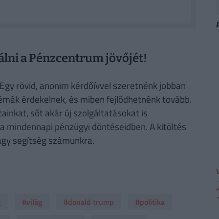
álni a Pénzcentrum jövőjét!
Egy rövid, anonim kérdőívvel szeretnénk jobban
témák érdekelnek, és miben fejlődhetnénk tovább.
ainkat, sőt akár új szolgáltatásokat is
 mindennapi pénzügyi döntéseidben. A kitöltés
agy segítség számunkra.
g
#világ
#donald trump
#politika