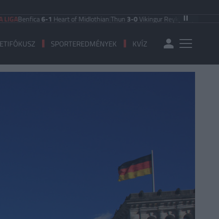
enfica
6-1
Heart of Midlothian
|
Thun
3-0
Vikingur Reykjavik
|
PAOK Saloniki
0
ETIFÓKUSZ
SPORTEREDMÉNYEK
KVÍZ