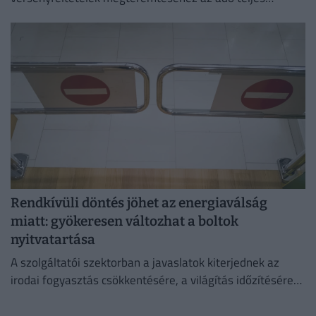
megszüntetése az egyetlen érdemi megoldás.
Rendkívüli döntés jöhet az energiaválság
miatt: gyökeresen változhat a boltok
nyitvatartása
A szolgáltatói szektorban a javaslatok kiterjednek az
irodai fogyasztás csökkentésére, a világítás időzítésére
és a lifthasználatra is.