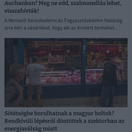
Auchanban? Meg ne edd, szalmonellás lehet,
visszahívták!
A Nemzeti Kereskedelmi és Fogyasztóvédelmi Hatóság
arra kéri a vásárlókat, hogy aki az érintett terméket
megvette, semmiképpen ne fogyassza el.
Sötétségbe borulhatnak a magyar boltok?
Rendkívüli lépésről döntöttek a szektorban az
energiaválság miatt