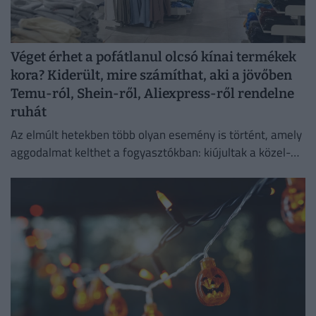
Véget érhet a pofátlanul olcsó kínai termékek
kora? Kiderült, mire számíthat, aki a jövőben
Temu-ról, Shein-ről, Aliexpress-ről rendelne
ruhát
Az elmúlt hetekben több olyan esemény is történt, amely
aggodalmat kelthet a fogyasztókban: kiújultak a közel-
keleti feszültségek, miközben az Európai Unió új
vámokról is döntött.