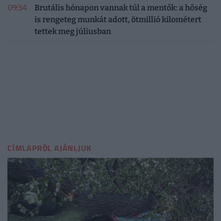
09:34
Brutális hónapon vannak túl a mentők: a hőség
is rengeteg munkát adott, ötmillió kilométert
tettek meg júliusban
CÍMLAPRÓL AJÁNLJUK