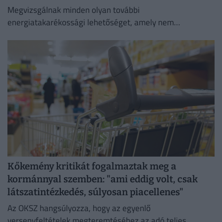
Megvizsgálnak minden olyan további
energiatakarékossági lehetőséget, amely nem
veszélyezteti az üzletmenet folytonosságát és a vásárlók
zökkenőmentes kiszolgálását.
Kőkemény kritikát fogalmaztak meg a
kormánnyal szemben: "ami eddig volt, csak
látszatintézkedés, súlyosan piacellenes"
Az OKSZ hangsúlyozza, hogy az egyenlő
versenyfeltételek megteremtéséhez az adó teljes