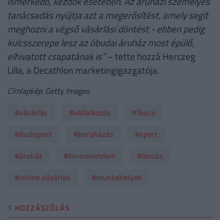
ismerkedő, kezdők esetében. Az áruházi személyes
tanácsadás nyújtja azt a megerősítést, amely segít
meghozni a végső vásárlási döntést - ebben pedig
kulcsszerepe lesz az óbudai áruház most épülő,
elhivatott csapatának is”
– tette hozzá Herczeg
Lilla, a Decathlon marketingigazgatója.
Címlapkép: Getty Images
#vásárlás
#vállalkozás
#Tesco
#Budapest
#beruházás
#sport
#áruház
#kereskedelem
#óbuda
#online vásárlás
#munkahelyek
1 HOZZÁSZÓLÁS