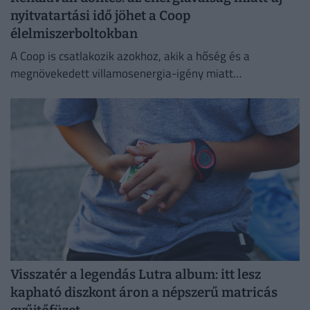
nyitvatartási idő jöhet a Coop
élelmiszerboltokban
A Coop is csatlakozik azokhoz, akik a hőség és a
megnövekedett villamosenergia-igény miatt
energiatakarékossági intézkedéseket vezetnek be.
Visszatér a legendás Lutra album: itt lesz
kapható diszkont áron a népszerű matricás