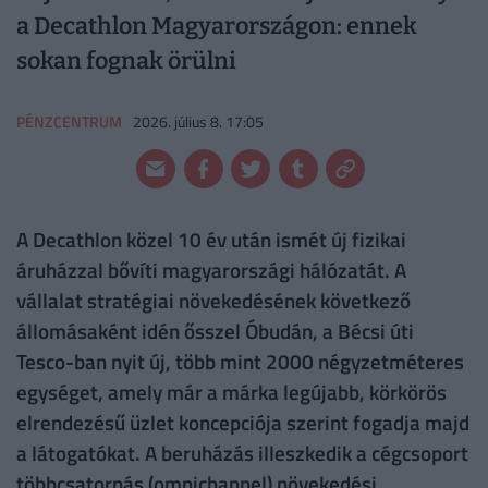
a Decathlon Magyarországon: ennek
sokan fognak örülni
PÉNZCENTRUM
2026. július 8. 17:05
A Decathlon közel 10 év után ismét új fizikai
áruházzal bővíti magyarországi hálózatát. A
vállalat stratégiai növekedésének következő
állomásaként idén ősszel Óbudán, a Bécsi úti
Tesco-ban nyit új, több mint 2000 négyzetméteres
egységet, amely már a márka legújabb, körkörös
elrendezésű üzlet koncepciója szerint fogadja majd
a látogatókat. A beruházás illeszkedik a cégcsoport
többcsatornás (omnichannel) növekedési