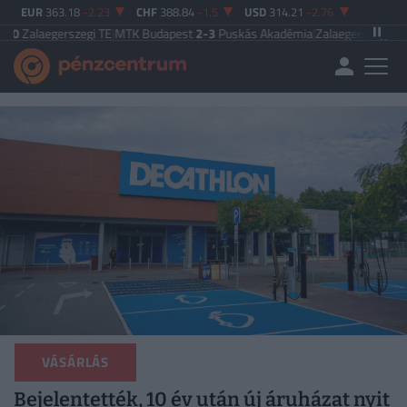
EUR
363.18
-2.23
CHF
388.84
-1.5
USD
314.21
-2.76
szegi TE
|
MTK Budapest
2-3
Puskás Akadémia
|
Zalaegerszegi TE
5-2
Paksi F
VÁSÁRLÁS
Bejelentették, 10 év után új áruházat nyit