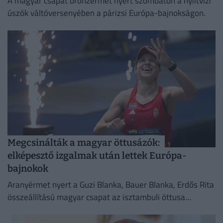
A magyar csapat bronzérmet nyert szombaton a nyíltvízi
úszók váltóversenyében a párizsi Európa-bajnokságon.
Megcsinálták a magyar öttusázók:
elképesztő izgalmak után lettek Európa-
bajnokok
Aranyérmet nyert a Guzi Blanka, Bauer Blanka, Erdős Rita
összeállítású magyar csapat az isztambuli öttusa
Európa-bajnokság női versenyében.