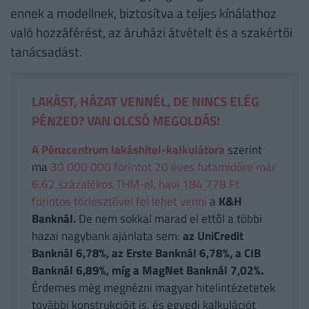
ennek a modellnek, biztosítva a teljes kínálathoz
való hozzáférést, az áruházi átvételt és a szakértői
tanácsadást.
LAKÁST, HÁZAT VENNÉL, DE NINCS ELÉG
PÉNZED? VAN OLCSÓ MEGOLDÁS!
A Pénzcentrum lakáshitel-kalkulátora
szerint
ma
30 000 000 forintot 20 éves futamidőre már
6,62 százalékos THM-el, havi 184 778 Ft
forintos törlesztővel fel lehet venni
a
K&H
Banknál.
De nem sokkal marad el ettől a többi
hazai nagybank ajánlata sem:
az UniCredit
Banknál 6,78%, az Erste Banknál 6,78%, a CIB
Banknál 6,89%, míg a MagNet Banknál 7,02%.
Érdemes még megnézni magyar hitelintézetetek
további konstrukcióit is, és egyedi kalkulációt