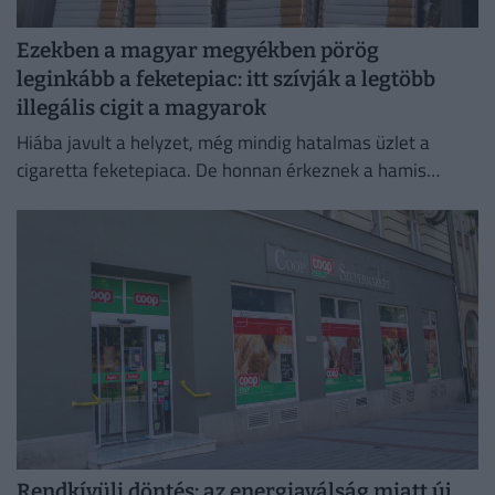
Ezekben a magyar megyékben pörög
leginkább a feketepiac: itt szívják a legtöbb
illegális cigit a magyarok
Hiába javult a helyzet, még mindig hatalmas üzlet a
cigaretta feketepiaca. De honnan érkeznek a hamis
cigaretták Magyarországra, és hol a legnagyobb a
feketepiac?
Rendkívüli döntés: az energiaválság miatt új