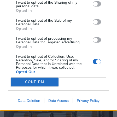
I want to opt-out of the Sharing of my
personal data.
Opted In
I want to opt-out of the Sale of my
Ezeket a boltokat rohamozták meg a
Personal Data.
Opted In
magyarok: kiderült, hova hordjuk a legtöbb
pénzt
I want to opt-out of processing my
Personal Data for Targeted Advertising.
A kiskereskedelmi forgalom az előző év azonos időszakit
Opted In
3,0%-kal haladta meg, az előző hónaphoz képest 0,4%-
I want to opt-out of Collection, Use,
kal mérséklődött
Retention, Sale, and/or Sharing of my
Personal Data that Is Unrelated with the
Purposes for which it was collected.
Opted Out
CONFIRM
Data Deletion
Data Access
Privacy Policy