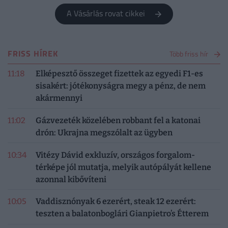
A Vásárlás rovat cikkei
FRISS HÍREK
Több friss hír
11:18
Elképesztő összeget fizettek az egyedi F1-es
sisakért: jótékonyságra megy a pénz, de nem
akármennyi
11:02
Gázvezeték közelében robbant fel a katonai
drón: Ukrajna megszólalt az ügyben
10:34
Vitézy Dávid exkluzív, országos forgalom-
térképe jól mutatja, melyik autópályát kellene
azonnal kibővíteni
10:05
Vaddisznónyak 6 ezerért, steak 12 ezerért:
teszten a balatonboglári Gianpietro’s Étterem