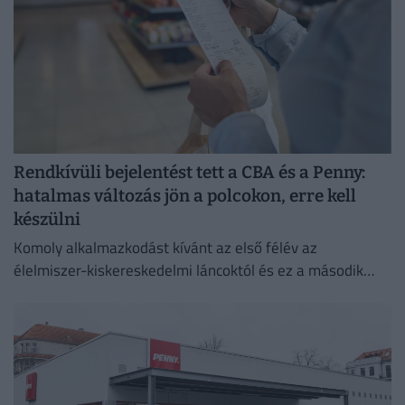
Rendkívüli bejelentést tett a CBA és a Penny:
hatalmas változás jön a polcokon, erre kell
készülni
Komoly alkalmazkodást kívánt az első félév az
élelmiszer-kiskereskedelmi láncoktól és ez a második
félévben is így marad.