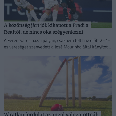
A közönség járt jól: kikapott a Fradi a
Realtól, de nincs oka szégyenkezni
A Ferencváros hazai pályán, csaknem telt ház előtt 2–1-
es vereséget szenvedett a José Mourinho által irányított
Real Madridtól a szombati felkészülési mérkőzésen.
Váratlan fordulat az angol válogatottnál: