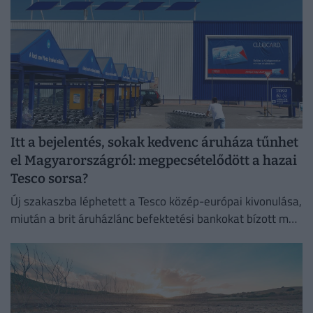
Itt a bejelentés, sokak kedvenc áruháza tűnhet
el Magyarországról: megpecsételődött a hazai
Tesco sorsa?
Új szakaszba léphetett a Tesco közép-európai kivonulása,
miután a brit áruházlánc befektetési bankokat bízott meg
az értékesítés előkészítésével.