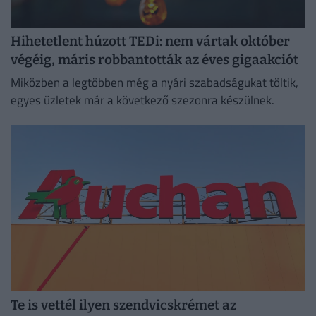
Hihetetlent húzott TEDi: nem vártak október
végéig, máris robbantották az éves gigaakciót
Miközben a legtöbben még a nyári szabadságukat töltik,
egyes üzletek már a következő szezonra készülnek.
Te is vettél ilyen szendvicskrémet az