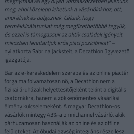
megnyitásával egy olyan vonzáskörzetben jelenünk
meg, ahol közelebb lehetünk a vásárlóinkhoz, ott,
ahol élnek és dolgoznak. Célunk, hogy
termékkínálatunkat még megfizethetőbbé tegyük,
és ezzel is támogassuk az aktív családok igényeit,
miközben fenntartjuk erős piaci pozíciónkat”
–
nyilatkozta Sabrina Jacksteit, a Decathlon ügyvezető
igazgatója.
Bár az e-kereskedelem szerepe és az online piactér
forgalma folyamatosan nő, a Decathlon nem a
fizikai áruházak helyettesítőjeként tekint a digitális
csatornákra, hanem a zökkenőmentes vásárlási
élmény kulcselemeként. A magyar Decathlon-os
vásárlók mintegy 43%-a omnichannel vásárló, akik
párhuzamosan használják az online és az offline
felületeket. Az óbudai egység integráns része lesz