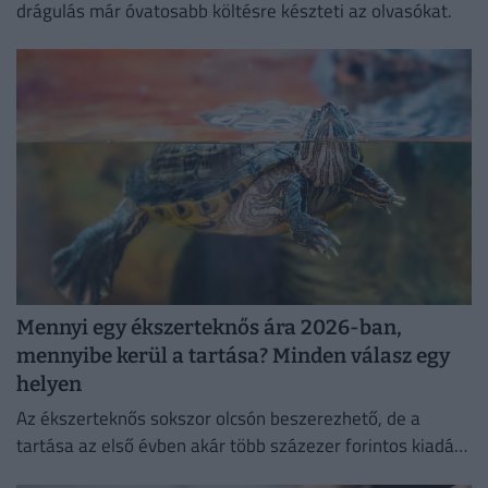
drágulás már óvatosabb költésre készteti az olvasókat.
Mennyi egy ékszerteknős ára 2026-ban,
mennyibe kerül a tartása? Minden válasz egy
helyen
Az ékszerteknős sokszor olcsón beszerezhető, de a
tartása az első évben akár több százezer forintos kiadás
is lehet. Mutatjuk, miből áll össze a teknőstartás