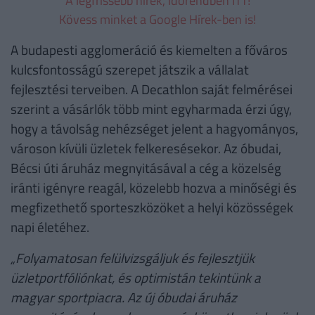
A legfrissebb hírek, időrendben ITT!
Kövess minket a Google Hírek-ben is!
A budapesti agglomeráció és kiemelten a főváros
kulcsfontosságú szerepet játszik a vállalat
fejlesztési terveiben. A Decathlon saját felmérései
szerint a vásárlók több mint egyharmada érzi úgy,
hogy a távolság nehézséget jelent a hagyományos,
városon kívüli üzletek felkeresésekor. Az óbudai,
Bécsi úti áruház megnyitásával a cég a közelség
iránti igényre reagál, közelebb hozva a minőségi és
megfizethető sporteszközöket a helyi közösségek
napi életéhez.
„Folyamatosan felülvizsgáljuk és fejlesztjük
üzletportfóliónkat, és optimistán tekintünk a
magyar sportpiacra. Az új óbudai áruház