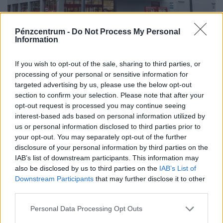
Pénzcentrum -
Do Not Process My Personal
Information
If you wish to opt-out of the sale, sharing to third parties, or
Fontos változás élesedik a PENNY
processing of your personal or sensitive information for
áruházakban: erről minden vásárlónak tudnia
targeted advertising by us, please use the below opt-out
kell
section to confirm your selection. Please note that after your
opt-out request is processed you may continue seeing
A hálózat tehermentesítése érdekében a vállalat a
interest-based ads based on personal information utilized by
leginkább terhelt, 17 és 22 óra közötti idősávban
us or personal information disclosed to third parties prior to
minimalizálja az áramfogyasztását.
your opt-out. You may separately opt-out of the further
disclosure of your personal information by third parties on the
IAB’s list of downstream participants. This information may
also be disclosed by us to third parties on the
IAB’s List of
Downstream Participants
that may further disclose it to other
third parties.
Personal Data Processing Opt Outs