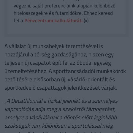
végezni, saját preferenciáink alapján különböző
hitelösszegekre és futamidőkre. Ehhez keresd
fel a
Pénzcentrum kalkulátorát.
(x)
A vállalat új munkahelyek teremtésével is
hozzájárul a térség gazdaságához, hiszen egy
teljesen új csapatot épít fel az óbudai egység
üzemeltetéséhez. A sporttancsádadói munkakörök
betöltésére elsősorban új, vásárló-orientált és
sportkedvelő csapattagok jelentkezését várják.
„A Decathlonnál a fizikai jelenlét és a személyes
kapcsolódás adja meg a szakértői támogatást,
amelyre a vásárlóknak a döntés előtt leginkább
szükségük van, különösen a sportolással még