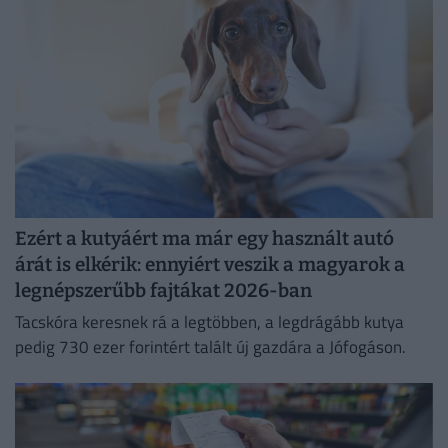
Ezért a kutyáért ma már egy használt autó
árát is elkérik: ennyiért veszik a magyarok a
legnépszerűbb fajtákat 2026-ban
Tacskóra keresnek rá a legtöbben, a legdrágább kutya
pedig 730 ezer forintért talált új gazdára a Jófogáson.