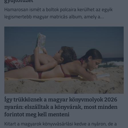
gyűjtőfüzet
Hamarosan ismét a boltok polcaira kerülhet az egyik
legismertebb magyar matricás album, amely a
kilencvenes évek elején gyerekek ezreinek szerzett
felejthetetlen élményeket.
Így trükköznek a magyar könyvmolyok 2026
nyarán: elszálltak a könyvárak, most minden
forintot meg kell menteni
Kitart a magyarok könyvvásárlási kedve a nyáron, de a