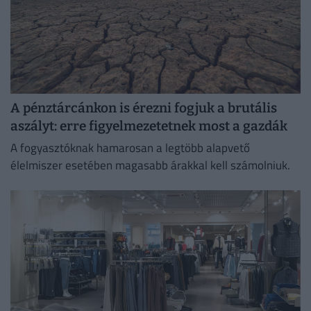
A pénztárcánkon is érezni fogjuk a brutális
aszályt: erre figyelmezetetnek most a gazdák
A fogyasztóknak hamarosan a legtöbb alapvető
élelmiszer esetében magasabb árakkal kell számolniuk.