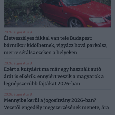
2026. augusztus 9.
Életveszélyes fákkal van tele Budapest:
bármikor kidőlhetnek, vigyázz hová parkolsz,
merre sétálsz ezeken a helyeken
2026. augusztus 8.
Ezért a kutyáért ma már egy használt autó
árát is elkérik: ennyiért veszik a magyarok a
legnépszerűbb fajtákat 2026-ban
2026. augusztus 8.
Mennyibe kerül a jogosítvány 2026-ban?
Vezetői engedély megszerzésének menete, ára