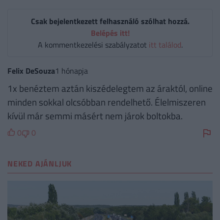
Csak bejelentkezett felhasználó szólhat hozzá.
Belépés itt!
A kommentkezelési szabályzatot
itt találod
.
Felix DeSouza
1 hónapja
1x benéztem aztán kiszédelegtem az áraktól, online
minden sokkal olcsóbban rendelhető. Élelmiszeren
kívül már semmi másért nem járok boltokba.
0
0
NEKED AJÁNLJUK