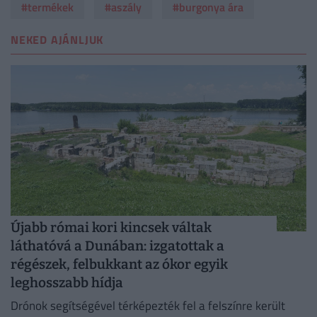
#termékek
#aszály
#burgonya ára
NEKED AJÁNLJUK
Újabb római kori kincsek váltak
láthatóvá a Dunában: izgatottak a
régészek, felbukkant az ókor egyik
leghosszabb hídja
Drónok segítségével térképezték fel a felszínre került