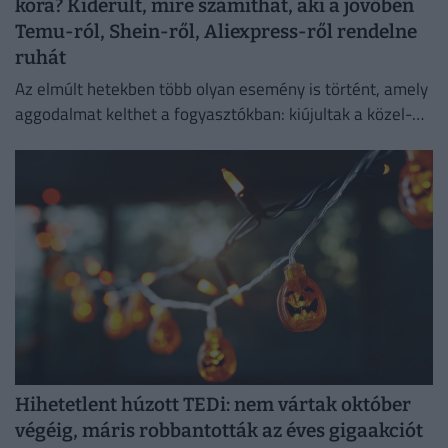
kora? Kiderült, mire számíthat, aki a jövőben
Temu-ról, Shein-ről, Aliexpress-ről rendelne
ruhát
Az elmúlt hetekben több olyan esemény is történt, amely
aggodalmat kelthet a fogyasztókban: kiújultak a közel-
keleti feszültségek, miközben az Európai Unió új
vámokról is döntött.
Hihetetlent húzott TEDi: nem vártak október
végéig, máris robbantották az éves gigaakciót