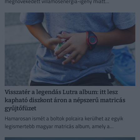
megnövekedett villamosenergia-igény miatt
energiatakarékossági intézkedéseket vezetnek be.
Visszatér a legendás Lutra album: itt lesz
kapható diszkont áron a népszerű matricás
gyűjtőfüzet
Hamarosan ismét a boltok polcaira kerülhet az egyik
legismertebb magyar matricás album, amely a
kilencvenes évek elején gyerekek ezreinek szerzett