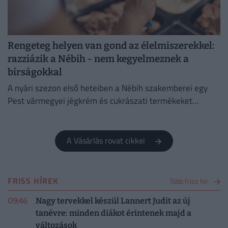
Rengeteg helyen van gond az élelmiszerekkel:
razziázik a Nébih - nem kegyelmeznek a
bírságokkal
A nyári szezon első heteiben a Nébih szakemberei egy
Pest vármegyei jégkrém és cukrászati termékeket
előállító létesítménnyel szemben eljárást indítottak.
A Vásárlás rovat cikkei
FRISS HÍREK
Több friss hír
09:46
Nagy tervekkel készül Lannert Judit az új
tanévre: minden diákot érintenek majd a
változások