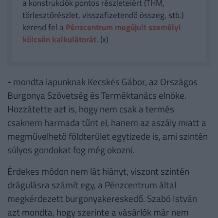
a konstrukciók pontos részleteiért (THM,
törlesztőrészlet, visszafizetendő összeg, stb.)
keresd fel a
Pénzcentrum megújult személyi
kölcsön kalkulátorát.
(x)
- mondta lapunknak Kecskés Gábor, az Országos
Burgonya Szövetség és Terméktanács elnöke.
Hozzátette azt is, hogy nem csak a termés
csaknem harmada tűnt el, hanem az aszály miatt a
megművelhető földterület egytizede is, ami szintén
súlyos gondokat fog még okozni.
Érdekes módon nem lát hiányt, viszont szintén
drágulásra számít egy, a Pénzcentrum által
megkérdezett burgonyakereskedő. Szabó István
azt mondta, hogy szerinte a vásárlók már nem