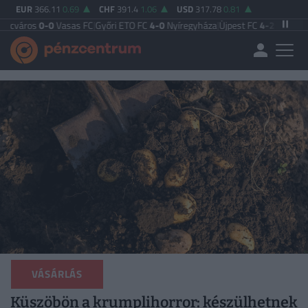
EUR
366.11
0.69
CHF
391.4
1.06
USD
317.78
0.81
0
Vasas FC
|
Győri ETO FC
4-0
Nyíregyháza
|
Újpest FC
4-2
Debreceni VSC
|
Buda
VÁSÁRLÁS
Küszöbön a krumplihorror: készülhetnek