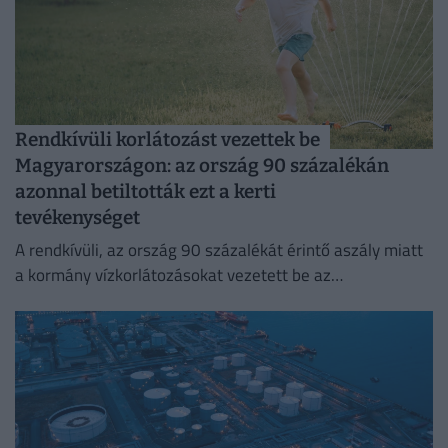
Rendkívüli korlátozást vezettek be
Magyarországon: az ország 90 százalékán
azonnal betiltották ezt a kerti
tevékenységet
A rendkívüli, az ország 90 százalékát érintő aszály miatt
a kormány vízkorlátozásokat vezetett be az
ivóvízhálózaton a folyamatos lakossági ellátás
biztosítása érdekében.