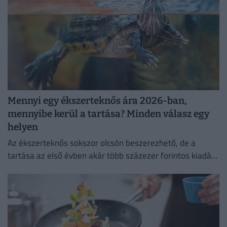
Mennyi egy ékszerteknős ára 2026-ban,
mennyibe kerül a tartása? Minden válasz egy
helyen
Az ékszerteknős sokszor olcsón beszerezhető, de a
tartása az első évben akár több százezer forintos kiadás
is lehet. Mutatjuk, miből áll össze a teknőstartás
költsége!