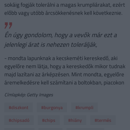
sokáig fogják tolerálni a magas krumpliárakat, ezért
előbb vagy utóbb árcsökkenésnek kell következnie.
Én úgy gondolom, hogy a vevők már ezt a
jelenlegi árat is nehezen tolerálják,
- mondta lapunknak a kecskeméti kereskedő, aki
egyelőre nem látja, hogy a kereskedők mikor tudnak
majd lazítani az árképzésen. Mint mondta, egyelőre
áremelkedésre kell számítani a boltokban, piacokon
Címlapkép: Getty Images
#diszkont
#burgonya
#krumpli
#chipsadó
#chips
#hiány
#termés