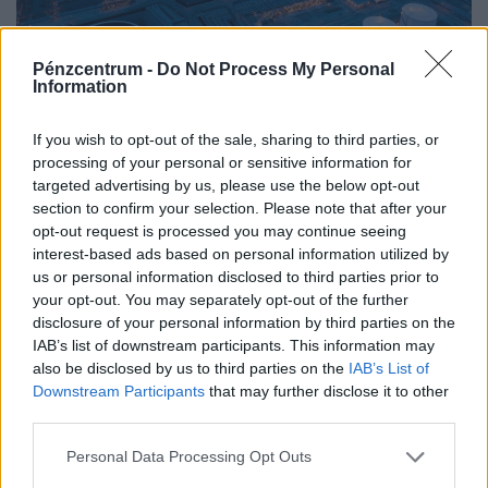
Pénzcentrum -
Do Not Process My Personal
Information
Rendkívüli bejelentés: 868 milliárdos
gigacsomag érkezik, rengeteg magyar
If you wish to opt-out of the sale, sharing to third parties, or
életét változtatja meg
processing of your personal or sensitive information for
A kormány egy 868 milliárd forintos, átfogó energetikai
targeted advertising by us, please use the below opt-out
section to confirm your selection. Please note that after your
fejlesztési csomagot fogadott el az elmúlt évek
opt-out request is processed you may continue seeing
elmaradásainak pótlására.
interest-based ads based on personal information utilized by
us or personal information disclosed to third parties prior to
your opt-out. You may separately opt-out of the further
disclosure of your personal information by third parties on the
IAB’s list of downstream participants. This information may
also be disclosed by us to third parties on the
IAB’s List of
Downstream Participants
that may further disclose it to other
third parties.
Personal Data Processing Opt Outs