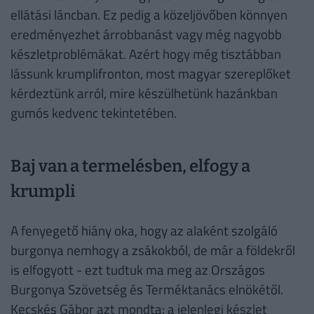
ellátási láncban. Ez pedig a közeljövőben könnyen
eredményezhet árrobbanást vagy még nagyobb
készletproblémákat. Azért hogy még tisztábban
lássunk krumplifronton, most magyar szereplőket
kérdeztünk arról, mire készülhetünk hazánkban
gumós kedvenc tekintetében.
Baj van a termelésben, elfogy a
krumpli
A fenyegető hiány oka, hogy az alaként szolgáló
burgonya nemhogy a zsákokból, de már a földekről
is elfogyott - ezt tudtuk ma meg az Országos
Burgonya Szövetség és Terméktanács elnökétől.
Kecskés Gábor azt mondta: a jelenlegi készlet