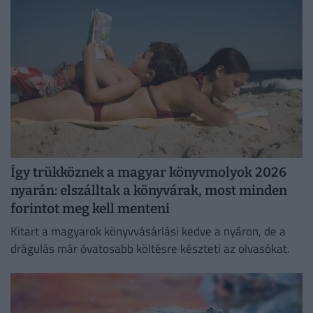
felejthetetlen élményeket.
Így trükköznek a magyar könyvmolyok 2026
nyarán: elszálltak a könyvárak, most minden
forintot meg kell menteni
Kitart a magyarok könyvvásárlási kedve a nyáron, de a
drágulás már óvatosabb költésre készteti az olvasókat.