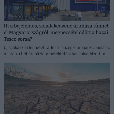
Itt a bejelentés, sokak kedvenc áruháza tűnhet
el Magyarországról: megpecsételődött a hazai
Tesco sorsa?
Új szakaszba léphetett a Tesco közép-európai kivonulása,
miután a brit áruházlánc befektetési bankokat bízott meg
az értékesítés előkészítésével.