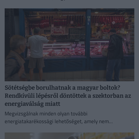
megvette, semmiképpen ne fogyassza el.
Sötétségbe borulhatnak a magyar boltok?
Rendkívüli lépésről döntöttek a szektorban az
energiaválság miatt
Megvizsgálnak minden olyan további
energiatakarékossági lehetőséget, amely nem
veszélyezteti az üzletmenet folytonosságát és a vásárlók
zökkenőmentes kiszolgálását.