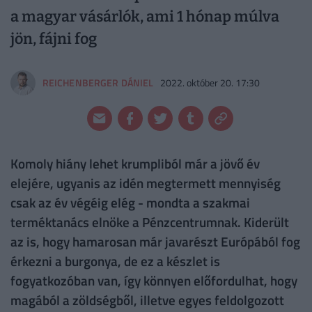
a magyar vásárlók, ami 1 hónap múlva
jön, fájni fog
REICHENBERGER DÁNIEL
2022. október 20. 17:30
Komoly hiány lehet krumpliból már a jövő év
elejére, ugyanis az idén megtermett mennyiség
csak az év végéig elég - mondta a szakmai
terméktanács elnöke a Pénzcentrumnak. Kiderült
az is, hogy hamarosan már javarészt Európából fog
érkezni a burgonya, de ez a készlet is
fogyatkozóban van, így könnyen előfordulhat, hogy
magából a zöldségből, illetve egyes feldolgozott