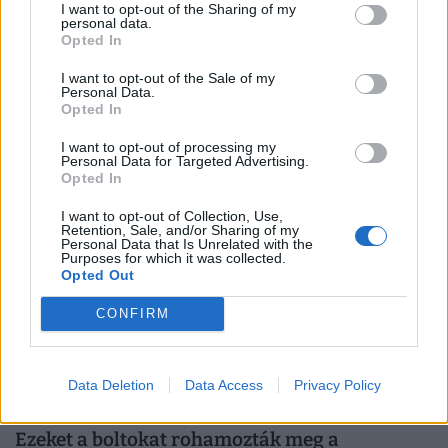
I want to opt-out of the Sharing of my
personal data.
Fontos változás élesedik a PENNY
Opted In
áruházakban: erről minden vásárlónak tudnia
I want to opt-out of the Sale of my
kell
Personal Data.
Opted In
A hálózat tehermentesítése érdekében a vállalat a
leginkább terhelt, 17 és 22 óra közötti idősávban
I want to opt-out of processing my
Personal Data for Targeted Advertising.
minimalizálja az áramfogyasztását.
Opted In
I want to opt-out of Collection, Use,
Retention, Sale, and/or Sharing of my
Personal Data that Is Unrelated with the
Purposes for which it was collected.
Opted Out
CONFIRM
Data Deletion
Data Access
Privacy Policy
Ezeket a boltokat rohamozták meg a