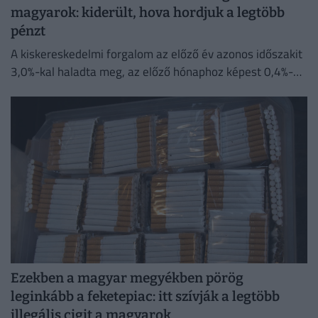
magyarok: kiderült, hova hordjuk a legtöbb
pénzt
A kiskereskedelmi forgalom az előző év azonos időszakit
3,0%-kal haladta meg, az előző hónaphoz képest 0,4%-
kal mérséklődött
Ezekben a magyar megyékben pörög
leginkább a feketepiac: itt szívják a legtöbb
illegális cigit a magyarok