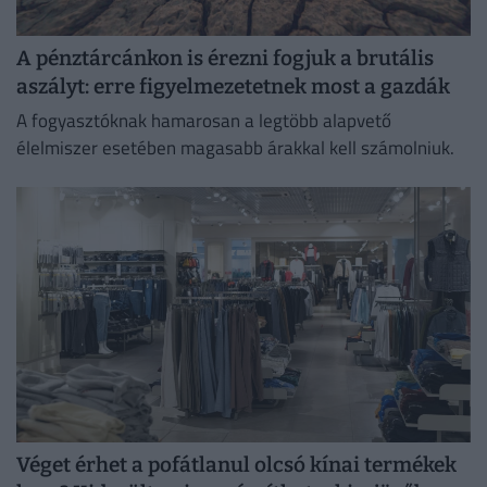
A pénztárcánkon is érezni fogjuk a brutális
aszályt: erre figyelmezetetnek most a gazdák
A fogyasztóknak hamarosan a legtöbb alapvető
élelmiszer esetében magasabb árakkal kell számolniuk.
Véget érhet a pofátlanul olcsó kínai termékek