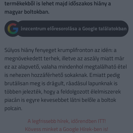
termékekből is lehet majd időszakos hiány a
magyar boltokban.
Pénzcentrum előresorolása a Google találatokban
Súlyos hiány fenyeget krumplifronton az idén: a
megnövekedett terhek, illetve az aszály miatt már
ez az alapvető, valaha mindenhol megtalálható étel
is nehezen hozzáférhető sokaknak. Emiatt pedig
brutálisan meg is drágult, ráadásul lapunknak is
többen jelezték, hogy a feldolgozott élelmiszerek
piacán is egyre kevesebbet látni belőle a boltok
polcain.
A legfrissebb hírek, időrendben ITT!
Kövess minket a Google Hírek-ben is!