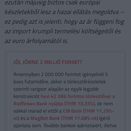
ezután májusig biztos csak európai
készletekből lesz a hazai ellátás megoldva –
ez pedig azt is jelenti, hogy az ár függeni fog
az import krumpli termelési költségeitől és
az euro árfolyamától is.
JÓL JÖNNE 2 MILLIÓ FORINT?
Amennyiben 2 000 000 forintot igényelnél 5
éves futamidőre, akkor a törlesztőrészletek
szerinti rangsor alapján az egyik legjobb
konstrukciót
havi 42 386
forintos törlesztővel a
Raiffeisen Bank nyújtja (THM 10,35%),
de nem
sokkal marad el ettől a
CIB Bank (THM 11,29%-
ot)
és a
MagNet Bank (THM 11.68%-ot)
ígérő
ajánlata sem. További bankok ajánlataiért, illetve