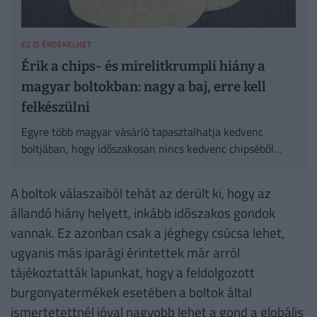
EZ IS ÉRDEKELHET
Érik a chips- és mirelitkrumpli hiány a
magyar boltokban: nagy a baj, erre kell
felkészülni
Egyre több magyar vásárló tapasztalhatja kedvenc
boltjában, hogy időszakosan nincs kedvenc chipséből
vagy a fagyasztó ládákban nem tudja megvenni kedvenc
mirelit krumpliját.
A boltok válaszaiból tehát az derült ki, hogy az
állandó hiány helyett, inkább időszakos gondok
vannak. Ez azonban csak a jéghegy csúcsa lehet,
ugyanis más iparági érintettek már arról
tájékoztatták lapunkat, hogy a feldolgozott
burgonyatermékek esetében a boltok által
ismertetettnél jóval nagyobb lehet a gond a globális