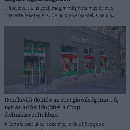
Hiába javult a helyzet, még mindig hatalmas üzlet a
cigaretta feketepiaca. De honnan érkeznek a hamis
cigaretták Magyarországra, és hol a legnagyobb a
feketepiac?
Rendkívüli döntés: az energiaválság miatt új
nyitvatartási idő jöhet a Coop
élelmiszerboltokban
A Coop is csatlakozik azokhoz, akik a hőség és a