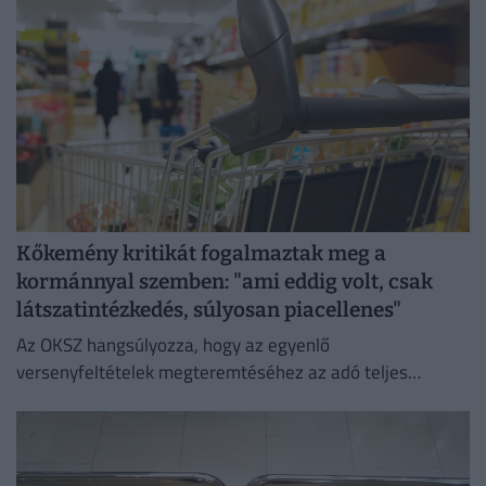
Kőkemény kritikát fogalmaztak meg a
kormánnyal szemben: "ami eddig volt, csak
látszatintézkedés, súlyosan piacellenes"
Az OKSZ hangsúlyozza, hogy az egyenlő
versenyfeltételek megteremtéséhez az adó teljes
megszüntetése az egyetlen érdemi megoldás.