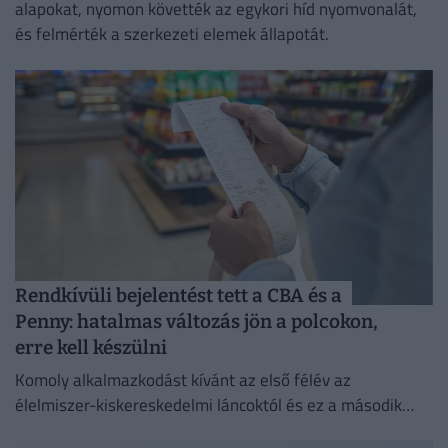
alapokat, nyomon követték az egykori híd nyomvonalát,
és felmérték a szerkezeti elemek állapotát.
Rendkívüli bejelentést tett a CBA és a
Penny: hatalmas változás jön a polcokon,
erre kell készülni
Komoly alkalmazkodást kívánt az első félév az
élelmiszer-kiskereskedelmi láncoktól és ez a második
félévben is így marad.