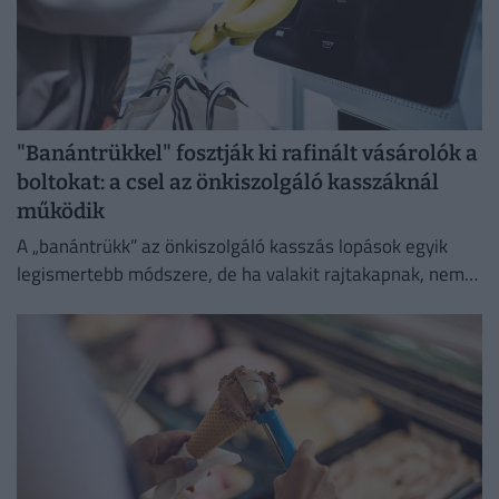
"Banántrükkel" fosztják ki rafinált vásárolók a
boltokat: a csel az önkiszolgáló kasszáknál
működik
A „banántrükk” az önkiszolgáló kasszás lopások egyik
legismertebb módszere, de ha valakit rajtakapnak, nem
lesz boldog.