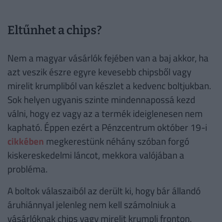
Eltűnhet a chips?
Nem a magyar vásárlók fejében van a baj akkor, ha
azt veszik észre egyre kevesebb chipsből vagy
mirelit krumpliból van készlet a kedvenc boltjukban.
Sok helyen ugyanis szinte mindennapossá kezd
válni, hogy ez vagy az a termék ideiglenesen nem
kapható. Éppen ezért a Pénzcentrum október 19-i
cikkében
megkerestünk néhány szóban forgó
kiskereskedelmi láncot, mekkora valójában a
probléma.
A boltok válaszaiból az derült ki, hogy bár állandó
áruhiánnyal jelenleg nem kell számolniuk a
vásárlóknak chips vagy mirelit krumpli fronton,