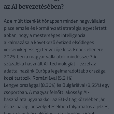
az AI bevezetésében?
Az elmúlt tizenkét hónapban minden nagyvállalati
piacelemzés és kormányzati stratégia egyetértett
abban, hogy a mesterséges intelligencia
alkalmazása a következő évtized elsődleges
versenyképességi tényezője lesz. Ennek ellenére
2025-ben a magyar vállalatok mindössze 7,4
százaléka használt AI-technológiát - ezzel az
adattal hazánk Európa legelmaradottabb országai
közé tartozik, Romániával (5,21%),
Lengyelországgal (8,36%) és Bulgáriával (8,55%) egy
csoportban. A magyar felnőtt lakosság AI-
használata ugyanakkor az EU-átlag közelében jár,
és az iparági beszélgetésekben folyamatos a jelzés,
hogy a kkv-k érdeklődnek a technológia iránt.