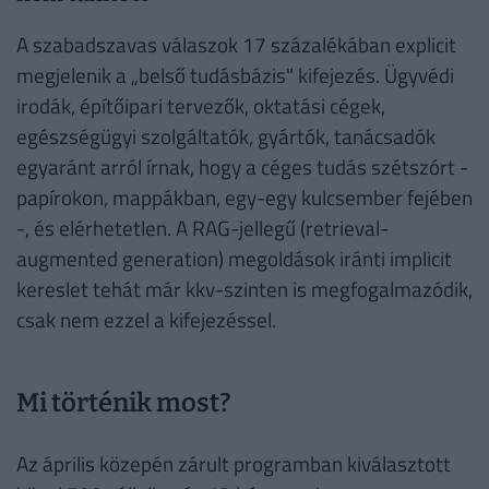
A szabadszavas válaszok 17 százalékában explicit
megjelenik a „belső tudásbázis" kifejezés. Ügyvédi
irodák, építőipari tervezők, oktatási cégek,
egészségügyi szolgáltatók, gyártók, tanácsadók
egyaránt arról írnak, hogy a céges tudás szétszórt -
papírokon, mappákban, egy-egy kulcsember fejében
-, és elérhetetlen. A RAG-jellegű (retrieval-
augmented generation) megoldások iránti implicit
kereslet tehát már kkv-szinten is megfogalmazódik,
csak nem ezzel a kifejezéssel.
Mi történik most?
Az április közepén zárult programban kiválasztott