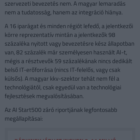
szervezeti bevezetés nem. A magyar lemaradás
nem a tudatosság, hanem az integráció hiánya.
A 16 iparágat és minden régiót lefedő, a jelentkezői
körre reprezentatív mintán a jelentkezők 98
százaléka nyitott vagy bevezetésre kész állapotban
van, 82 százalék már személyesen használt AI-t,
mégis a résztvevők 59 százalékának nincs dedikált
belső IT-erőforrása (nincs IT-felelős, vagy csak
külsős). A magyar kkv-szektor tehát nem fél a
technológiától, csak egyedül van a technológiai
fejlesztések megvalósításában.
Az AI Start500 záró riportjának legfontosabb
megállapításai: