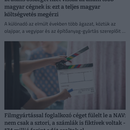
magyar cégnek is: ezt a teljes magyar
költségvetés megérzi
A különadó az elmúlt években több ágazat, köztük az
olajipar, a vegyipar és az építőanyag-gyártás szereplőit is
érzékenyen érintette.
Filmgyártással foglalkozó céget fülelt le a NAV:
nem csak a sztori, a számlák is fiktívek voltak -