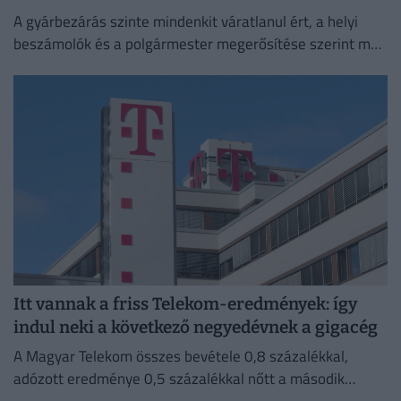
A gyárbezárás szinte mindenkit váratlanul ért, a helyi
beszámolók és a polgármester megerősítése szerint még
a cégvezetés is csak az utolsó pillanatban értesült a
döntésről.
Itt vannak a friss Telekom-eredmények: így
indul neki a következő negyedévnek a gigacég
A Magyar Telekom összes bevétele 0,8 százalékkal,
adózott eredménye 0,5 százalékkal nőtt a második
negyedévben 2025 azonos időszakához képest.