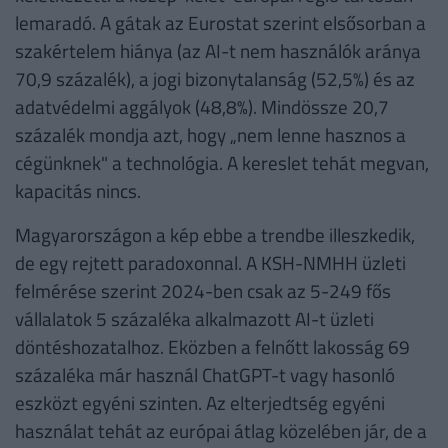
lemaradó. A gátak az Eurostat szerint elsősorban a
szakértelem hiánya (az AI-t nem használók aránya
70,9 százalék), a jogi bizonytalanság (52,5%) és az
adatvédelmi aggályok (48,8%). Mindössze 20,7
százalék mondja azt, hogy „nem lenne hasznos a
cégünknek" a technológia. A kereslet tehát megvan,
kapacitás nincs.
Magyarországon a kép ebbe a trendbe illeszkedik,
de egy rejtett paradoxonnal. A KSH-NMHH üzleti
felmérése szerint 2024-ben csak az 5-249 fős
vállalatok 5 százaléka alkalmazott AI-t üzleti
döntéshozatalhoz. Eközben a felnőtt lakosság 69
százaléka már használ ChatGPT-t vagy hasonló
eszközt egyéni szinten. Az elterjedtség egyéni
használat tehát az európai átlag közelében jár, de a