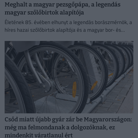
Meghalt a magyar pezsgőpápa, a legendás
magyar szőlőbirtok alapítója
Életének 85. évében elhunyt a legendás borászmérnök, a
híres hazai szőlőbirtok alapítója és a magyar bor- és
pezsgőkultúra meghatározó személyisége.
Csőd miatt újabb gyár zár be Magyarországon:
még ma felmondanak a dolgozóknak, ez
mindenkit váratlanul ért