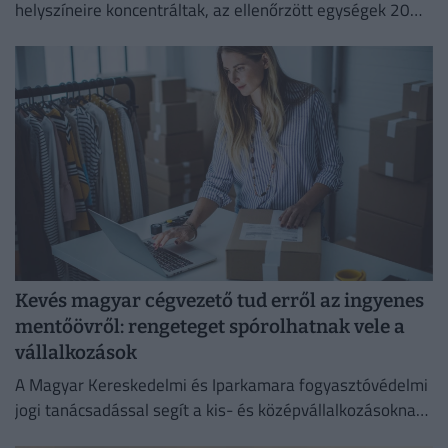
helyszíneire koncentráltak, az ellenőrzött egységek 20
százalékánál higiéniai hiányosságot tapasztaltak.
Kevés magyar cégvezető tud erről az ingyenes
mentőövről: rengeteget spórolhatnak vele a
vállalkozások
A Magyar Kereskedelmi és Iparkamara fogyasztóvédelmi
jogi tanácsadással segít a kis- és középvállalkozásoknak
megelőzni a költséges jogsértéseket.