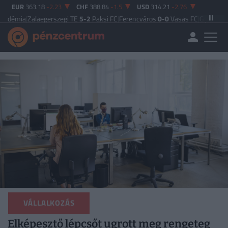
EUR
363.18
-2.23
CHF
388.84
-1.5
USD
314.21
-2.76
alaegerszegi TE
5-2
Paksi FC
|
Ferencváros
0-0
Vasas FC
|
Győri ETO FC
4-0
Ny
VÁLLALKOZÁS
Elképesztő lépcsőt ugrott meg rengeteg