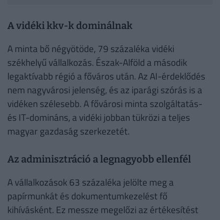
A vidéki kkv-k dominálnak
A minta bő négyötöde, 79 százaléka vidéki
székhelyű vállalkozás. Észak-Alföld a második
legaktívabb régió a főváros után. Az AI-érdeklődés
nem nagyvárosi jelenség, és az iparági szórás is a
vidéken szélesebb. A fővárosi minta szolgáltatás-
és IT-domináns, a vidéki jobban tükrözi a teljes
magyar gazdaság szerkezetét.
Az adminisztráció a legnagyobb ellenfél
A vállalkozások 63 százaléka jelölte meg a
papírmunkát és dokumentumkezelést fő
kihívásként. Ez messze megelőzi az értékesítést