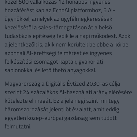
közel 500 vállalkozás 12 hónapos ingyenes
hozzáférést kap az EchoAI platformhoz, 5 AI-
ügynökkel, amelyek az ügyfélmegkeresések
kezelésétől a sales-támogatáson át a belső
tudásbázis építéséig fedik le a napi működést. Azok
a jelentkezők is, akik nem kerültek be ebbe a körbe
azonnali AI-érettségi felmérést és ingyenes
felkészítési csomagot kaptak, gyakorlati
sablonokkal és letölthető anyagokkal.
Magyarország a Digitális Évtized 2030-as célja
szerint 24 százalékos AI-használati arány elérésére
kötelezte el magát. Ez a jelenlegi szint mintegy
háromszorozását jelenti öt év alatt, amit eddig
egyetlen közép-európai gazdaság sem tudott
felmutatni.