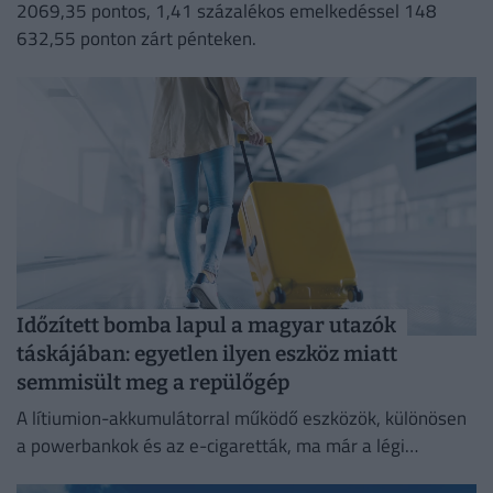
2069,35 pontos, 1,41 százalékos emelkedéssel 148
632,55 ponton zárt pénteken.
Időzített bomba lapul a magyar utazók
táskájában: egyetlen ilyen eszköz miatt
semmisült meg a repülőgép
A lítiumion-akkumulátorral működő eszközök, különösen
a powerbankok és az e-cigaretták, ma már a légi
közlekedés egyik legnagyobb biztonsági kockázatát