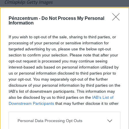
Címlapkép: Getty Images
#digitalizáció
#vállalkozás
#kkv
Pénzcentrum -
Do Not Process My Personal
Information
#magyarország
#gazdaság
#kutatás
If you wish to opt-out of the sale, sharing to third parties, or
#technológia
#innováció
processing of your personal or sensitive information for
targeted advertising by us, please use the below opt-out
#mesterséges intelligencia
#ai
section to confirm your selection. Please note that after your
opt-out request is processed you may continue seeing
#kis és középvállalkozások
interest-based ads based on personal information utilized by
us or personal information disclosed to third parties prior to
your opt-out. You may separately opt-out of the further
0 HOZZÁSZÓLÁS
disclosure of your personal information by third parties on the
IAB’s list of downstream participants. This information may
also be disclosed by us to third parties on the
IAB’s List of
Csak bejelentkezett felhasználó szólhat hozzá.
Downstream Participants
that may further disclose it to other
Belépés itt!
third parties.
A kommentkezelési szabályzatot
itt találod
.
Personal Data Processing Opt Outs