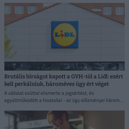
Brutális bírságot kapott a GVH-tól a Lidl: ezért
kell perkálniuk, hároméves ügy ért véget
A vállalat ezúttal elismerte a jogsértést, és
együttműködött a hivatallal - az ügy előzményei három
évre nyúlnak vissza.