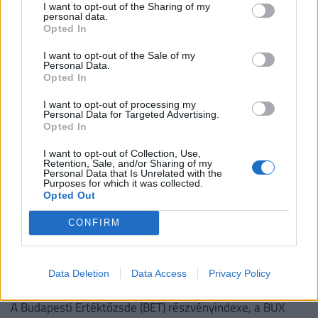
I want to opt-out of the Sharing of my
Még nincsenek hozzászólások. Legyél te az első!
personal data.
Opted In
I want to opt-out of the Sale of my
NEKED AJÁNLJUK
Personal Data.
Opted In
I want to opt-out of processing my
Personal Data for Targeted Advertising.
Opted In
I want to opt-out of Collection, Use,
Retention, Sale, and/or Sharing of my
Personal Data that Is Unrelated with the
Purposes for which it was collected.
Opted Out
CONFIRM
Robbantott a magyar tőzsde: elképesztő
magasságokba lőttek ki a hazai
Data Deletion
Data Access
Privacy Policy
részvények pénteken
A Budapesti Értéktőzsde (BÉT) részvényindexe, a BUX