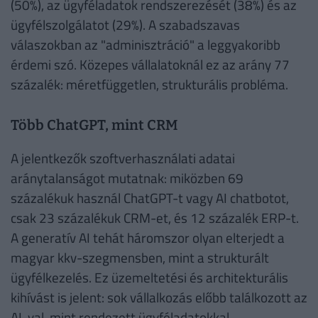
(50%), az ügyféladatok rendszerezését (38%) és az
ügyfélszolgálatot (29%). A szabadszavas
válaszokban az "adminisztráció" a leggyakoribb
érdemi szó. Közepes vállalatoknál ez az arány 77
százalék: méretfüggetlen, strukturális probléma.
Több ChatGPT, mint CRM
A jelentkezők szoftverhasználati adatai
aránytalanságot mutatnak: miközben 69
százalékuk használ ChatGPT-t vagy AI chatbotot,
csak 23 százalékuk CRM-et, és 12 százalék ERP-t.
A generatív AI tehát háromszor olyan elterjedt a
magyar kkv-szegmensben, mint a strukturált
ügyfélkezelés. Ez üzemeltetési és architekturális
kihívást is jelent: sok vállalkozás előbb találkozott az
AI-val, mint rendezett ügyféladatokkal.