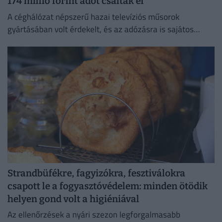
174 millió forint adót csaltak el
A céghálózat népszerű hazai televíziós műsorok
gyártásában volt érdekelt, és az adózásra is sajátos
forgatókönyvet talált ki.
Strandbüfékre, fagyizókra, fesztiválokra
csapott le a fogyasztóvédelem: minden ötödik
helyen gond volt a higiéniával
Az ellenőrzések a nyári szezon legforgalmasabb