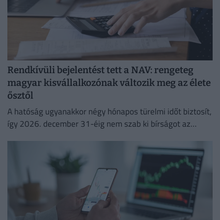
Rendkívüli bejelentést tett a NAV: rengeteg
magyar kisvállalkozónak változik meg az élete
ősztől
A hatóság ugyanakkor négy hónapos türelmi időt biztosít,
így 2026. december 31-éig nem szab ki bírságot az
esetleges hibák miatt.