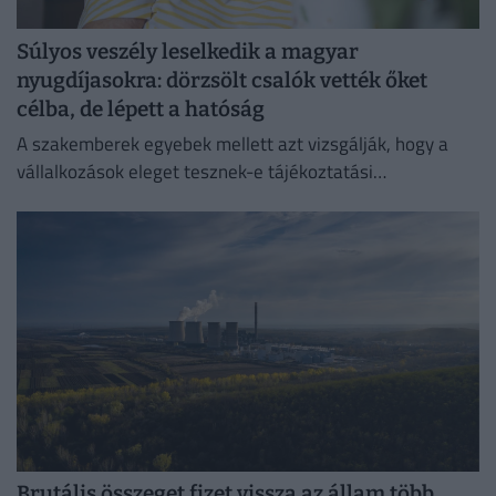
Súlyos veszély leselkedik a magyar
nyugdíjasokra: dörzsölt csalók vették őket
célba, de lépett a hatóság
A szakemberek egyebek mellett azt vizsgálják, hogy a
vállalkozások eleget tesznek-e tájékoztatási
kötelezettségüknek.
Brutális összeget fizet vissza az állam több