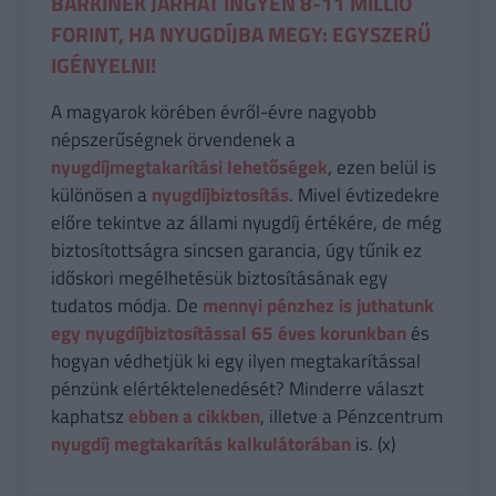
BÁRKINEK JÁRHAT INGYEN 8-11 MILLIÓ
FORINT, HA NYUGDÍJBA MEGY: EGYSZERŰ
IGÉNYELNI!
A magyarok körében évről-évre nagyobb
népszerűségnek örvendenek a
nyugdíjmegtakarítási lehetőségek
, ezen belül is
különösen a
nyugdíjbiztosítás
. Mivel évtizedekre
előre tekintve az állami nyugdíj értékére, de még
biztosítottságra sincsen garancia, úgy tűnik ez
időskori megélhetésük biztosításának egy
tudatos módja. De
mennyi pénzhez is juthatunk
egy nyugdíjbiztosítással 65 éves korunkban
és
hogyan védhetjük ki egy ilyen megtakarítással
pénzünk elértéktelenedését? Minderre választ
kaphatsz
ebben a cikkben
, illetve a Pénzcentrum
nyugdíj megtakarítás kalkulátorában
is. (x)