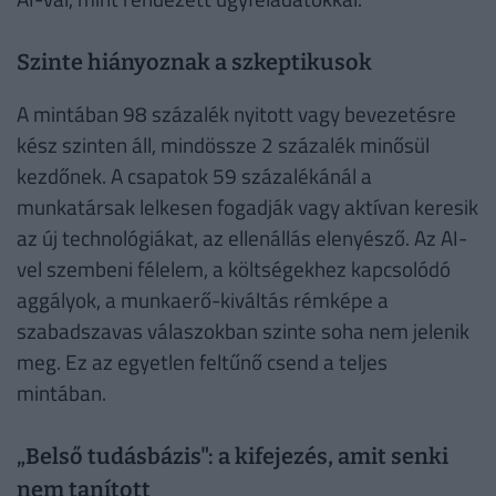
Szinte hiányoznak a szkeptikusok
A mintában 98 százalék nyitott vagy bevezetésre
kész szinten áll, mindössze 2 százalék minősül
kezdőnek. A csapatok 59 százalékánál a
munkatársak lelkesen fogadják vagy aktívan keresik
az új technológiákat, az ellenállás elenyésző. Az AI-
vel szembeni félelem, a költségekhez kapcsolódó
aggályok, a munkaerő-kiváltás rémképe a
szabadszavas válaszokban szinte soha nem jelenik
meg. Ez az egyetlen feltűnő csend a teljes
mintában.
„Belső tudásbázis": a kifejezés, amit senki
nem tanított