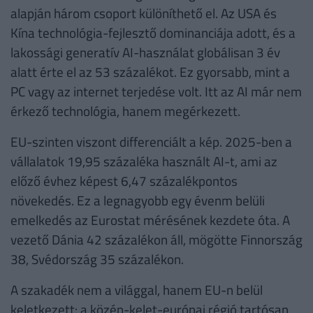
alapján három csoport különíthető el. Az USA és
Kína technológia-fejlesztő dominanciája adott, és a
lakossági generatív AI-használat globálisan 3 év
alatt érte el az 53 százalékot. Ez gyorsabb, mint a
PC vagy az internet terjedése volt. Itt az AI már nem
érkező technológia, hanem megérkezett.
EU-szinten viszont differenciált a kép. 2025-ben a
vállalatok 19,95 százaléka használt AI-t, ami az
előző évhez képest 6,47 százalékpontos
növekedés. Ez a legnagyobb egy évenm belüli
emelkedés az Eurostat mérésének kezdete óta. A
vezető Dánia 42 százalékon áll, mögötte Finnország
38, Svédország 35 százalékon.
A szakadék nem a világgal, hanem EU-n belül
keletkezett: a közép-kelet-európai régió tartósan