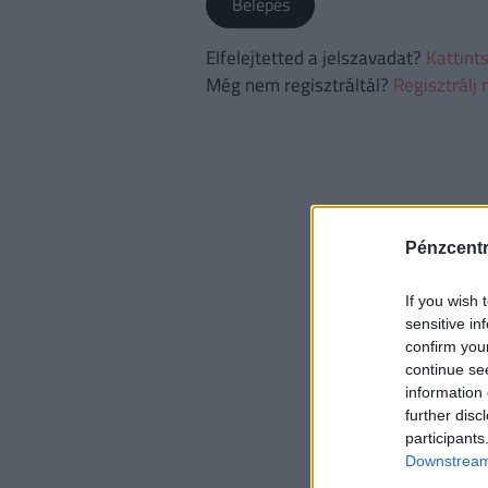
Belépés
Elfelejtetted a jelszavadat?
Kattints
Még nem regisztráltál?
Regisztrálj 
Pénzcent
If you wish 
sensitive in
confirm you
continue se
information 
further disc
participants
Downstream 