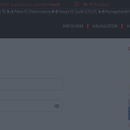
2026. augusztus 8. szombat
László
28 °C
Budapest
TE
5-2
Paksi FC
|
Ferencváros
0-0
Vasas FC
|
Győri ETO FC
4-0
Nyíregyháza
UE
ÁRFOLYAM
KALKULÁTOR
H
2