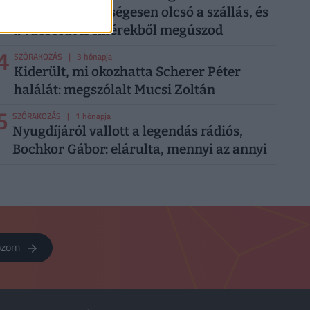
vízpartra: nevetségesen olcsó a szállás, és
a vacsorát is fillérekből megúszod
4
SZÓRAKOZÁS
| 3 hónapja
Kiderült, mi okozhatta Scherer Péter
halálát: megszólalt Mucsi Zoltán
5
SZÓRAKOZÁS
| 1 hónapja
Nyugdíjáról vallott a legendás rádiós,
Bochkor Gábor: elárulta, mennyi az annyi
kozom