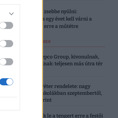
026. augusztus 8.
Nem elég mélyen a zsebbe nyúlni:
magánellátásban is egy évet kell várni a
magyar férfiaknak erre a műtétre
LEGOLVASOTTABB CIKKEK
1
VÁSÁRLÁS
| 4 hete
Most közölte a Pepco Group, kivonulnak,
vége egy korszaknak: teljesen más útra tér
át a boltlánc
2
OKTATÁS
| 2 hónapja
Itt van Magyar Péter rendelete: nagy
változás jön az iskolákban szeptembertől,
minden diákot érint
3
UTAZÁS
| 3 hónapja
Tömegek cserélik le a tengert erre a festői