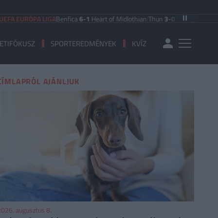
FA EURÓPA LIGA
Benfica
6-1
Heart of Midlothian
|
Thun
3-0
Vikingur Reykjav
ETIFÓKUSZ
SPORTEREDMÉNYEK
KVÍZ
CÍMLAPRÓL AJÁNLJUK
026. augusztus 8.