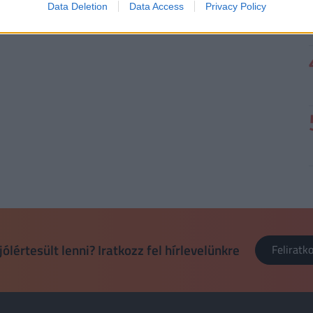
Data Deletion
Data Access
Privacy Policy
jólértesült lenni? Iratkozz fel hírlevelünkre
Felirat