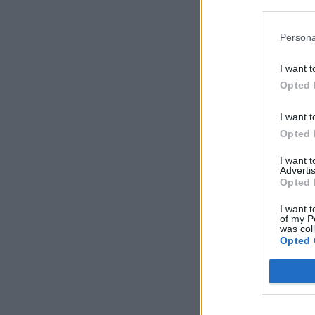
Persona
I want t
Opted 
I want t
Opted 
I want 
Advertis
Opted 
I want t
of my P
was col
Opted 