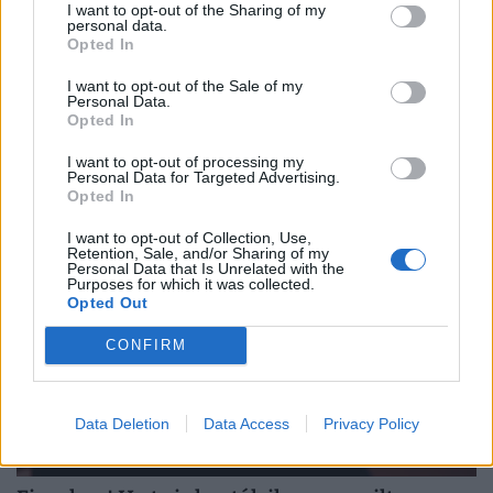
I want to opt-out of the Sharing of my
personal data.
Opted In
Rendkívüli! Kibertámadás érte a Magyar
Államkincstárat, a behatolás orosz
I want to opt-out of the Sale of my
Personal Data.
szerverekről történhetett
Opted In
Titkosított fájlok, korlátozott szolgáltatások: orosz
I want to opt-out of processing my
szerverekről érkezhetett a Magyar Államkincstár elleni
Personal Data for Targeted Advertising.
Opted In
támadás.
I want to opt-out of Collection, Use,
Retention, Sale, and/or Sharing of my
Personal Data that Is Unrelated with the
Purposes for which it was collected.
Opted Out
CONFIRM
Data Deletion
Data Access
Privacy Policy