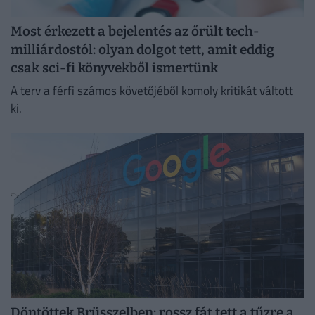
Most érkezett a bejelentés az őrült tech-
milliárdostól: olyan dolgot tett, amit eddig
csak sci-fi könyvekből ismertünk
A terv a férfi számos követőjéből komoly kritikát váltott
ki.
Döntöttek Brüsszelben: rossz fát tett a tűzre a