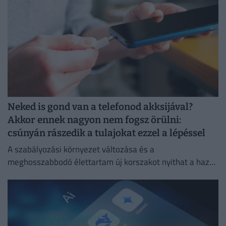
Neked is gond van a telefonod akksijával?
Akkor ennek nagyon nem fogsz örülni:
csúnyán rászedik a tulajokat ezzel a lépéssel
A szabályozási környezet változása és a
meghosszabbodó élettartam új korszakot nyithat a hazai
másodlagos piacon.