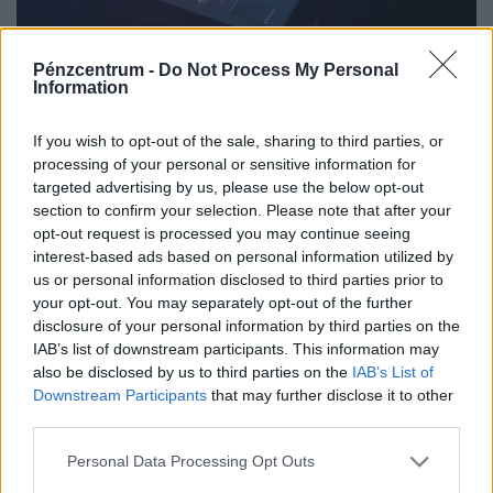
Pénzcentrum -
Do Not Process My Personal
Information
Kész, ennyi volt: brutális áremelés éri el a
telefonokat és laptopokat, mélyen a zsebünkbe
If you wish to opt-out of the sale, sharing to third parties, or
processing of your personal or sensitive information for
kell nyúlnunk
targeted advertising by us, please use the below opt-out
A mesterséges intelligencia robbanásszerű terjedése már
section to confirm your selection. Please note that after your
nemcsak a technológiai vállalatokat érinti, hanem a
opt-out request is processed you may continue seeing
hétköznapi fogyasztók pénztárcáját is.
interest-based ads based on personal information utilized by
us or personal information disclosed to third parties prior to
your opt-out. You may separately opt-out of the further
disclosure of your personal information by third parties on the
IAB’s list of downstream participants. This information may
also be disclosed by us to third parties on the
IAB’s List of
Downstream Participants
that may further disclose it to other
third parties.
Personal Data Processing Opt Outs