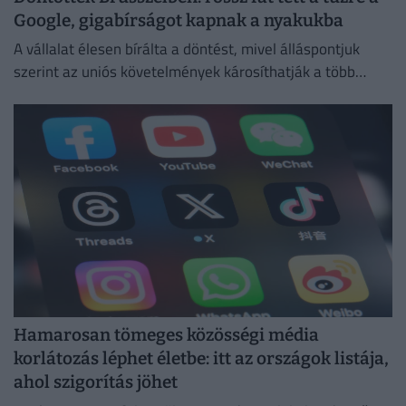
Google, gigabírságot kapnak a nyakukba
A vállalat élesen bírálta a döntést, mivel álláspontjuk
szerint az uniós követelmények károsíthatják a több
millió európai felhasználó által igénybe vett
szolgáltatásokat.
Hamarosan tömeges közösségi média
korlátozás léphet életbe: itt az országok listája,
ahol szigorítás jöhet