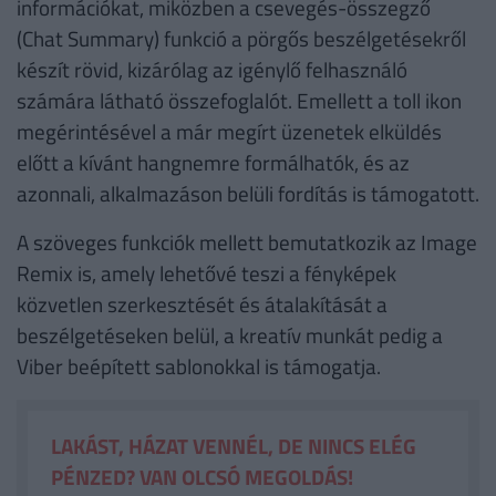
információkat, miközben a csevegés-összegző
(Chat Summary) funkció a pörgős beszélgetésekről
készít rövid, kizárólag az igénylő felhasználó
számára látható összefoglalót. Emellett a toll ikon
megérintésével a már megírt üzenetek elküldés
előtt a kívánt hangnemre formálhatók, és az
azonnali, alkalmazáson belüli fordítás is támogatott.
A szöveges funkciók mellett bemutatkozik az Image
Remix is, amely lehetővé teszi a fényképek
közvetlen szerkesztését és átalakítását a
beszélgetéseken belül, a kreatív munkát pedig a
Viber beépített sablonokkal is támogatja.
LAKÁST, HÁZAT VENNÉL, DE NINCS ELÉG
PÉNZED? VAN OLCSÓ MEGOLDÁS!