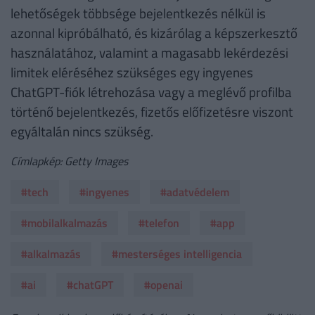
lehetőségek többsége bejelentkezés nélkül is
azonnal kipróbálható, és kizárólag a képszerkesztő
használatához, valamint a magasabb lekérdezési
limitek eléréséhez szükséges egy ingyenes
ChatGPT-fiók létrehozása vagy a meglévő profilba
történő bejelentkezés, fizetős előfizetésre viszont
egyáltalán nincs szükség.
Címlapkép: Getty Images
#tech
#ingyenes
#adatvédelem
#mobilalkalmazás
#telefon
#app
#alkalmazás
#mesterséges intelligencia
#ai
#chatGPT
#openai