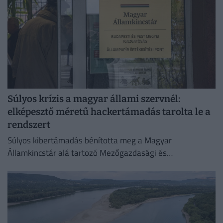
Súlyos krízis a magyar állami szervnél:
elképesztő méretű hackertámadás tarolta le a
rendszert
Súlyos kibertámadás bénította meg a Magyar
Államkincstár alá tartozó Mezőgazdasági és
Vidékfejlesztési Hivatal (MVH) informatikai rendszerét.