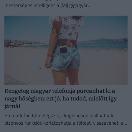
mesterséges intelligencia (MI) gigagyár
közfinanszírozására, amellyel egy szuverén európai
infrastruktúrát kívánnak létrehozni
Rengeteg magyar telefonja purcanhat ki a
nagy hőségben: ezt jó, ha tudod, mielőtt így
járnál
Ha a telefon túlmelegszik, ideiglenesen leállhatnak
bizonyos funkciói; korlátozhatja a töltést, visszaveheti a
kijelző fényerejét vagy lassíthatja a működését.