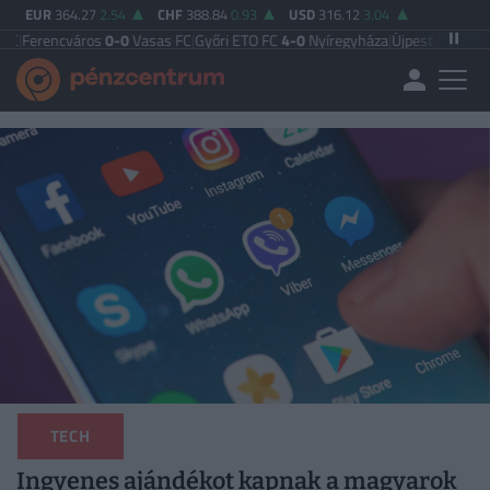
EUR
364.27
2.54
CHF
388.84
0.93
USD
316.12
3.04
város
0-0
Vasas FC
|
Győri ETO FC
4-0
Nyíregyháza
|
Újpest FC
4-2
Debreceni 
TECH
Ingyenes ajándékot kapnak a magyarok