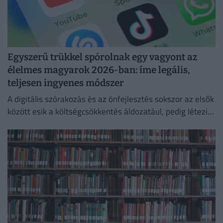
Egyszerű trükkel spórolnak egy vagyont az
élelmes magyarok 2026-ban: íme legális,
teljesen ingyenes módszer
A digitális szórakozás és az önfejlesztés sokszor az elsők
között esik a költségcsökkentés áldozatául, pedig létezik
egy teljesen legális és ingyenes kiskapu.