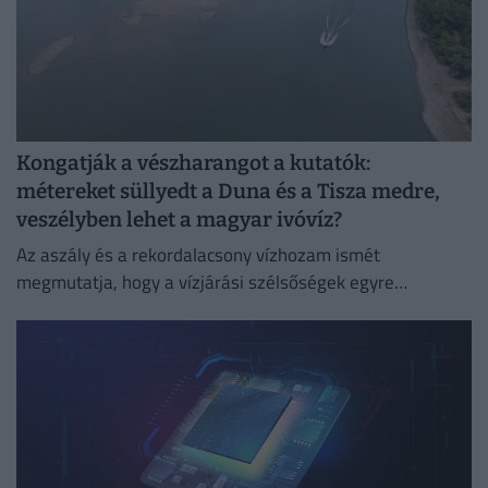
Kongatják a vészharangot a kutatók:
métereket süllyedt a Duna és a Tisza medre,
veszélyben lehet a magyar ivóvíz?
Az aszály és a rekordalacsony vízhozam ismét
megmutatja, hogy a vízjárási szélsőségek egyre
súlyosabb társadalmi, gazdasági és környezeti kihívást
jelentenek.