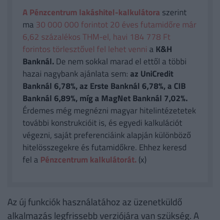
A Pénzcentrum lakáshitel-kalkulátora
szerint
ma
30 000 000 forintot 20 éves futamidőre már
6,62 százalékos THM-el, havi 184 778 Ft
forintos törlesztővel fel lehet venni
a
K&H
Banknál.
De nem sokkal marad el ettől a többi
hazai nagybank ajánlata sem:
az UniCredit
Banknál 6,78%, az Erste Banknál 6,78%, a CIB
Banknál 6,89%, míg a MagNet Banknál 7,02%.
Érdemes még megnézni magyar hitelintézetetek
további konstrukcióit is, és egyedi kalkulációt
végezni, saját preferenciáink alapján különböző
hitelösszegekre és futamidőkre. Ehhez keresd
fel a
Pénzcentrum kalkulátorát.
(x)
Az új funkciók használatához az üzenetküldő
alkalmazás legfrissebb verziójára van szükség. A