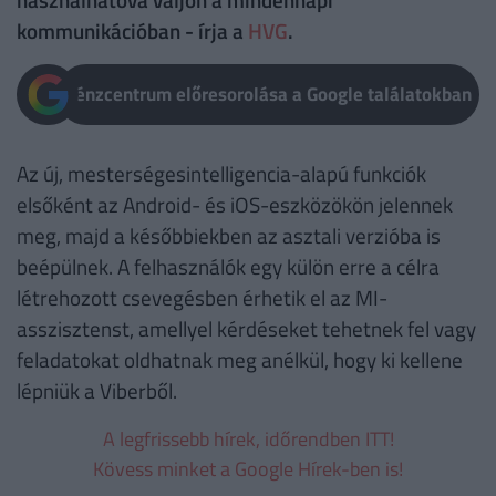
kommunikációban - írja a
HVG
.
Pénzcentrum előresorolása a Google találatokban
Az új, mesterségesintelligencia-alapú funkciók
elsőként az Android- és iOS-eszközökön jelennek
meg, majd a későbbiekben az asztali verzióba is
beépülnek. A felhasználók egy külön erre a célra
létrehozott csevegésben érhetik el az MI-
asszisztenst, amellyel kérdéseket tehetnek fel vagy
feladatokat oldhatnak meg anélkül, hogy ki kellene
lépniük a Viberből.
A legfrissebb hírek, időrendben ITT!
Kövess minket a Google Hírek-ben is!