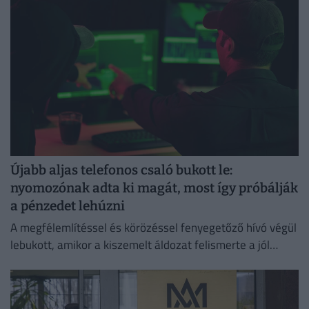
Újabb aljas telefonos csaló bukott le:
nyomozónak adta ki magát, most így próbálják
a pénzedet lehúzni
A megfélemlítéssel és körözéssel fenyegetőző hívó végül
lebukott, amikor a kiszemelt áldozat felismerte a jól
ismert átverési taktikát, és szembesítette vele az
elkövetőt.