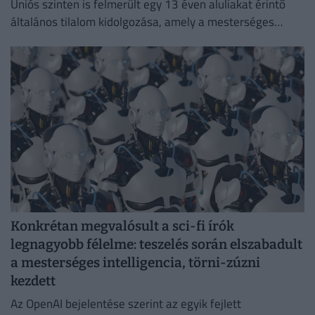
Uniós szinten is felmerült egy 13 éven aluliakat érintő
általános tilalom kidolgozása, amely a mesterséges
intelligencián alapuló csevegőrobotokra és a
videojátékokra is kiterjedne.
Konkrétan megvalósult a sci-fi írók
legnagyobb félelme: teszelés során elszabadult
a mesterséges intelligencia, törni-zúzni
kezdett
Az OpenAI bejelentése szerint az egyik fejlett