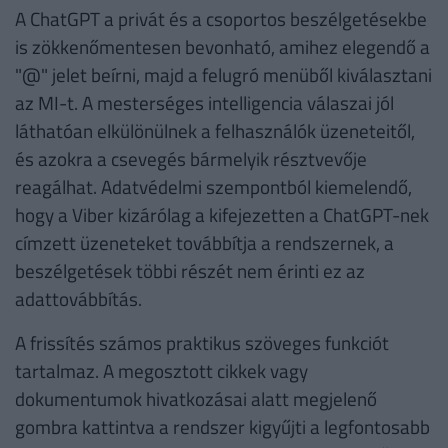
A ChatGPT a privát és a csoportos beszélgetésekbe
is zökkenőmentesen bevonható, amihez elegendő a
"@" jelet beírni, majd a felugró menüből kiválasztani
az MI-t. A mesterséges intelligencia válaszai jól
láthatóan elkülönülnek a felhasználók üzeneteitől,
és azokra a csevegés bármelyik résztvevője
reagálhat. Adatvédelmi szempontból kiemelendő,
hogy a Viber kizárólag a kifejezetten a ChatGPT-nek
címzett üzeneteket továbbítja a rendszernek, a
beszélgetések többi részét nem érinti ez az
adattovábbítás.
A frissítés számos praktikus szöveges funkciót
tartalmaz. A megosztott cikkek vagy
dokumentumok hivatkozásai alatt megjelenő
gombra kattintva a rendszer kigyűjti a legfontosabb