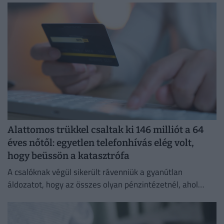
Alattomos trükkel csaltak ki 146 milliót a 64
éves nőtől: egyetlen telefonhívás elég volt,
hogy beüssön a katasztrófa
A csalóknak végül sikerült rávenniük a gyanútlan
áldozatot, hogy az összes olyan pénzintézetnél, ahol
lakossági bankszámlát vezet, utalásokat indítson az
utasításaik szerint.