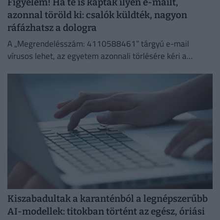
Figyelem! Ha te is kapták ilyen e-mailt,
azonnal töröld ki: csalók küldték, nagyon
ráfázhatsz a dologra
A „Megrendelésszám: 4110588461” tárgyú e-mail
vírusos lehet, az egyetem azonnali törlésére kéri a
címzetteket.
Kiszabadultak a karanténból a legnépszerűbb
AI-modellek: titokban történt az egész, óriási