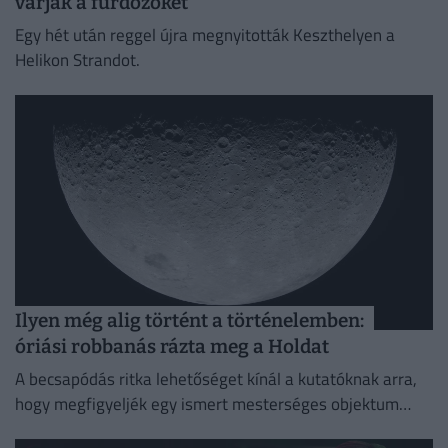
várják a fürdőzőket
Egy hét után reggel újra megnyitották Keszthelyen a
Helikon Strandot.
Ilyen még alig történt a történelemben:
óriási robbanás rázta meg a Holdat
A becsapódás ritka lehetőséget kínál a kutatóknak arra,
hogy megfigyeljék egy ismert mesterséges objektum
holdi ütközésének következményeit.