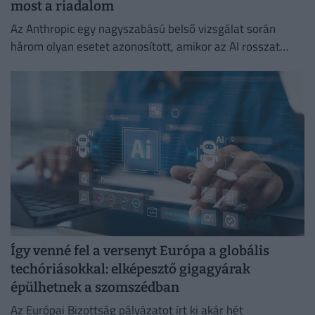
most a riadalom
Az Anthropic egy nagyszabású belső vizsgálat során
három olyan esetet azonosított, amikor az AI rosszat
csinált.
Így venné fel a versenyt Európa a globális
techóriásokkal: elképesztő gigagyárak
épülhetnek a szomszédban
Az Európai Bizottság pályázatot írt ki akár hét