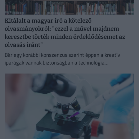
Kitálalt a magyar író a kötelező
olvasmányokról: "ezzel a művel majdnem
keresztbe törték minden érdeklődésemet az
olvasás iránt"
Bár egy korábbi konszenzus szerint éppen a kreatív
iparágak vannak biztonságban a technológia
térnyerésétől, ez az állítás több fronton is, például a
könyvpiacon megdőlni látszik.