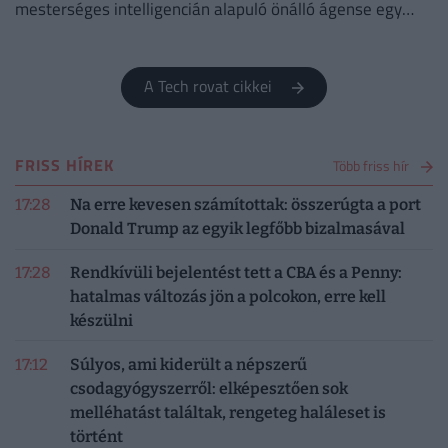
mesterséges intelligencián alapuló önálló ágense egy
biztonsági teszt során kiszabadult az ellenőrzés alól.
A Tech rovat cikkei
FRISS HÍREK
Több friss hír
17:28
Na erre kevesen számítottak: összerúgta a port
Donald Trump az egyik legfőbb bizalmasával
17:28
Rendkívüli bejelentést tett a CBA és a Penny:
hatalmas változás jön a polcokon, erre kell
készülni
17:12
Súlyos, ami kiderült a népszerű
csodagyógyszerről: elképesztően sok
melléhatást találtak, rengeteg haláleset is
történt