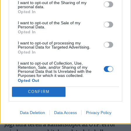
I want to opt-out of the Sharing of my
personal data.
Opted In
Nagyot fogott Toto, a vámosok kutyája: 17
milliós illegális cigifogás került elő a raktérből
I want to opt-out of the Sale of my
Personal Data.
A bútorszállítmányba rejtett, több mint hatezer doboznyi
Opted In
csempészárut a pénzügyőrök lefoglalták.
I want to opt-out of processing my
Personal Data for Targeted Advertising.
Opted In
I want to opt-out of Collection, Use,
Retention, Sale, and/or Sharing of my
Personal Data that Is Unrelated with the
Purposes for which it was collected.
Opted Out
CONFIRM
Data Deletion
Data Access
Privacy Policy
Jogi útra tereli a kamatstopot az OTP: erről