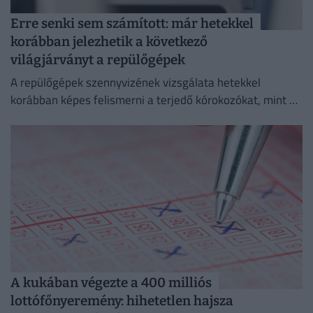
Erre senki sem számított: már hetekkel
korábban jelezhetik a következő
világjárványt a repülőgépek
A repülőgépek szennyvizének vizsgálata hetekkel
korábban képes felismerni a terjedő kórokozókat, mint a
hagyományos globális járványügyi megfigyelési
módszerek.
A kukában végezte a 400 milliós
lottófőnyeremény: hihetetlen hajsza