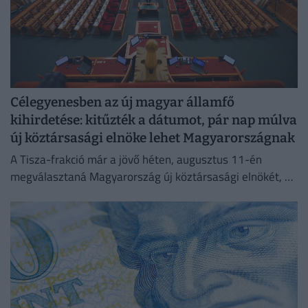
Célegyenesben az új magyar államfő
kihirdetése: kitűzték a dátumot, pár nap múlva
új köztársasági elnöke lehet Magyarországnak
A Tisza-frakció már a jövő héten, augusztus 11-én
megválasztaná Magyarország új köztársasági elnökét, az
erről szóló indítványt szerdán be is nyújtották az
Országgyűlésnek.