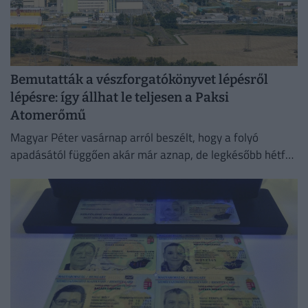
Bemutatták a vészforgatókönyvet lépésről
lépésre: így állhat le teljesen a Paksi
Atomerőmű
Magyar Péter vasárnap arról beszélt, hogy a folyó
apadásától függően akár már aznap, de legkésőbb hétfőn
a paksi atomerőmű utolsó, még üzemelő turbinája is leáll.