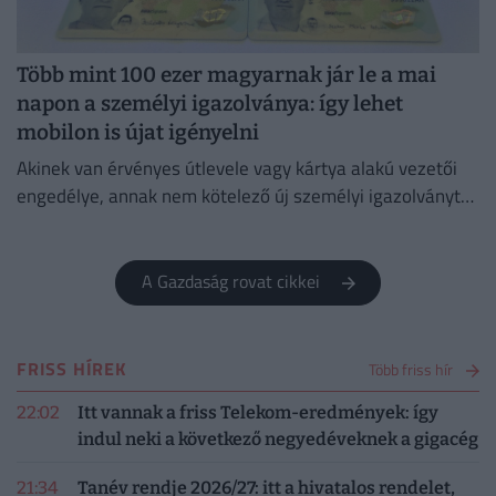
Több mint 100 ezer magyarnak jár le a mai
napon a személyi igazolványa: így lehet
mobilon is újat igényelni
Akinek van érvényes útlevele vagy kártya alakú vezetői
engedélye, annak nem kötelező új személyi igazolványt
igényelnie.
A Gazdaság rovat cikkei
FRISS HÍREK
Több friss hír
22:02
Itt vannak a friss Telekom-eredmények: így
indul neki a következő negyedéveknek a gigacég
21:34
Tanév rendje 2026/27: itt a hivatalos rendelet,