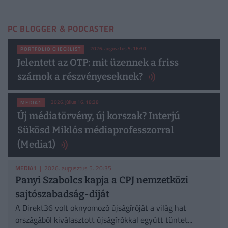
PC BLOGGER & PODCASTER
2026. augusztus 5. 16:30
PORTFOLIO CHECKLIST
Jelentett az OTP: mit üzennek a friss
számok a részvényeseknek?
2026. július 16. 18:28
MEDIA1
Új médiatörvény, új korszak? Interjú
Sükösd Miklós médiaprofesszorral
(Media1)
MEDIA1
| 2026. augusztus 5. 20:35
Panyi Szabolcs kapja a CPJ nemzetközi
sajtószabadság-díját
A Direkt36 volt oknyomozó újságíróját a világ hat
országából kiválasztott újságírókkal együtt tüntet...