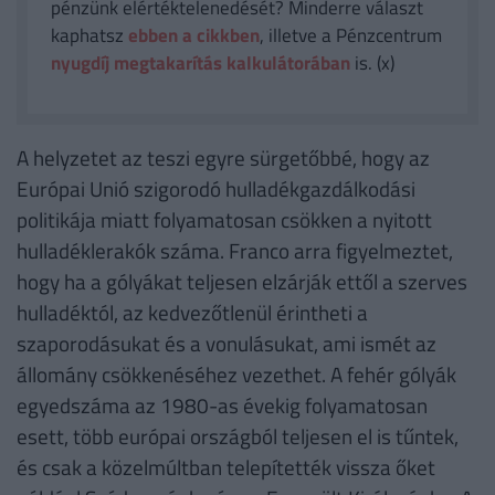
pénzünk elértéktelenedését? Minderre választ
kaphatsz
ebben a cikkben
, illetve a Pénzcentrum
nyugdíj megtakarítás kalkulátorában
is. (x)
A helyzetet az teszi egyre sürgetőbbé, hogy az
Európai Unió szigorodó hulladékgazdálkodási
politikája miatt folyamatosan csökken a nyitott
hulladéklerakók száma. Franco arra figyelmeztet,
hogy ha a gólyákat teljesen elzárják ettől a szerves
hulladéktól, az kedvezőtlenül érintheti a
szaporodásukat és a vonulásukat, ami ismét az
állomány csökkenéséhez vezethet. A fehér gólyák
egyedszáma az 1980-as évekig folyamatosan
esett, több európai országból teljesen el is tűntek,
és csak a közelmúltban telepítették vissza őket