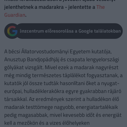
jelenthetnek a madarakra - jelentette a
The
Guardian
.
Pénzcentrum előresorolása a Google találatokban
A bécsi Állatorvostudományi Egyetem kutatója,
Anusztup Bandjopádhjáj és csapata lengyelországi
gólyákat vizsgált. Mivel ezek a madarak nagyrészt
még mindig természetes táplálékot fogyasztanak, a
kutatók jól össze tudták hasonlítani őket a nyugat-
európai, hulladéklerakókra egyre gyakrabban rájáró
társaikkal. Az eredmények szerint a hulladékon élő
madarak testtömege nagyobb, energiatartalékaik
pedig magasabbak, mivel kevesebb időt és energiát
kell a mezőkön és a vizes élőhelyeken