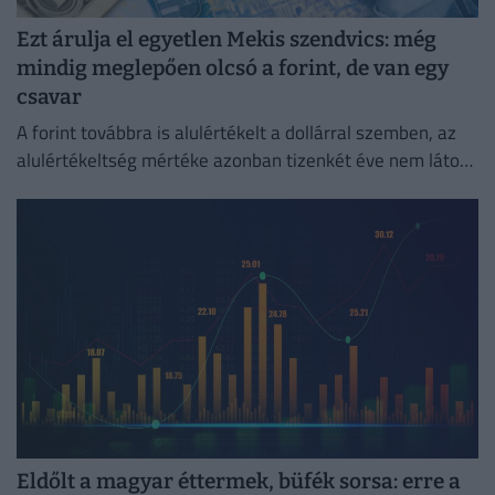
Ezt árulja el egyetlen Mekis szendvics: még
mindig meglepően olcsó a forint, de van egy
csavar
A forint továbbra is alulértékelt a dollárral szemben, az
alulértékeltség mértéke azonban tizenkét éve nem látott
legalacsonyabb szintre csökkent.
Eldőlt a magyar éttermek, büfék sorsa: erre a