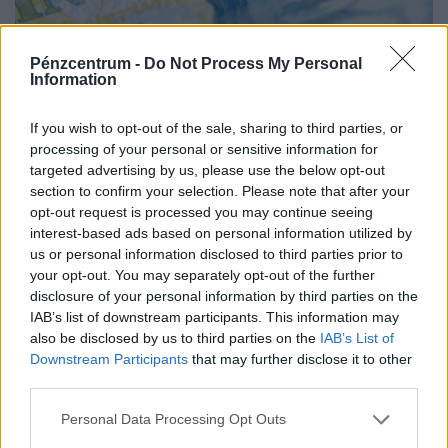
Pénzcentrum -
Do Not Process My Personal
Information
Letérdel a magyar gazdaság Paks miatt?
Ítéletet mondtak az elemzők, súlyos
If you wish to opt-out of the sale, sharing to third parties, or
processing of your personal or sensitive information for
következmények jöhetnek
targeted advertising by us, please use the below opt-out
Ugyan az ipari szereplők önkéntes árammegtakarítása
section to confirm your selection. Please note that after your
segít elkerülni a hálózat összeomlását, a kényszerű
opt-out request is processed you may continue seeing
leállások és a súlyos aszály hetente akár 0,1 százalékkal
interest-based ads based on personal information utilized by
us or personal information disclosed to third parties prior to
is csökkenthetik a...
your opt-out. You may separately opt-out of the further
disclosure of your personal information by third parties on the
IAB’s list of downstream participants. This information may
also be disclosed by us to third parties on the
IAB’s List of
Downstream Participants
that may further disclose it to other
third parties.
Personal Data Processing Opt Outs