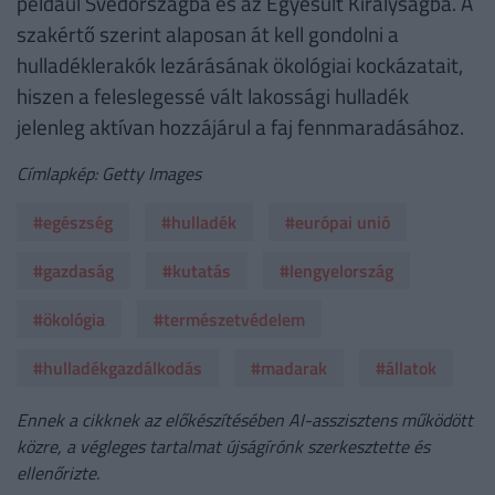
például Svédországba és az Egyesült Királyságba. A
szakértő szerint alaposan át kell gondolni a
hulladéklerakók lezárásának ökológiai kockázatait,
hiszen a feleslegessé vált lakossági hulladék
jelenleg aktívan hozzájárul a faj fennmaradásához.
Címlapkép: Getty Images
#egészség
#hulladék
#európai unió
#gazdaság
#kutatás
#lengyelország
#ökológia
#természetvédelem
#hulladékgazdálkodás
#madarak
#állatok
Ennek a cikknek az előkészítésében AI-asszisztens működött
közre, a végleges tartalmat újságírónk szerkesztette és
ellenőrizte.