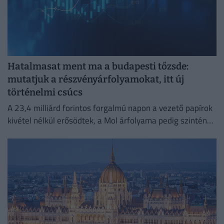
Hatalmasat ment ma a budapesti tőzsde:
mutatjuk a részvényárfolyamokat, itt új
történelmi csúcs
A 23,4 milliárd forintos forgalmú napon a vezető papírok
kivétel nélkül erősödtek, a Mol árfolyama pedig szintén
soha nem látott magasságba emelkedett.